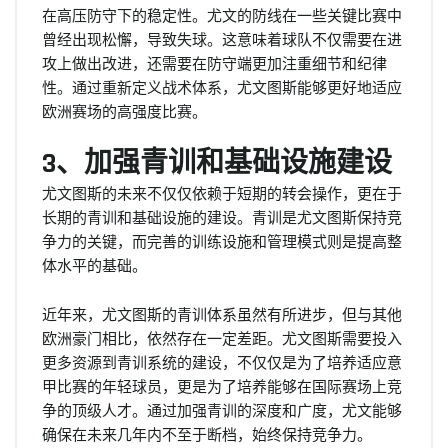
在高压防守下的稳定性。尤文的防线在一些关键比赛中
曾经出现松懈，导致失球。这意味着球队不仅需要在进
攻上做出改进，还需要在防守端更加注重细节和纪律
性。通过重新定义战术体系，尤文图斯能够更好地适应
欧洲赛场的高强度比赛。
3、加强青训和基础设施建设
尤文图斯的未来不仅仅依赖于短期的转会操作，更在于
长期的青训和基础设施的建设。青训是尤文图斯保持竞
争力的关键，而完善的训练设施和管理模式则是提高整
体水平的基础。
近年来，尤文图斯的青训体系虽然有所进步，但与其他
欧洲豪门相比，依然存在一定差距。尤文图斯需要投入
更多资源到青训系统的建设，不仅仅是为了培养适应意
甲比赛的年轻球员，更是为了培养能够在国际赛场上竞
争的顶级人才。通过加强青训的深度和广度，尤文能够
确保在未来几年内不至于断档，始终保持竞争力。