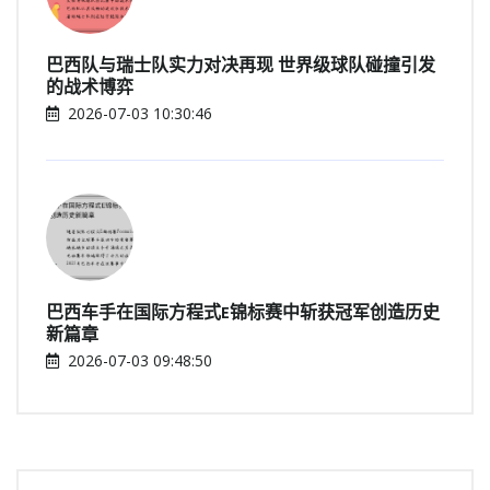
巴西队与瑞士队实力对决再现 世界级球队碰撞引发
的战术博弈
2026-07-03 10:30:46
巴西车手在国际方程式E锦标赛中斩获冠军创造历史
新篇章
2026-07-03 09:48:50