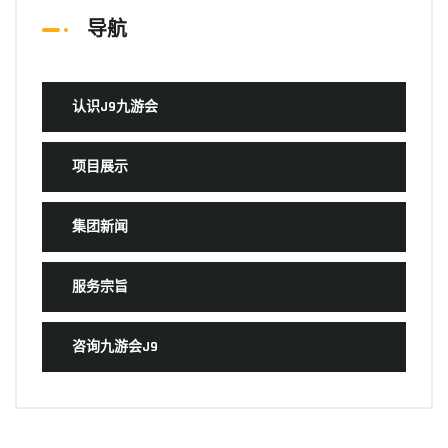
导航
认识J9九游会
项目展示
集团新闻
服务宗旨
咨询九游会J9