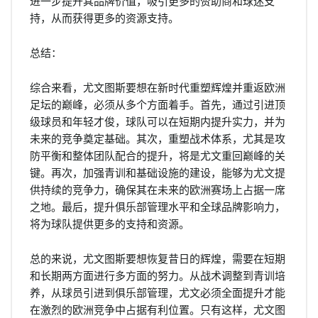
进一步提升其品牌价值，吸引更多的赞助商和球迷支
持，从而获得更多的资源支持。
总结：
综合来看，尤文图斯要想在新时代重塑辉煌并重返欧洲
足坛的巅峰，必须从多个方面着手。首先，通过引进顶
级球员和年轻才俊，球队可以在短期内提升实力，并为
未来的竞争奠定基础。其次，重塑战术体系，尤其是攻
防平衡和整体团队配合的提升，将是尤文重回巅峰的关
键。再次，加强青训和基础设施的建设，能够为尤文提
供持续的竞争力，确保其在未来的欧洲赛场上占据一席
之地。最后，提升俱乐部管理水平和全球品牌影响力，
将为球队提供更多的支持和资源。
总的来说，尤文图斯要想恢复昔日的辉煌，需要在短期
和长期两方面进行多方面的努力。从战术调整到青训培
养，从球员引进到俱乐部管理，尤文必须全面提升才能
在激烈的欧洲竞争中占据有利位置。只有这样，尤文图