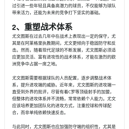
过引进一些年轻且具备高潜力的球员，不仅能够为球队
带来活力，还能为未来的竞争打下坚实的基础。
2、重塑战术体系
尤文图斯在过去几年中在战术上表现出一定的保守，尤
其是在阿莱格里执教期间，尤文更倾向于稳固防守和反
击。然而，随着现代足球的不断发展，尤文图斯必须适
应更加灵活、富有进攻性的战术体系，才能在激烈的欧
洲竞争中占据一席之地。
尤文图斯需要根据球队的人员配置，逐步调整战术体
系，提升进攻端的威胁。近年来，尤文图斯的进攻端一
直受到外界的批评，尽管有着C罗等顶级射手的加盟，
但整体的进攻体系并不流畅，常常依赖个人能力。尤文
应该培养更加团队化的进攻方式，注重控球和传球配
合，而非单纯依赖快速反击。
与此同时，尤文图斯也应加强防守端的组织性，尤其是