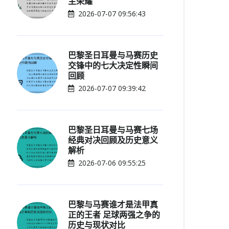
主荣耀
2026-07-07 09:56:43
巴黎圣日耳曼与马赛历史
交锋中的七大决定性瞬间
回顾
2026-07-07 09:39:42
巴黎圣日耳曼与马赛七场
经典对决回顾及历史意义
解析
2026-07-06 09:55:25
巴黎与马赛谁才是法甲真
正的王者 足球两强之争的
历史与现状对比