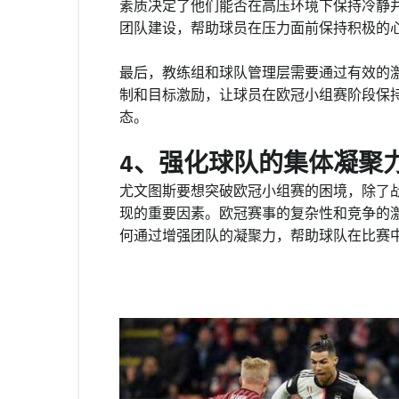
素质决定了他们能否在高压环境下保持冷静
团队建设，帮助球员在压力面前保持积极的
最后，教练组和球队管理层需要通过有效的
制和目标激励，让球员在欧冠小组赛阶段保
态。
4、强化球队的集体凝聚
尤文图斯要想突破欧冠小组赛的困境，除了
现的重要因素。欧冠赛事的复杂性和竞争的
何通过增强团队的凝聚力，帮助球队在比赛