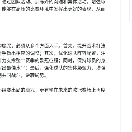
，通过团队活动、训练外的沟通和集体活动，增强球
，能够在高压的比赛环境中发挥出更好的表现，从而
的魔咒，必须从多个方面入手。首先，提升战术打法
对手做出相应的调整；其次，优化球队阵容配置，注
斗力支撑整个赛季的欧冠征程；同时，保持球员的身
挥出最佳水平；最后，强化球队的集体凝聚力，增强
刻共同战斗，逆转局势。
小组赛出局的魔咒，更有望在未来的欧冠赛场上再度