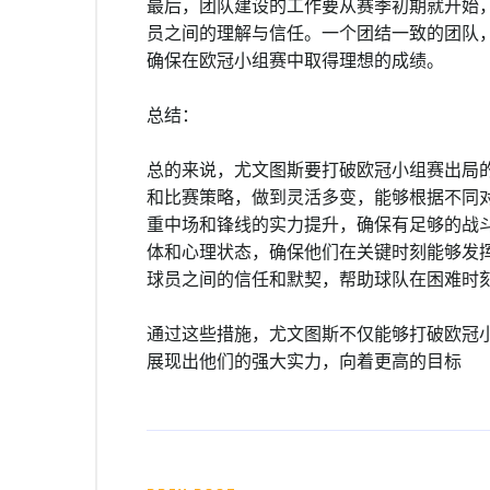
最后，团队建设的工作要从赛季初期就开始
员之间的理解与信任。一个团结一致的团队
确保在欧冠小组赛中取得理想的成绩。
总结：
总的来说，尤文图斯要打破欧冠小组赛出局
和比赛策略，做到灵活多变，能够根据不同
重中场和锋线的实力提升，确保有足够的战
体和心理状态，确保他们在关键时刻能够发
球员之间的信任和默契，帮助球队在困难时
通过这些措施，尤文图斯不仅能够打破欧冠
展现出他们的强大实力，向着更高的目标