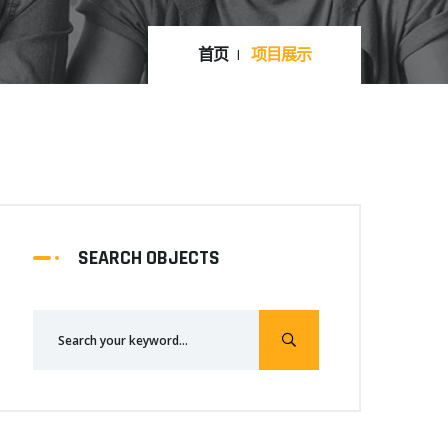
首页
项目展示
SEARCH OBJECTS