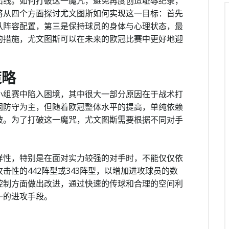
出线。如何打破这一魔咒，避免再度创造耻辱纪录，
将从四个方面探讨尤文图斯如何实现这一目标：首先
队阵容配置，第三是保持球员的身体与心理状态，最
的措施，尤文图斯可以在未来的欧冠比赛中更好地迎
策略
小组赛中陷入困境，其中很大一部分原因在于战术打
固防守为主，但随着欧冠整体水平的提高，单纯依赖
破。为了打破这一魔咒，尤文图斯需要根据不同对手
。
样性，特别是在面对实力较强的对手时，不能仅仅依
击性的442阵型或343阵型，以增加进攻球员的数
控制方面做出改进，通过快速的传球和合理的空间利
一的进攻手段。