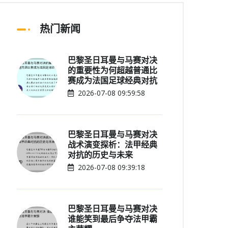
热门新闻
巴黎圣日耳曼与马赛对决
的重要性为何超越普通比
赛成为法国足球经典对抗
2026-07-08 09:59:58
巴黎圣日耳曼与马赛对决
战术演变探析：法甲经典
对抗的历史与未来
2026-07-08 09:39:18
巴黎圣日耳曼与马赛对决
谁能笑到最后争夺法甲霸