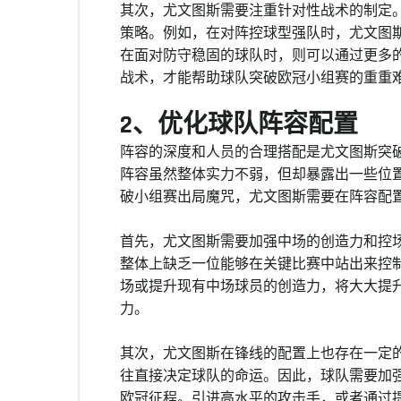
其次，尤文图斯需要注重针对性战术的制定
策略。例如，在对阵控球型强队时，尤文图
在面对防守稳固的球队时，则可以通过更多
战术，才能帮助球队突破欧冠小组赛的重重
2、优化球队阵容配置
阵容的深度和人员的合理搭配是尤文图斯突
阵容虽然整体实力不弱，但却暴露出一些位
破小组赛出局魔咒，尤文图斯需要在阵容配
首先，尤文图斯需要加强中场的创造力和控
整体上缺乏一位能够在关键比赛中站出来控
场或提升现有中场球员的创造力，将大大提
力。
其次，尤文图斯在锋线的配置上也存在一定
往直接决定球队的命运。因此，球队需要加
欧冠征程。引进高水平的攻击手，或者通过