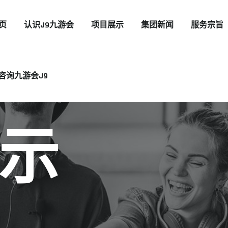
页
认识J9九游会
项目展示
集团新闻
服务宗旨
咨询九游会J9
示