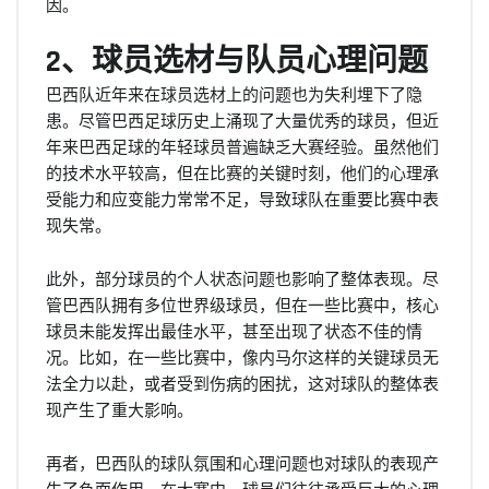
因。
2、球员选材与队员心理问题
巴西队近年来在球员选材上的问题也为失利埋下了隐
患。尽管巴西足球历史上涌现了大量优秀的球员，但近
年来巴西足球的年轻球员普遍缺乏大赛经验。虽然他们
的技术水平较高，但在比赛的关键时刻，他们的心理承
受能力和应变能力常常不足，导致球队在重要比赛中表
现失常。
此外，部分球员的个人状态问题也影响了整体表现。尽
管巴西队拥有多位世界级球员，但在一些比赛中，核心
球员未能发挥出最佳水平，甚至出现了状态不佳的情
况。比如，在一些比赛中，像内马尔这样的关键球员无
法全力以赴，或者受到伤病的困扰，这对球队的整体表
现产生了重大影响。
再者，巴西队的球队氛围和心理问题也对球队的表现产