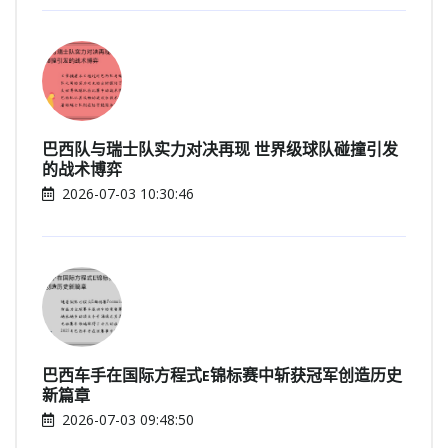
巴西队与瑞士队实力对决再现 世界级球队碰撞引发
的战术博弈
2026-07-03 10:30:46
巴西车手在国际方程式E锦标赛中斩获冠军创造历史
新篇章
2026-07-03 09:48:50