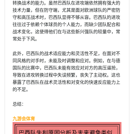
转换战术的能力。虽然巴西队在进攻端依然拥有强大的
技术力量，但在防守端，尤其是面对欧洲球队的严密防
守和高压战术时，巴西队显得不够从容。巴西队的进攻
往往过于依赖个体球员的个人能力，而缺少团队配合和
战术变化，这使得他们在与这些新兴强队的较量中，常
常处于下风。
此外，巴西队的战术适应能力和灵活性不足，在面对不
同风格的对手时，未能及时调整和应对。例如，在与德
国队的比赛中，巴西队未能有效应对对方的高压逼抢，
导致在进攻转换过程中失误频繁，丧失了主动权。这也
暴露了巴西队在战术灵活性和对变化的快速反应能力上
的不足。
总结：
九游会体育