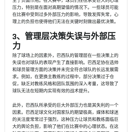
生了负面作用。在大赛中，球员们往往承受巨大的心理
压力，特别是在面对高期望值的情况下。一些球员可能
在比赛中受到过多外部压力的影响，导致发挥失常，心
理上的负担也使得他们无法在关键时刻做出最优决策。
3、管理层决策失误与外部压
力
除了球场上的因素外，巴西队的管理层在一些决策上的
失误也对球队的表现产生了直接影响。巴西足协在选帅
和球员管理方面的决策并未完全符合球队的长远发展需
求。例如，在更换主教练的过程中，部分决策过于仓
促，缺乏对教练风格和团队氛围的深入考量，这导致了
球队无法在短期内实现有效的战术提升。
此外，巴西队所承受的巨大外部压力也是其失利的一个
因素。巴西足球文化对国家队的期望极高，媒体和球迷
的关注度常常过于强烈，这种压力让球员和教练面临巨
大的舆论负担，影响了他们在比赛中的心理状态。在这