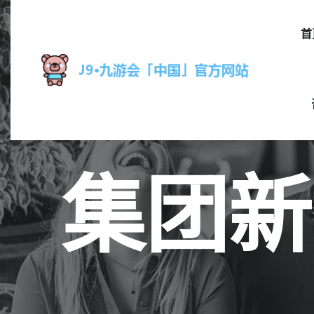
首
集团新