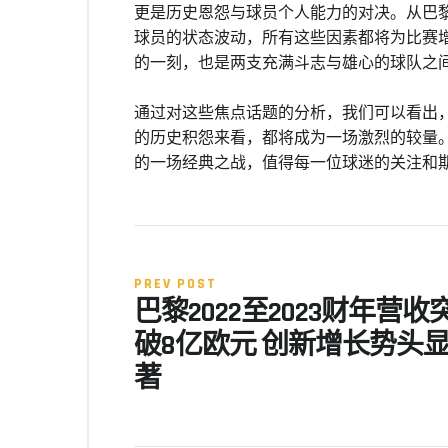
更是历史恩怨与球员个人能力的对决。从巴
球员的状态波动，所有这些因素都将为比赛
的一刻，也是两支充满斗志与雄心的球队之
通过对这些焦点话题的分析，我们可以看出
的历史积怨来看，都将成为一场激烈的较量
的一场经典之战，值得每一位球迷的关注和
PREV POST
巴黎2022至2023财年营收
破8亿欧元 创新增长势头
著