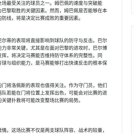
全场最受关注的球员之一。姆巴佩的速度与突破能
为巴黎取胜的关键因素。然而，姆巴佩是否能够在本
的防线，将是决定比赛成败的重要因素。
巴尔蒂的表现将直接影响到球队的防守与反击。巴尔
能力非常关键，尤其是在面对巴黎的进攻时，巴尔博
发挥，将决定马赛能否维持防守体系的完整性。同
传球与组织能力，是马赛能够打出快速反击的根本保
的门将洛佩斯的表现也值得关注。作为守门员，他们
两队若能在门将位置上发挥出色，可能会对比赛的进
的关键扑救将可能改变整场比赛的局势。
激情。这场比赛不仅是两支球队阵容、战术的较量，