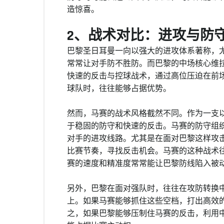
造惊喜。
2、战术对比：进攻与防
巴黎圣日耳曼一向以强大的进攻体系著称，
常常让对手防不胜防。而巴黎的中场核心维
快速的反击与控球战术，通过高位压迫在前
球队时，往往能够占据优势。
然而，马赛的战术风格截然不同。作为一支
于稳固的防守和快速的反击。马赛的防守组
对手的进攻线路。尤其是在面对巴黎这样攻
比赛节奏，寻找反击机会。马赛的这种战术
赛的速度和精准度常常能让巴黎防线陷入被
另外，巴黎在面对强队时，往往在攻防转换
上。如果马赛能够抓住这些空档，打出高效
之，如果巴黎能够压制住马赛的反击，利用