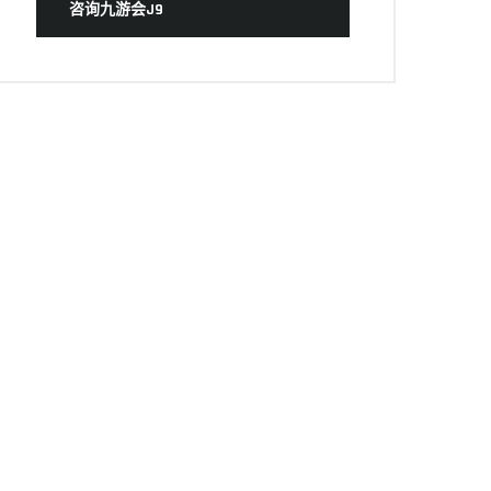
咨询九游会J9