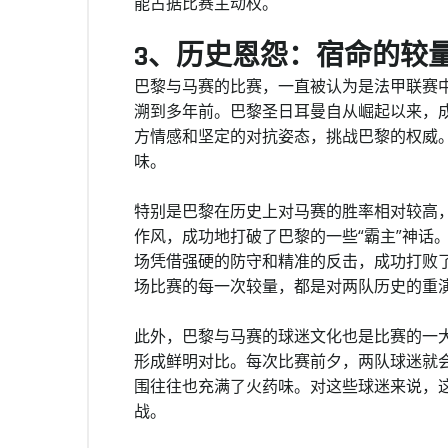
能占据比赛主动权。
3、历史恩怨：宿命的较
巴黎与马赛的比赛，一直被认为是法甲联赛
溯到多年前。巴黎圣日耳曼自从崛起以来，
方情感和坚定的对抗姿态，挑战巴黎的权威
味。
特别是巴黎在历史上对马赛的胜率相对较高
作风，成功地打破了巴黎的一些“霸主”神话。
场凭借强硬的防守和精准的反击，成功打败了
场比赛的每一次较量，都是对两队历史的重
此外，巴黎与马赛的球迷文化也是比赛的一
形成鲜明对比。每次比赛前夕，两队球迷就
围往往也充满了火药味。对这些球迷来说，
战。