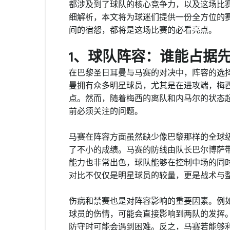
都涉及到了球队的核心竞争力，以及这场比
细解析，本文将为球迷们提供一份全方位的
间的宿怨，都将是这场比赛的必看亮点。
1、球队阵容：谁能占据
在巴黎圣日耳曼与马赛的对决中，阵容的选
曼拥有众多明星球员，尤其是在进攻端，梅
点。然而，随着梅西的离队和内马尔的状态
前必须关注的问题。
马赛在阵容方面虽然缺少像巴黎那样的全球
了不小的成绩。马赛的防线由队长巴尔博萨
能力也非常出色，球队能够在控制中场的同
对比不仅仅是明星球员的较量，更是战术与
伤病和禁赛也是对阵容影响的重要因素。例
球员的伤情，可能会直接影响到两队的发挥
防守时可能会遇到困难。反之，马赛若能够