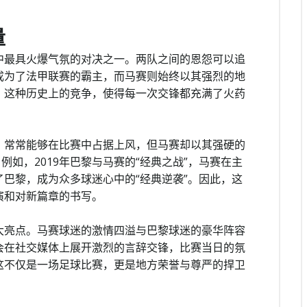
量
中最具火爆气氛的对决之一。两队之间的恩怨可以追
成为了法甲联赛的霸主，而马赛则始终以其强烈的地
。这种历史上的竞争，使得每一次交锋都充满了火药
，常常能够在比赛中占据上风，但马赛却以其强硬的
例如，2019年巴黎与马赛的“经典之战”，马赛在主
巴黎，成为众多球迷心中的“经典逆袭”。因此，这
演和对新篇章的书写。
大亮点。马赛球迷的激情四溢与巴黎球迷的豪华阵容
会在社交媒体上展开激烈的言辞交锋，比赛当日的氛
这不仅是一场足球比赛，更是地方荣誉与尊严的捍卫