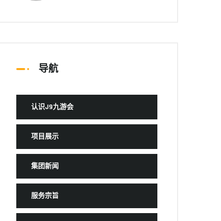
导航
认识J9九游会
项目展示
集团新闻
服务宗旨