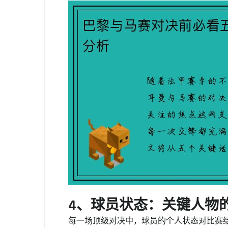
4、球员状态：关键人物
每一场顶级对决中，球员的个人状态对比赛