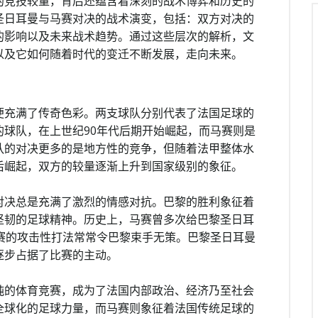
的竞技较量，背后还蕴含着深刻的战术博弈和历史的
圣日耳曼与马赛对决的战术演变，包括：双方对决的
的影响以及未来战术趋势。通过这些层次的解析，文
以及它如何随着时代的变迁不断发展，走向未来。
便充满了传奇色彩。两支球队分别代表了法国足球的
球队，在上世纪90年代后期开始崛起，而马赛则是
队的对决更多的是地方性的竞争，但随着法甲整体水
后崛起，双方的较量逐渐上升到国家级别的象征。
对决总是充满了激烈的情感对抗。巴黎的胜利象征着
坚韧的足球精神。历史上，马赛曾多次给巴黎圣日耳
赛的攻击性打法常常令巴黎束手无策。巴黎圣日耳曼
逐步占据了比赛的主动。
纯的体育竞赛，成为了法国内部政治、经济乃至社会
全球化的足球力量，而马赛则象征着法国传统足球的