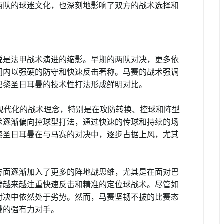
两队的球迷文化，也深刻地影响了双方的战术选择和
说是法甲战术演进的缩影。早期的两队对决，更多依
间内以强硬的防守和快速反击著称。马赛的战术强调
巴黎圣日耳曼的技术性打法形成鲜明对比。
现代化的战术理念，特别是在攻防转换、控球和阵型
术逐渐偏向控球型打法，通过快速的传球和持续的场
黎圣日耳曼在与马赛的对决中，逐步占据上风，尤其
方面逐渐加入了更多的阵地战思维，尤其是在面对巴
端越来越注重快速反击和精准的定位球战术。尽管如
对决中依然处于劣势。然而，马赛坚韧不拔的比赛态
曼的强有力对手。