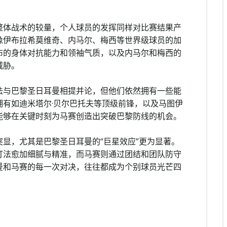
整体战术的较量，个人球员的发挥同样对比赛结果产
像伊布拉希莫维奇、内马尔、梅西等世界级球员的加
布的身体对抗能力和领袖气质，以及内马尔和梅西的
威胁。
法与巴黎圣日耳曼相提并论，但他们依然拥有一些能
有如迪米塔尔·贝尔巴托夫等顶级前锋，以及马图伊
能够在关键时刻为马赛创造出突破巴黎防线的机会。
显，尤其是巴黎圣日耳曼的“巨星效应”更为显著。
打法愈加细腻与精准，而马赛则通过团结和团队防守
曼和马赛的每一次对决，往往都成为个别球员光芒四
。