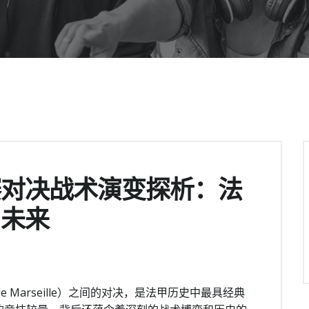
赛对决战术演变探析：法
与未来
de Marseille）之间的对决，是法甲历史中最具经典