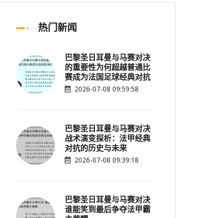
热门新闻
巴黎圣日耳曼与马赛对决
的重要性为何超越普通比
赛成为法国足球经典对抗
2026-07-08 09:59:58
巴黎圣日耳曼与马赛对决
战术演变探析：法甲经典
对抗的历史与未来
2026-07-08 09:39:18
巴黎圣日耳曼与马赛对决
谁能笑到最后争夺法甲霸