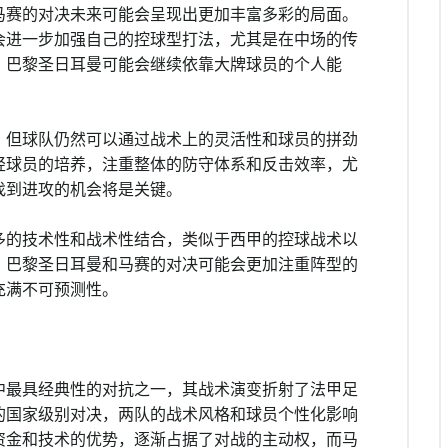
马赛的对决未来可能会呈现出更加丰富多彩的局面。
会进一步加强自己的控球型打法，尤其是在中场的传
，巴黎圣日耳曼可能会继续依靠大牌球员的个人能
，但球队仍然可以通过战术上的灵活性和球员的拼劲
轻球员的培养，注重整体的防守体系和反击效率，尤
找到进攻的机会将是关键。
多的技术性和战术性结合，类似于西甲的控球战术以
，巴黎圣日耳曼和马赛的对决可能会更加注重阵型的
充满不可预测性。
中最具经典性的对抗之一，其战术演变折射了法甲足
的国家级别对决，两队的战术风格和球员个性化影响
资金和技术的优势，逐渐占据了对战的主动权，而马