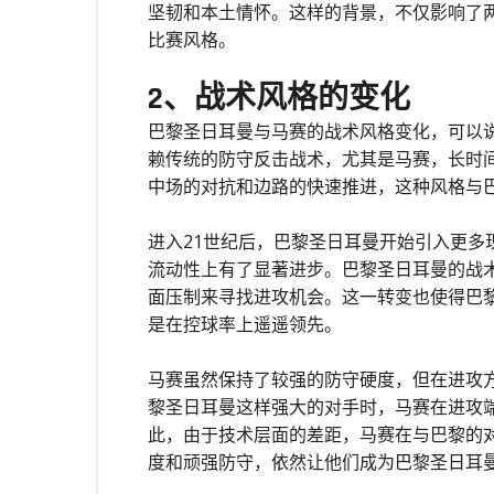
坚韧和本土情怀。这样的背景，不仅影响了
比赛风格。
2、战术风格的变化
巴黎圣日耳曼与马赛的战术风格变化，可以
赖传统的防守反击战术，尤其是马赛，长时
中场的对抗和边路的快速推进，这种风格与
进入21世纪后，巴黎圣日耳曼开始引入更多
流动性上有了显著进步。巴黎圣日耳曼的战
面压制来寻找进攻机会。这一转变也使得巴
是在控球率上遥遥领先。
马赛虽然保持了较强的防守硬度，但在进攻
黎圣日耳曼这样强大的对手时，马赛在进攻
此，由于技术层面的差距，马赛在与巴黎的
度和顽强防守，依然让他们成为巴黎圣日耳