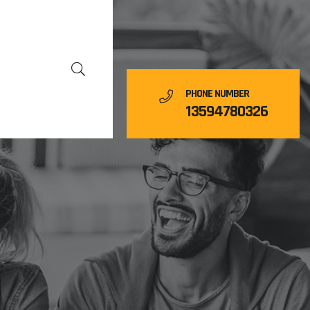
PHONE NUMBER
13594780326