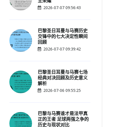
主荣耀
2026-07-07 09:56:43
巴黎圣日耳曼与马赛历史
交锋中的七大决定性瞬间
回顾
2026-07-07 09:39:42
巴黎圣日耳曼与马赛七场
经典对决回顾及历史意义
解析
2026-07-06 09:55:25
巴黎与马赛谁才是法甲真
正的王者 足球两强之争的
历史与现状对比