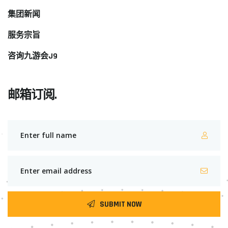
集团新闻
服务宗旨
咨询九游会J9
邮箱订阅.
SUBMIT NOW