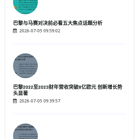
巴黎与马赛对决前必看五大焦点话题分析
2026-07-05 09:59:02
巴黎2022至2023财年营收突破8亿欧元 创新增长势
头显著
2026-07-05 09:39:57