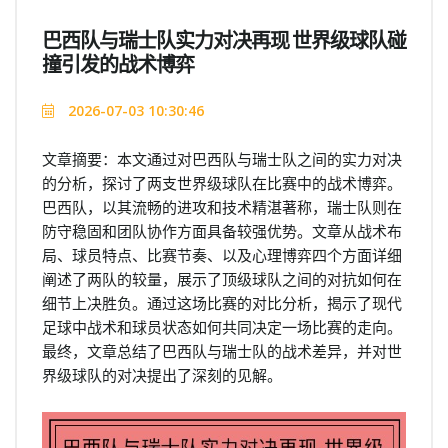
巴西队与瑞士队实力对决再现 世界级球队碰
撞引发的战术博弈
2026-07-03 10:30:46
文章摘要：本文通过对巴西队与瑞士队之间的实力对决
的分析，探讨了两支世界级球队在比赛中的战术博弈。
巴西队，以其流畅的进攻和技术精湛著称，瑞士队则在
防守稳固和团队协作方面具备较强优势。文章从战术布
局、球员特点、比赛节奏、以及心理博弈四个方面详细
阐述了两队的较量，展示了顶级球队之间的对抗如何在
细节上决胜负。通过这场比赛的对比分析，揭示了现代
足球中战术和球员状态如何共同决定一场比赛的走向。
最终，文章总结了巴西队与瑞士队的战术差异，并对世
界级球队的对决提出了深刻的见解。