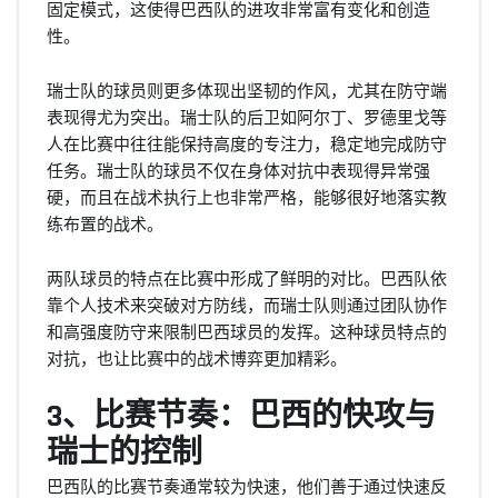
固定模式，这使得巴西队的进攻非常富有变化和创造
性。
瑞士队的球员则更多体现出坚韧的作风，尤其在防守端
表现得尤为突出。瑞士队的后卫如阿尔丁、罗德里戈等
人在比赛中往往能保持高度的专注力，稳定地完成防守
任务。瑞士队的球员不仅在身体对抗中表现得异常强
硬，而且在战术执行上也非常严格，能够很好地落实教
练布置的战术。
两队球员的特点在比赛中形成了鲜明的对比。巴西队依
靠个人技术来突破对方防线，而瑞士队则通过团队协作
和高强度防守来限制巴西球员的发挥。这种球员特点的
对抗，也让比赛中的战术博弈更加精彩。
3、比赛节奏：巴西的快攻与
瑞士的控制
巴西队的比赛节奏通常较为快速，他们善于通过快速反