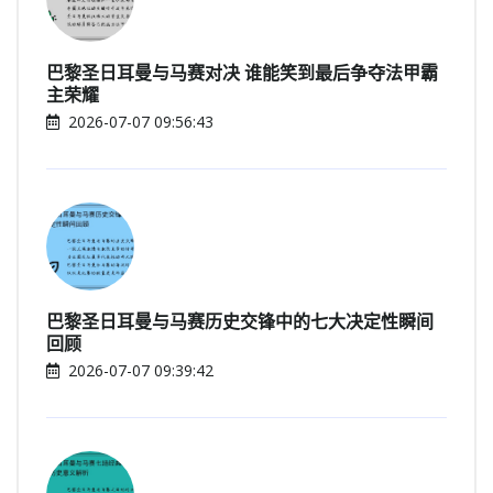
巴黎圣日耳曼与马赛对决 谁能笑到最后争夺法甲霸
主荣耀
2026-07-07 09:56:43
巴黎圣日耳曼与马赛历史交锋中的七大决定性瞬间
回顾
2026-07-07 09:39:42