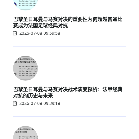
巴黎圣日耳曼与马赛对决的重要性为何超越普通比
赛成为法国足球经典对抗
2026-07-08 09:59:58
巴黎圣日耳曼与马赛对决战术演变探析：法甲经典
对抗的历史与未来
2026-07-08 09:39:18