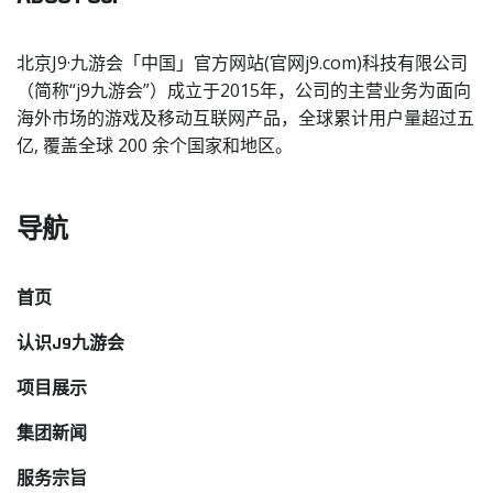
北京J9·九游会「中国」官方网站(官网j9.com)科技有限公司
（简称“j9九游会”）成立于2015年，公司的主营业务为面向
海外市场的游戏及移动互联网产品，全球累计用户量超过五
亿, 覆盖全球 200 余个国家和地区。
导航
首页
认识J9九游会
项目展示
集团新闻
服务宗旨