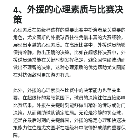
4、外援的心理素质与比赛决
策
心理素质在超级杯这样的重要比赛中扮演着至关重要的
角色，尤文图斯的外援球员往往凭借丰富的大赛经验，
展现出卓越的心理素质。在高压比赛中，外援球员能够
保持冷静，做出正确的决策。比如在超级杯决赛中，外
援球员通常能在关键时刻发挥稳定，避免因情绪波动而
做出不理智的决策。这种心理素质的优势帮助尤文图斯
在对抗强敌时更加游刃有余。
此外，外援的心理素质在比赛中的决策能力也至关重
要。在超级杯的紧张氛围下，球员的决策往往直接影响
比赛结果。外援在关键时刻能够做出精准的传球或射门
决策，从而帮助球队锁定胜局。无论是冷静的罚点球，
还是在最后时刻的关键解围，外援的稳定心理和快速决
策能力往往是尤文图斯在超级杯中取得好成绩的重要保
障。