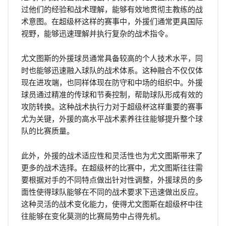
过他们的经验和战术理解，能够有效地贯彻主教练的战
术意图。在超级杯这样的赛事中，外援们通常更具国际
视野，能够迅速理解并执行复杂的战术指令。
尤文图斯的外援球员通常具备较高的个人技术水平，同
时也能够迅速融入球队的战术体系。这种融合不仅仅体
现在进攻端，也同样体现在防守和中场的组织中。外援
球员通过精准的传球和节奏控制，帮助球队形成有效的
攻防转换。这种战术执行力对于超级杯这样重要的赛事
尤为关键，外援的高水平战术素养往往能够提升整个球
队的比赛质量。
此外，外援的战术适应性和灵活性也为尤文图斯带来了
更多的战术选择。在超级杯的比赛中，尤文图斯往往需
要根据对手的不同特点做出针对性调整，外援球员的多
面性使得球队能够在不同的战术要求下迅速做出反应。
这种灵活的战术变化能力，使得尤文图斯在超级杯中往
往能够在变化莫测的比赛局势中占得先机。