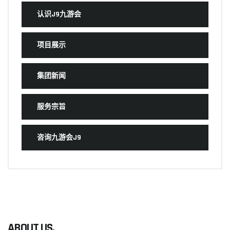
认识J9九游会
项目展示
集团新闻
服务宗旨
咨询九游会J9
ABOUT US.