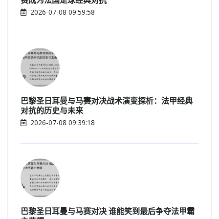
赛成为法国足球经典对抗
2026-07-08 09:59:58
巴黎圣日耳曼与马赛对决战术演变探析：法甲经典
对抗的历史与未来
2026-07-08 09:39:18
巴黎圣日耳曼与马赛对决 谁能笑到最后争夺法甲霸