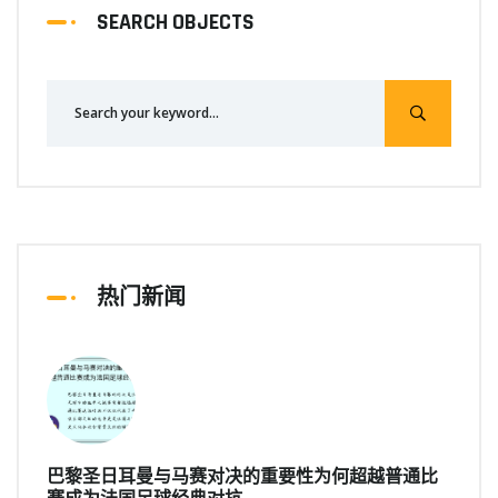
SEARCH OBJECTS
热门新闻
巴黎圣日耳曼与马赛对决的重要性为何超越普通比