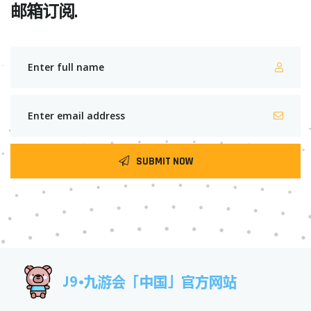
邮箱订阅.
SUBMIT NOW