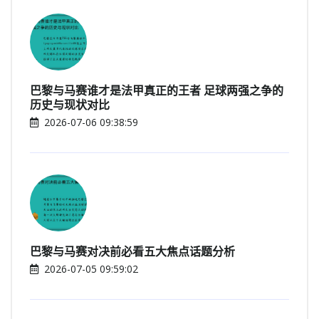
巴黎与马赛谁才是法甲真正的王者 足球两强之争的
历史与现状对比
2026-07-06 09:38:59
巴黎与马赛对决前必看五大焦点话题分析
2026-07-05 09:59:02