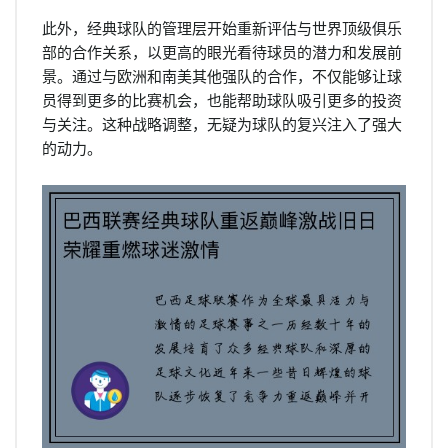
此外，经典球队的管理层开始重新评估与世界顶级俱乐
部的合作关系，以更高的眼光看待球员的潜力和发展前
景。通过与欧洲和南美其他强队的合作，不仅能够让球
员得到更多的比赛机会，也能帮助球队吸引更多的投资
与关注。这种战略调整，无疑为球队的复兴注入了强大
的动力。