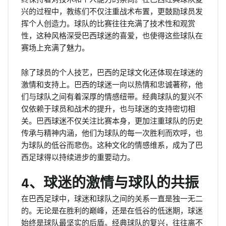
兴的过程中，教练们不仅注重战术布置，更鼓励球员发
挥个人创造力。球队的比赛往往充满了技术性和观赏
性，这种风格深受巴西球迷的喜爱，也使得这些球队在
赛场上充满了魅力。
除了球员的个人技艺，巴西的足球文化还体现在球迷的
激情和支持上。巴西的球迷一向以热情和忠诚著称，他
们与球队之间有着深厚的情感纽带。经典球队的复兴不
仅依赖于球员和战术的提升，也与球迷的支持密切相
关。巴西球迷不仅关注比赛本身，更加注重球队的历史
传承与精神内涵，他们为球队的每一次胜利而欢呼，也
为球队的低谷而悲伤。这种文化的情感维系，成为了巴
西足球得以持续进步的重要动力。
4、球迷的激情与球队的共振
在巴西足球中，球迷和球队之间的关系一直是独一无二
的。无论是在胜利的巅峰，还是在低谷的低迷期，球迷
始终是球队最坚实的后盾。经典球队的复兴，往往离不