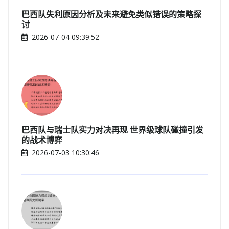
巴西队失利原因分析及未来避免类似错误的策略探
讨
2026-07-04 09:39:52
巴西队与瑞士队实力对决再现 世界级球队碰撞引发
的战术博弈
2026-07-03 10:30:46