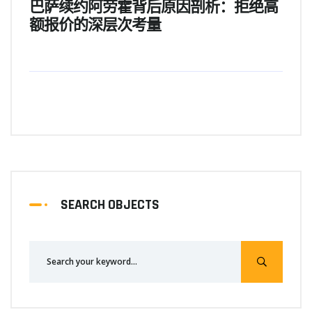
巴萨续约阿劳霍背后原因剖析：拒绝高
额报价的深层次考量
SEARCH OBJECTS