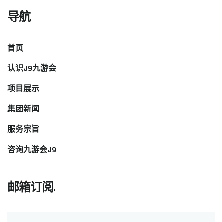
导航
首页
认识J9九游会
项目展示
集团新闻
服务宗旨
咨询九游会J9
邮箱订阅.