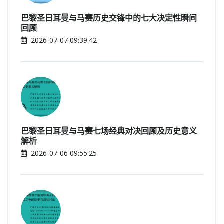
巴黎圣日耳曼与马赛历史交锋中的七大决定性瞬间
回顾
2026-07-07 09:39:42
巴黎圣日耳曼与马赛七场经典对决回顾及历史意义
解析
2026-07-06 09:55:25