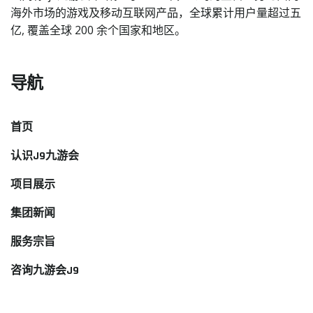
海外市场的游戏及移动互联网产品，全球累计用户量超过五
亿, 覆盖全球 200 余个国家和地区。
导航
首页
认识J9九游会
项目展示
集团新闻
服务宗旨
咨询九游会J9