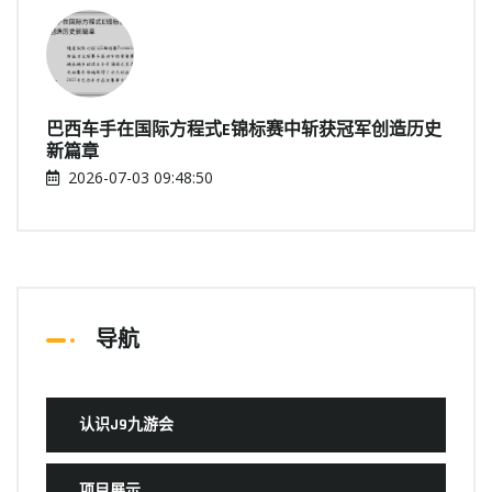
巴西车手在国际方程式E锦标赛中斩获冠军创造历史
新篇章
2026-07-03 09:48:50
导航
认识J9九游会
项目展示