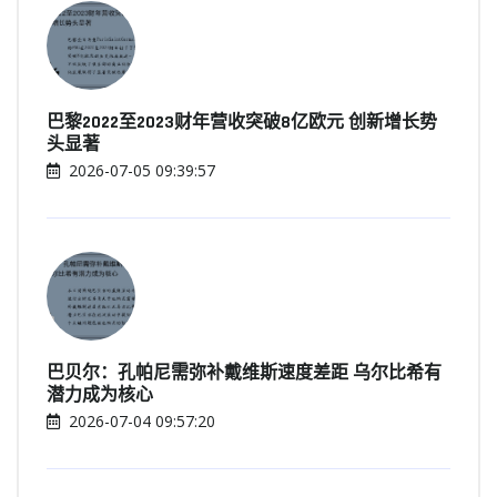
巴黎2022至2023财年营收突破8亿欧元 创新增长势
头显著
2026-07-05 09:39:57
巴贝尔：孔帕尼需弥补戴维斯速度差距 乌尔比希有
潜力成为核心
2026-07-04 09:57:20