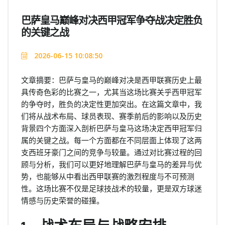
巴萨皇马巅峰对决西甲冠军争夺战决定胜负
的关键之战
2026-06-15 10:08:50
文章摘要：巴萨与皇马的巅峰对决是西甲联赛历史上最
具传奇色彩的比赛之一，尤其当这场比赛关乎西甲冠军
的争夺时，胜负的决定性更加突出。在这篇文章中，我
们将从战术布局、球员表现、赛季前后的影响以及历史
背景四个方面深入剖析巴萨与皇马这场决定西甲冠军归
属的关键之战。每一个方面都在不同层面上体现了这两
支西班牙豪门之间的竞争与较量。通过对比赛过程的回
顾与分析，我们可以更好地理解巴萨与皇马的差异与优
势，也能够从中看出西甲联赛的激烈程度与不可预测
性。这场比赛不仅是足球技战术的较量，更是双方球迷
情感与历史荣誉的碰撞。