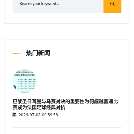
热门新闻
巴黎圣日耳曼与马赛对决的重要性为何超越普通比
赛成为法国足球经典对抗
2026-07-08 09:59:58