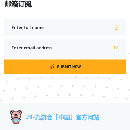
邮箱订阅.
SUBMIT NOW