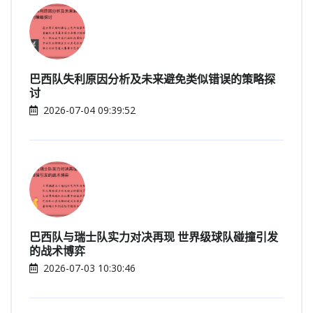
巴西队失利原因分析及未来避免类似错误的策略探
讨
2026-07-04 09:39:52
巴西队与瑞士队实力对决再现 世界级球队碰撞引发
的战术博弈
2026-07-03 10:30:46