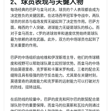
2、球员表现与关键人物
每场经典的巴萨与皇马对决，球员的个人表现都会成为
决定胜负的关键因素。在这场西甲冠军争夺战中，两队
球员的状态与临场发挥无疑起到了决定性作用。巴萨方
面，梅西的个人突破、进球能力无疑是球队的核心。而
对于皇马而言，C罗的进球效率和速度优势始终是球队
最为依赖的进攻武器。此外，双方的中场球员也起到了
至关重要的作用。
巴萨的中场组织由哈维和伊涅斯塔主导，他们的传球精
度和视野可以帮助球队建立起控球优势。而皇马的中场
则由莫德里奇、克罗斯和卡塞米罗构成，三者的配合无
缝隙且具有极强的防守反击能力。尤其是在关键时刻，
莫德里奇的调度能力和克罗斯的远射能力可以打破对方
的防线，扭转战局。
在后防线的较量中，巴萨的皮克和阿尔巴的默契配合是
球队防守的重要保障，而皇马的拉莫斯和瓦拉内则通过
他们的空中优势和个人防守能力，极大地提升了防线的