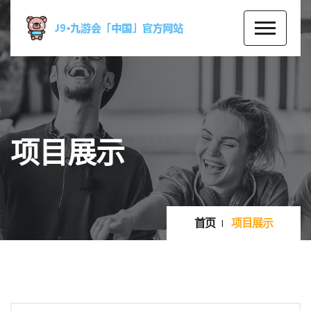
项目展示
首页
项目展示