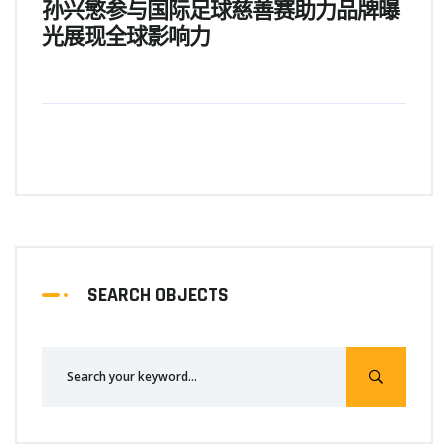
孙兴慜参与国际足球慈善赛助力品牌曝
光展现全球影响力
SEARCH OBJECTS