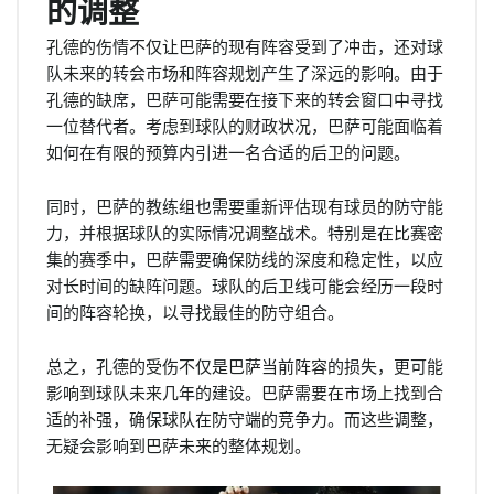
的调整
孔德的伤情不仅让巴萨的现有阵容受到了冲击，还对球
队未来的转会市场和阵容规划产生了深远的影响。由于
孔德的缺席，巴萨可能需要在接下来的转会窗口中寻找
一位替代者。考虑到球队的财政状况，巴萨可能面临着
如何在有限的预算内引进一名合适的后卫的问题。
同时，巴萨的教练组也需要重新评估现有球员的防守能
力，并根据球队的实际情况调整战术。特别是在比赛密
集的赛季中，巴萨需要确保防线的深度和稳定性，以应
对长时间的缺阵问题。球队的后卫线可能会经历一段时
间的阵容轮换，以寻找最佳的防守组合。
总之，孔德的受伤不仅是巴萨当前阵容的损失，更可能
影响到球队未来几年的建设。巴萨需要在市场上找到合
适的补强，确保球队在防守端的竞争力。而这些调整，
无疑会影响到巴萨未来的整体规划。