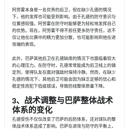
阿劳霍本身是一名优秀的后卫，但在缺少孔德的情况
下，他的发挥也可能受到影响。由于孔德的防守意识与
位置感较强，阿劳霍在防守时能够更为轻松地发挥自己
的优势。现在，阿劳霍不得不担任更多防守责任，这不
仅让他在比赛中的精力更加分散，也可能影响到他在进
攻端的表现。
此外，巴萨其他后卫在孔德缺席的情况下也面临着较大
的心理压力。在防守时，孔德常常能成为后卫线上的镇
定剂，使得队友在面对强敌时保持冷静。然而，在缺少
孔德的情况下，其他后卫可能会因为缺乏足够的信心和
稳定性而犯下低级错误，导致防线整体质量下降。
3、战术调整与巴萨整体战术
体系的变化
孔德受伤不仅仅改变了巴萨的后防体系，还对球队的整
体战术体系造成了影响。巴萨在进攻与防守的平衡上，