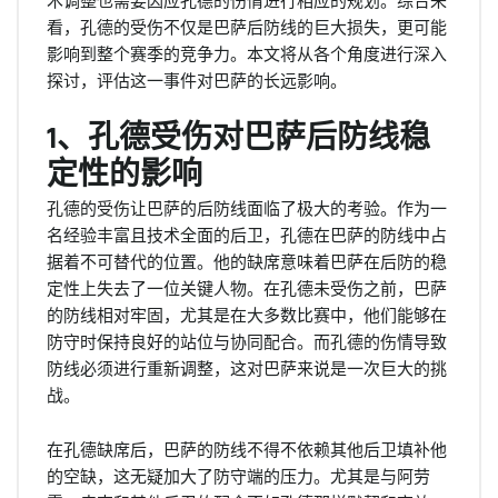
术调整也需要因应孔德的伤情进行相应的规划。综合来
看，孔德的受伤不仅是巴萨后防线的巨大损失，更可能
影响到整个赛季的竞争力。本文将从各个角度进行深入
探讨，评估这一事件对巴萨的长远影响。
1、孔德受伤对巴萨后防线稳
定性的影响
孔德的受伤让巴萨的后防线面临了极大的考验。作为一
名经验丰富且技术全面的后卫，孔德在巴萨的防线中占
据着不可替代的位置。他的缺席意味着巴萨在后防的稳
定性上失去了一位关键人物。在孔德未受伤之前，巴萨
的防线相对牢固，尤其是在大多数比赛中，他们能够在
防守时保持良好的站位与协同配合。而孔德的伤情导致
防线必须进行重新调整，这对巴萨来说是一次巨大的挑
战。
在孔德缺席后，巴萨的防线不得不依赖其他后卫填补他
的空缺，这无疑加大了防守端的压力。尤其是与阿劳