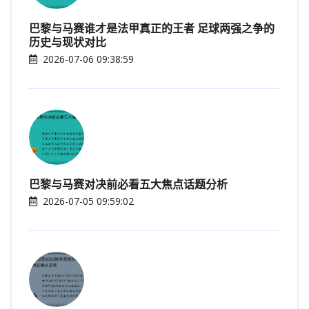
巴黎与马赛谁才是法甲真正的王者 足球两强之争的
历史与现状对比
2026-07-06 09:38:59
巴黎与马赛对决前必看五大焦点话题分析
2026-07-05 09:59:02