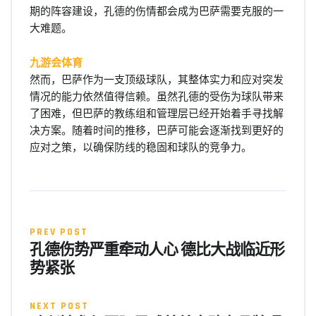
期的阵容建设，孔德的伤情都会成为巴萨需要克服的一
大难题。
九游会体育
然而，巴萨作为一支顶级球队，其整体实力和应对突发
情况的能力依然值得信赖。虽然孔德的受伤为球队带来
了困难，但巴萨的教练组和管理层已经开始着手寻找解
决方案。随着时间的推移，巴萨可能会逐渐找到更好的
应对之策，以确保防线的稳固和球队的竞争力。
PREV POST
孔德伤势严重牵动人心 德比大战临近形
势紧张
NEXT POST