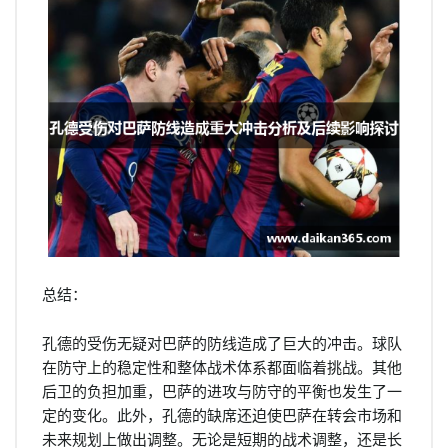
总结：
孔德的受伤无疑对巴萨的防线造成了巨大的冲击。球队
在防守上的稳定性和整体战术体系都面临着挑战。其他
后卫的负担加重，巴萨的进攻与防守的平衡也发生了一
定的变化。此外，孔德的缺席还迫使巴萨在转会市场和
未来规划上做出调整。无论是短期的战术调整，还是长