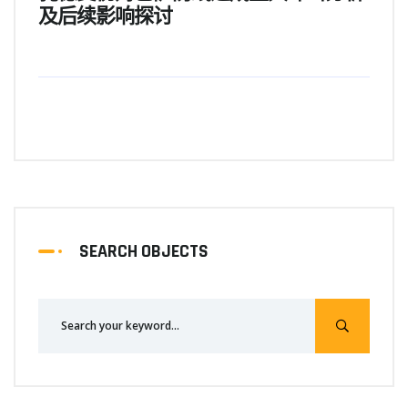
及后续影响探讨
SEARCH OBJECTS