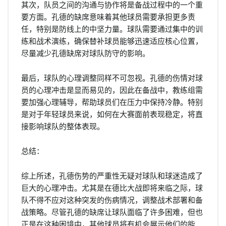
其次，队员之间的沟通与协作将是备战过程中的一个重
要方面。孔德的缺席意味着其他球员需要承担更多责
任，特别是防线上的中坚力量。球队需要通过集中的训
练和战术演练，确保替补球员能够迅速适应核心位置，
尽量减少孔德缺席对球队防守的影响。
最后，球队的心理调整同样不可忽视。孔德的伤情对球
员的心理冲击是显而易见的，因此在备战中，教练组需
要加强心理辅导，帮助球员们在压力中保持冷静。特别
是对于年轻球员来说，如何在大赛面前表现稳定，将直
接影响球队的整体表现。
总结：
综上所述，孔德伤势的严重性无疑对球队和球迷造成了
巨大的心理冲击。尤其是在德比大战即将来临之际，球
队不得不应对这种突发的伤病情况，调整战术部署和备
战策略。尽管孔德的缺席让球队面临了许多困难，但也
正是在这种困境中，其他球员将有机会展示他们的能