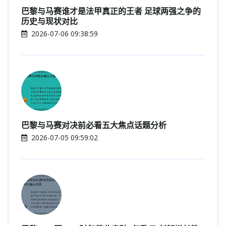
巴黎与马赛谁才是法甲真正的王者 足球两强之争的
历史与现状对比
2026-07-06 09:38:59
巴黎与马赛对决前必看五大焦点话题分析
2026-07-05 09:59:02