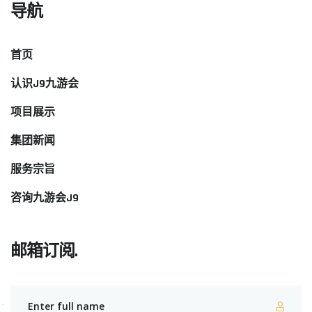
导航
首页
认识J9九游会
项目展示
集团新闻
服务宗旨
咨询九游会J9
邮箱订阅.