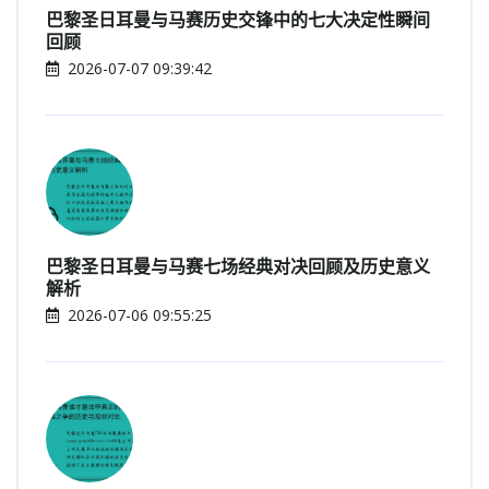
巴黎圣日耳曼与马赛历史交锋中的七大决定性瞬间
回顾
2026-07-07 09:39:42
巴黎圣日耳曼与马赛七场经典对决回顾及历史意义
解析
2026-07-06 09:55:25