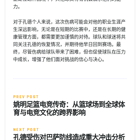
力。
对于孔德个人来说，这次伤病可能会对他的职业生涯产
生深远影响，无论是在短期的比赛中，还是在长期的健
康管理方面，都需要更加谨慎的对待。球队和球迷将共
同关注孔德的恢复情况，并期待他早日回到赛场。最
终，尽管伤病给球队带来了困难，但也促使球队在压力
中成长，增强了他们面对挑战的信心与决心。
PREV POST
姚明足篮电竞传奇：从篮球场到全球体
育与电竞文化的跨界影响
NEXT POST
孔德受伤对巴萨防线造成重大冲击分析