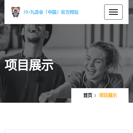
项目展示
首页
项目展示