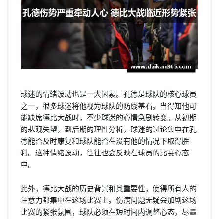
球迷的情绪波动也是一大因素。孔德是球队的核心球员
之一，很多球迷将他视为球队的防线基石。当得知他可
能缺席德比大战时，不少球迷的心情急剧转变。从初期
的悲观失望，到后期的理性分析，球迷的讨论集中在孔
德能否及时康复和球队能否在没有他的情况下取得胜
利。这种情绪波动，往往也会反映在球员的比赛心态
中。
此外，德比大战的历史背景和其重要性，使得所有人的
注意力都集中在这场比赛上。伤病问题无疑会加剧这场
比赛的紧张氛围，球队必须在短时间内调整心态，尽量