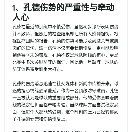
1、孔德伤势的严重性与牵动
人心
孔德在最近的训练中不慎受伤，虽然初步诊断表明伤势
并不致命，但随后的检查结果却让所有人感到担忧。根
据医疗团队的报告，孔德的伤势可能涉及到膝关节或肌
肉群的拉伤，这一伤情不仅需要长期恢复，更可能影响
到他赛季末的表现。孔德不仅是球队防线的核心，更是
比赛中多次关键防守的保证，因此他一旦缺阵，球队的
防守体系将受到重大打击。
孔德的伤势消息迅速在社交媒体和新闻中传播开来，球
迷的担心情绪逐渐蔓延。作为一名顶级防守球员，孔德
一直被认为是球队的重要组成部分，他的受伤意味着防
线的稳定性将面临严峻考验。虽然球队方面尝试稳定局
面，但每个人都能感受到，这个时刻的压力已经转移到
了孔德的健康和伤情恢复上。