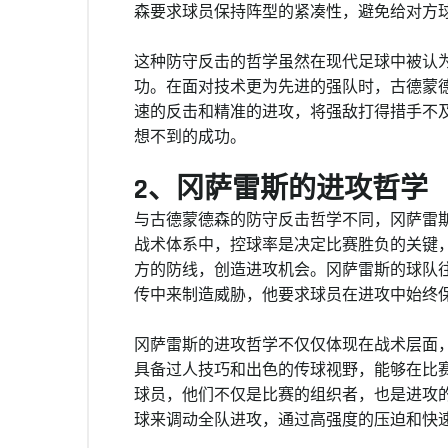
森要求球员保持阵型的紧凑性，避免给对方
这种防守反击的哲学虽然在现代足球中被认
功。在面对技术更为先进的强队时，古德蒙
速的反击和精准的进攻，将强敌打得措手不
想不到的成功。
2、冈萨雷斯的进攻哲学
与古德蒙德森的防守反击哲学不同，冈萨雷
战术体系中，控球率是决定比赛胜负的关键
方的防线，创造进攻机会。冈萨雷斯的球队
传中来制造威胁，他要求球员在进攻中始终
冈萨雷斯的进攻哲学不仅仅体现在战术层面
具备过人技巧和出色的传球视野，能够在比
球员，他们不仅是比赛的组织者，也是进攻
球来调动全队进攻，通过高强度的压迫和快