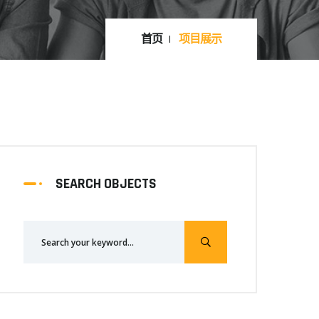
首页
项目展示
SEARCH OBJECTS