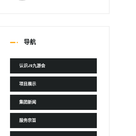
导航
认识J9九游会
项目展示
集团新闻
服务宗旨