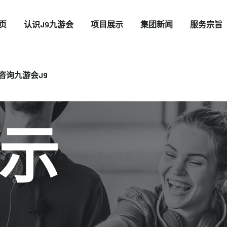
页
认识J9九游会
项目展示
集团新闻
服务宗旨
咨询九游会J9
示