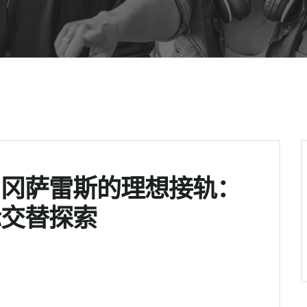
与冈萨雷斯的理想接轨：
际交替探索