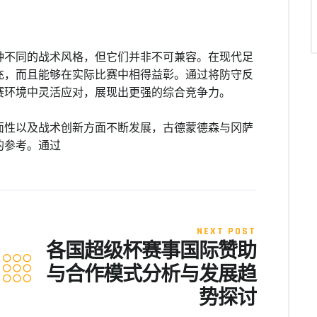
种不同的战术风格，但它们并非不可兼容。在现代足
充，而且能够在实际比赛中相得益彰。通过将防守反
赛环境中灵活应对，展现出更强的综合竞争力。
面性以及战术创新方面不断发展，古德蒙德森与冈萨
的参考。通过
NEXT POST
各国超级杯赛事国际赞助
与合作模式分析与发展趋
势探讨