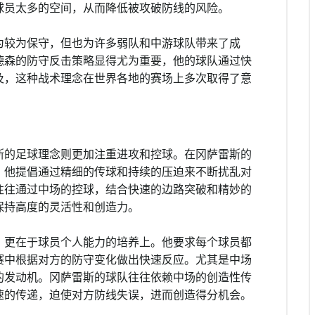
球员太多的空间，从而降低被攻破防线的风险。
为较为保守，但也为许多弱队和中游球队带来了成
德森的防守反击策略显得尤为重要，他的球队通过快
及，这种战术理念在世界各地的赛场上多次取得了意
斯的足球理念则更加注重进攻和控球。在冈萨雷斯的
，他提倡通过精细的传球和持续的压迫来不断扰乱对
往往通过中场的控球，结合快速的边路突破和精妙的
保持高度的灵活性和创造力。
，更在于球员个人能力的培养上。他要求每个球员都
赛中根据对方的防守变化做出快速反应。尤其是中场
的发动机。冈萨雷斯的球队往往依赖中场的创造性传
速的传递，迫使对方防线失误，进而创造得分机会。