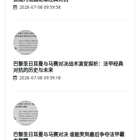
2026-07-08 09:59:58
巴黎圣日耳曼与马赛对决战术演变探析：法甲经典
对抗的历史与未来
2026-07-08 09:39:18
巴黎圣日耳曼与马赛对决 谁能笑到最后争夺法甲霸