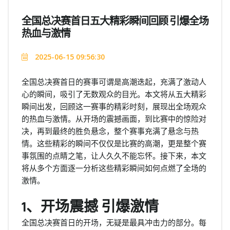
全国总决赛首日五大精彩瞬间回顾 引爆全场
热血与激情
2025-06-15 09:56:30
全国总决赛首日的赛事可谓是高潮迭起，充满了激动人
心的瞬间，吸引了无数观众的目光。本文将从五大精彩
瞬间出发，回顾这一赛事的精彩时刻，展现出全场观众
的热血与激情。从开场的震撼画面，到比赛中的惊险对
决，再到最终的胜负悬念，整个赛事充满了悬念与热
情。这些精彩的瞬间不仅仅是比赛的高潮，更是整个赛
事氛围的点睛之笔，让人久久不能忘怀。接下来，本文
将从多个方面逐一分析这些精彩瞬间如何点燃了全场的
激情。
1、开场震撼 引爆激情
全国总决赛首日的开场，无疑是最具冲击力的部分。每