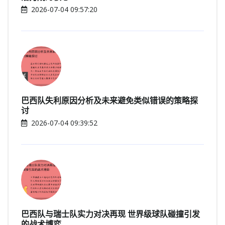
2026-07-04 09:57:20
巴西队失利原因分析及未来避免类似错误的策略探
讨
2026-07-04 09:39:52
巴西队与瑞士队实力对决再现 世界级球队碰撞引发
的战术博弈