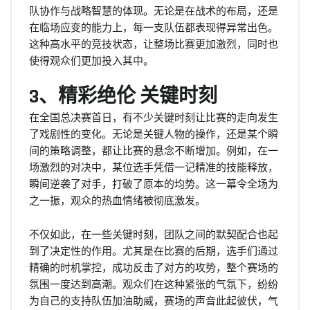
队协作与战略智慧的体现。无论是在战术的布局，还是
在临场应变的能力上，每一支队伍都表现得异常出色。
这种高水平的竞技状态，让整场比赛更加激烈，同时也
使得观众们更加投入其中。
3、精彩绝伦 关键时刻
在全国总决赛首日，有不少关键时刻让比赛的走向发生
了戏剧性的变化。无论是关键人物的操作，还是某个瞬
间的策略调整，都让比赛的悬念不断增加。例如，在一
场激烈的对决中，某位选手凭借一记精准的技能释放，
瞬间逆袭了对手，打破了原本的均势。这一幕令全场为
之一振，观众的热血情绪被彻底激发。
不仅如此，在一些关键时刻，团队之间的默契配合也起
到了决定性的作用。尤其是在比赛的后期，选手们通过
精确的时机掌控，成功反击了对方的攻势，整个赛场的
氛围一度达到高潮。观众们在这种紧张的气氛下，纷纷
为自己的支持队伍加油助威，赛场的声音此起彼伏，气