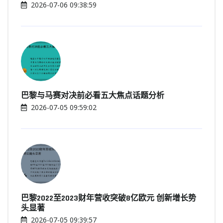
2026-07-06 09:38:59
巴黎与马赛对决前必看五大焦点话题分析
2026-07-05 09:59:02
巴黎2022至2023财年营收突破8亿欧元 创新增长势
头显著
2026-07-05 09:39:57