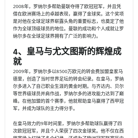
2008年，罗纳尔多帮助曼联夺得了欧冠冠军，并且凭
借在欧洲赛场上的卓越表现，赢得了金球奖。这个奖项
是对他在全球足球界崭露头角的重要标志，也奠定了他
作为全球顶级球员的地位。曼联的成功和个人成就让罗
纳尔多在全球足球界拥有了广泛的影响力。
4、皇马与尤文图斯的辉煌成
就
2009年，罗纳尔多以8500万欧元的转会费加盟皇家马
德里，创造了当时世界足坛的转会纪录。在皇马，罗纳
尔多进入了自己职业生涯的黄金时期。与齐达内、贝尔
等世界级球员并肩作战，罗纳尔多的进攻能力达到了巅
峰。在他加盟的首个赛季，他就帮助皇马赢得了西甲冠
军，并成为球队的主力得分手。
在皇马效力的9年时间里，罗纳尔多帮助球队赢得了四
次欧冠冠军，并且个人荣获了四次金球奖。他不仅在西
甲赛场上打破了多个纪录，还成为了欧洲冠军联赛历史