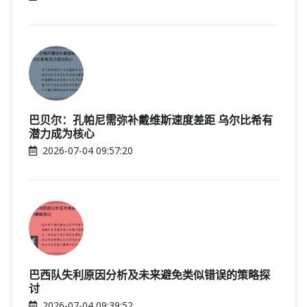
巴贝尔：孔帕尼需弥补戴维斯速度差距 乌尔比希有
潜力成为核心
2026-07-04 09:57:20
巴西队失利原因分析及未来避免类似错误的策略探
讨
2026-07-04 09:39:52