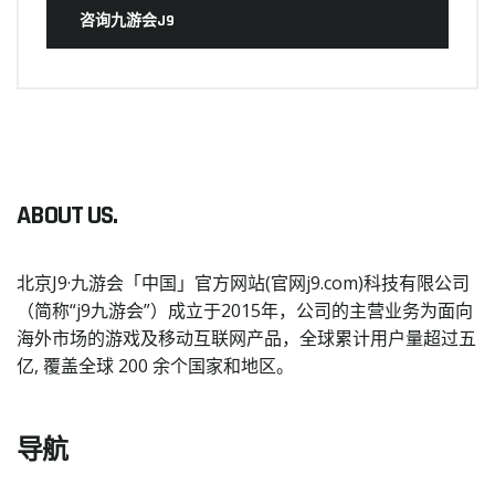
咨询九游会J9
ABOUT US.
北京J9·九游会「中国」官方网站(官网j9.com)科技有限公司
（简称“j9九游会”）成立于2015年，公司的主营业务为面向
海外市场的游戏及移动互联网产品，全球累计用户量超过五
亿, 覆盖全球 200 余个国家和地区。
导航