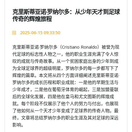
克里斯蒂亚诺·罗纳尔多：从少年天才到足球
传奇的辉煌旅程
2025-06-15 09:33:50
克里斯蒂亚诺·罗纳尔多（Cristiano Ronaldo）被誉为现
代足球的标志性人物之一，他的职业生涯充满了令人惊
叹的成就与传奇故事。从一个贫困家庭出身的少年到成
为全球足球界的超级明星，罗纳尔多的每一步都写下了
辉煌的篇章。本文将从四个方面详细阐述克里斯蒂亚诺·
罗纳尔多的成长历程和职业成就：一是他的早期生活与
少年成才，二是他在葡萄牙体育的崛起，三是加盟曼联
后的全球化发展，四是他在皇马和尤文图斯的辉煌成
就。每个阶段不仅展示了他个人的努力与付出，也展现
了他如何从一个天才少年变成了足球界的传奇人物。最
终，文章将总结罗纳尔多的职业生涯及其对足球的深远
影响。