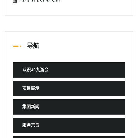
2026-07-03 09:48:50
导航
认识J9九游会
项目展示
集团新闻
服务宗旨