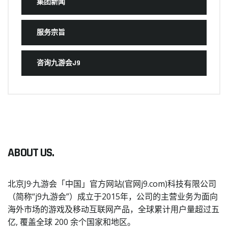
集团新闻
服务宗旨
咨询九游会J9
ABOUT US.
北京J9·九游会「中国」官方网站(官网j9.com)科技有限公司
（简称“j9九游会”）成立于2015年，公司的主营业务为面向
海外市场的游戏及移动互联网产品，全球累计用户量超过五
亿, 覆盖全球 200 余个国家和地区。