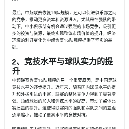
最后，中超联赛恢复16队规模，还可以促进俱乐部之间
的竞争，推动更多资本和资源进入。尤其是在强队的带
动下，中小俱乐部有机会通过强烈的市场竞争，吸引更
多的投资与资源，最终实现整体市场价值的提升。经济
环境的利好变化为中超恢复16队规模提供了坚实的基
础。
2、竞技水平与球队实力的提
升
中超联赛恢复16队规模的另一个重要原因，是中国足球
竞技水平的逐步提升。近年来，随着国内球员水平的提
升和外援引进的丰富，联赛的整体竞争力得到了显著增
强。顶级球员的加入和训练水平的提高，带动了整体比
赛质量的提升。这使得联赛内的强队和弱队之间的差距
逐渐缩小，推动了更高水平的竞技对抗。
随着球队实力的提升，联赛的稳定性和可持续性也得到