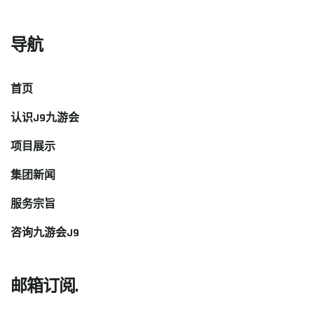
导航
首页
认识J9九游会
项目展示
集团新闻
服务宗旨
咨询九游会J9
邮箱订阅.