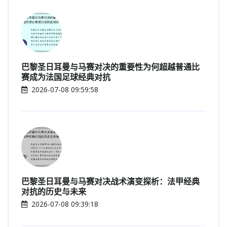
巴黎圣日耳曼与马赛对决的重要性为何超越普通比
赛成为法国足球经典对抗
2026-07-08 09:59:58
巴黎圣日耳曼与马赛对决战术演变探析：法甲经典
对抗的历史与未来
2026-07-08 09:39:18