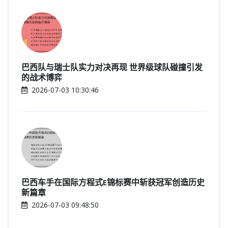
巴西队与瑞士队实力对决再现 世界级球队碰撞引发
的战术博弈
2026-07-03 10:30:46
巴西车手在国际方程式E锦标赛中斩获冠军创造历史
新篇章
2026-07-03 09:48:50