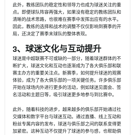
此外，教练团队的稳定性和领导力也成为球迷关注的重
点。即便球队阵容再强大，如果没有稳定的教练团队和
清晰的战术思路，也很难在赛季中发挥出应有的水平。
因此，教练的选择和战术的调整不仅仅影响到赛季的开
局，还决定了赛季末球队的整体表现。
3、球迷文化与互动提升
球迷是中超联赛不可或缺的一部分，随着球迷群体的不
断扩大，球迷文化和互动也逐渐成为了各大俱乐部和联
赛主办方的重要关注点。新赛季，如何提升球迷的观赛
体验，成为了各大俱乐部的一项关键任务。许多俱乐部
开始在球场内外进行更多的活动，例如球迷见面会、签
名活动和主题日等，吸引球迷更多地参与到比赛中。
此外，随着科技的进步，越来越多的俱乐部开始通过社
交媒体和数字平台与球迷互动。通过直播、线上互动和
粉丝专属内容的发布，球迷与俱乐部之间的联系变得更
加紧密。这种互动不仅提升了球迷的参与感，也帮助俱