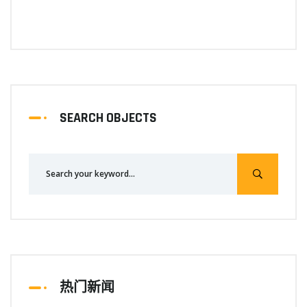
SEARCH OBJECTS
热门新闻