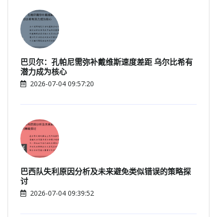
巴贝尔：孔帕尼需弥补戴维斯速度差距 乌尔比希有
潜力成为核心
2026-07-04 09:57:20
巴西队失利原因分析及未来避免类似错误的策略探
讨
2026-07-04 09:39:52