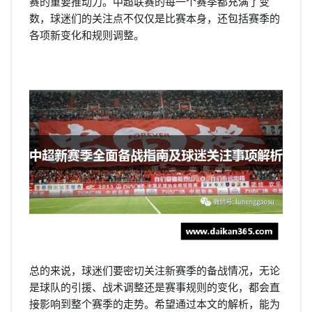
赛的重要推动力。中超联赛的每一个赛季都充满了变
数，球迷们的关注点不仅仅是比赛本身，还包括赛季的
各项新变化和规则调整。
总的来说，球迷们要密切关注新赛季的备战情况，无论
是球队的引援、战术调整还是赛事规则的变化，都会直
接影响到整个赛季的走势。希望通过本文的解析，能为