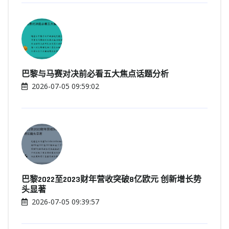
巴黎与马赛对决前必看五大焦点话题分析
2026-07-05 09:59:02
巴黎2022至2023财年营收突破8亿欧元 创新增长势
头显著
2026-07-05 09:39:57