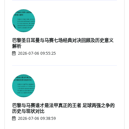
巴黎圣日耳曼与马赛七场经典对决回顾及历史意义
解析
2026-07-06 09:55:25
巴黎与马赛谁才是法甲真正的王者 足球两强之争的
历史与现状对比
2026-07-06 09:38:59