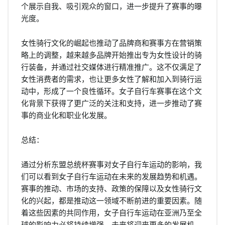
个展示自我、吸引观众的窗口，进一步提升了赛事的曝
光度。
女性骑行文化的崛起也推动了品牌商和赛事方在营销策
略上的调整，越来越多品牌开始推出专为女性设计的骑
行装备，并通过社交媒体进行精准推广。这不仅满足了
女性消费者的需求，也让更多女性了解和加入到骑行运
动中，形成了一个良性循环。女子自行车赛事在这个文
化背景下获得了更广泛的关注和支持，进一步推动了赛
事的商业化和职业化发展。
总结：
通过分析东盟总统杯赛事对女子自行车运动的影响，我
们可以看到女子自行车运动在未来的发展趋势和机遇。
赛事的推动、市场的支持、政策的保障以及女性骑行文
化的兴起，都是推动这一领域不断前进的重要因素。随
着这些因素的共同作用，女子自行车运动在亚洲乃至全
球的影响力必将持续增强，未来将迎来更多的发展机