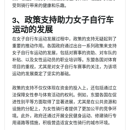
受到骑行带来的健康和乐趣。
3、政策支持助力女子自行车
运动的发展
在女子自行车运动发展过程中，政策的支持无疑起到了
重要的推动作用。各国政府通过出台一系列政策来支持
女子自行车运动的发展，包括对赛事的资助、对车队的
补贴、以及女性运动员的职业培训等。东盟各国对体育
项目的重视，尤其是对女子自行车赛事的关注，为该项
运动的发展奠定了坚实的基础。
政策的支持不仅仅体现在资金的投入上，还包括通过立
法保障女性参与体育活动的权利。例如，东盟各国在促
进性别平等方面取得了显著进展，尤其是在公共资源和
设施的分配上，为女性骑行者提供了更加公平的竞争环
境。此外，政府还通过开展全民健身运动、修建骑行专
用道路等措施，积极营造适宜女性骑行的城市环境。