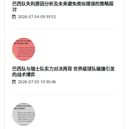
巴西队失利原因分析及未来避免类似错误的策略探
讨
2026-07-04 09:39:52
巴西队与瑞士队实力对决再现 世界级球队碰撞引发
的战术博弈
2026-07-03 10:30:46