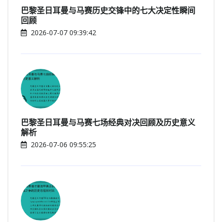
巴黎圣日耳曼与马赛历史交锋中的七大决定性瞬间
回顾
2026-07-07 09:39:42
巴黎圣日耳曼与马赛七场经典对决回顾及历史意义
解析
2026-07-06 09:55:25