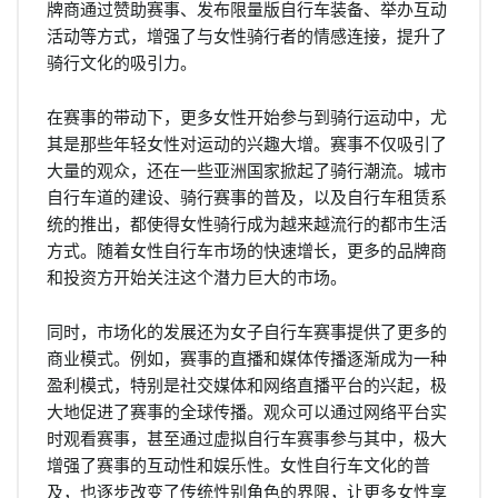
牌商通过赞助赛事、发布限量版自行车装备、举办互动
活动等方式，增强了与女性骑行者的情感连接，提升了
骑行文化的吸引力。
在赛事的带动下，更多女性开始参与到骑行运动中，尤
其是那些年轻女性对运动的兴趣大增。赛事不仅吸引了
大量的观众，还在一些亚洲国家掀起了骑行潮流。城市
自行车道的建设、骑行赛事的普及，以及自行车租赁系
统的推出，都使得女性骑行成为越来越流行的都市生活
方式。随着女性自行车市场的快速增长，更多的品牌商
和投资方开始关注这个潜力巨大的市场。
同时，市场化的发展还为女子自行车赛事提供了更多的
商业模式。例如，赛事的直播和媒体传播逐渐成为一种
盈利模式，特别是社交媒体和网络直播平台的兴起，极
大地促进了赛事的全球传播。观众可以通过网络平台实
时观看赛事，甚至通过虚拟自行车赛事参与其中，极大
增强了赛事的互动性和娱乐性。女性自行车文化的普
及，也逐步改变了传统性别角色的界限，让更多女性享