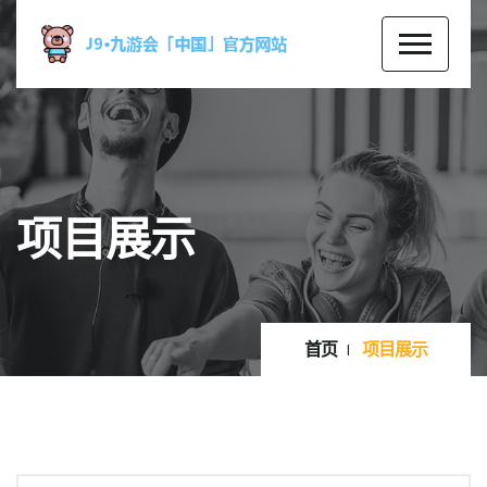
项目展示
首页
项目展示