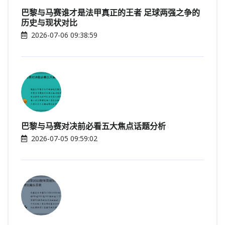
巴黎与马赛谁才是法甲真正的王者 足球两强之争的
历史与现状对比
2026-07-06 09:38:59
巴黎与马赛对决前必看五大焦点话题分析
2026-07-05 09:59:02