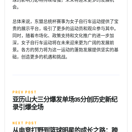
会。
总体来说，东盟总统杯赛事为女子自行车运动提供了宝
贵的展示平台，吸引了更多的运动员和观众参与其中。
同时，随着市场化、政策支持和文化推广的进一步加
深，女子自行车运动将在未来迎来更为广阔的发展前
景。各方的努力将为这一运动的蓬勃发展提供坚实的基
础，创造更多的机遇和挑战。
PREV POST
亚历山大三分爆发单场35分创历史新纪
录引爆全场
NEXT POST
从电竞打野到篮球明星的成长之路：跨