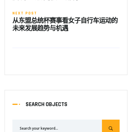
NEXT POST
从东盟总统杯赛事看女子自行车运动的
未来发展趋势与机遇
SEARCH OBJECTS