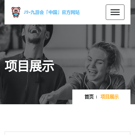
项目展示
首页
项目展示