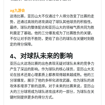
ag九游会
这场比赛，亚历山大不仅通过个人得分改变了比赛的走
势，还通过高效的进攻调动了球队其他球员的积极性。
最终，球队的整体配合和亚历山大的领袖气质共同为胜
利奠定了基础。他的三分爆发成为了比赛胜负的关键，
不仅让对手防不胜防，更给了自己的球队在关键时刻稳
定的得分保障。
4、对球队未来的影响
亚历山大这场比赛的出色表现无疑对球队未来的竞争力
产生了深远的影响。作为球队的核心球员，亚历山大无
论在技术还是心理素质上都表现得越来越成熟。他的三
分球爆发，展示了他的多样化进攻武器，也为球队的进
攻体系增添了新的选择。对于未来的比赛来说，亚历山
大的三分球将成为球队进攻战术的一部分，为球队在关
键时刻提供更多的得分方式。