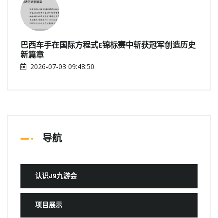
巴西车手在国际方程式E锦标赛中斩获冠军创造历史
新篇章
2026-07-03 09:48:50
导航
认识J9九游会
项目展示