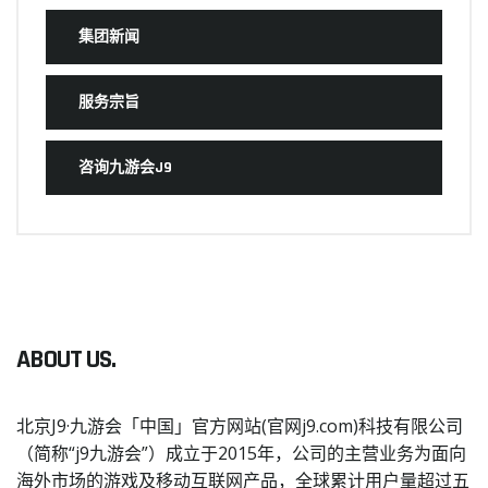
集团新闻
服务宗旨
咨询九游会J9
ABOUT US.
北京J9·九游会「中国」官方网站(官网j9.com)科技有限公司
（简称“j9九游会”）成立于2015年，公司的主营业务为面向
海外市场的游戏及移动互联网产品，全球累计用户量超过五