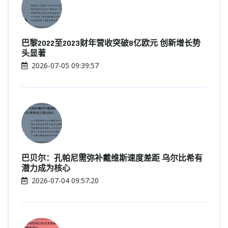
巴黎2022至2023财年营收突破8亿欧元 创新增长势
头显著
2026-07-05 09:39:57
巴贝尔：孔帕尼需弥补戴维斯速度差距 乌尔比希有
潜力成为核心
2026-07-04 09:57:20