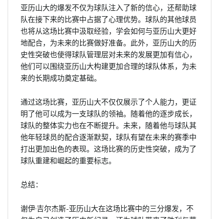
亚历山大的爆发不仅为球队注入了新的信心，还帮助球
队在接下来的比赛中占据了心理优势。球队的其他球员
也将从这场比赛中汲取经验，学会如何与亚历山大更好
地配合，为未来的比赛做好准备。此外，亚历山大的历
史性突破也使得球队管理层对未来的发展更加有信心，
他们可以围绕亚历山大构建更加合理的球队体系，为未
来的长期成功奠定基础。
通过这场比赛，亚历山大不仅仅展示了个人能力，更证
明了他可以成为一支球队的领袖。随着他的逐步成长，
球队的整体实力也在不断提升。未来，随着他与球队其
他年轻球员的配合逐渐默契，球队有望在未来的赛季中
打出更加出色的表现。这场比赛的历史性突破，成为了
球队重建和崛起的重要标志。
总结：
谢伊·吉尔杰斯-亚历山大在这场比赛中的三分爆发，不