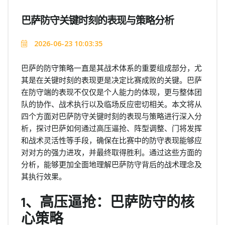
巴萨防守关键时刻的表现与策略分析
2026-06-23 10:03:35
巴萨的防守策略一直是其战术体系的重要组成部分，尤
其是在关键时刻的表现更是决定比赛成败的关键。巴萨
在防守端的表现不仅仅是个人能力的体现，更与整体团
队的协作、战术执行以及临场反应密切相关。本文将从
四个方面对巴萨防守关键时刻的表现与策略进行深入分
析，探讨巴萨如何通过高压逼抢、阵型调整、门将发挥
和战术灵活性等手段，确保在比赛中的防守表现能够应
对对方的强力进攻，并最终取得胜利。通过这些方面的
分析，能够更加全面地理解巴萨防守背后的战术理念及
其执行效果。
1、高压逼抢：巴萨防守的核
心策略