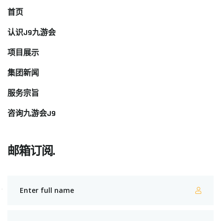
首页
认识J9九游会
项目展示
集团新闻
服务宗旨
咨询九游会J9
邮箱订阅.