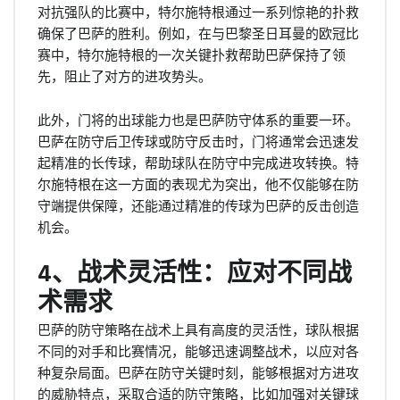
对抗强队的比赛中，特尔施特根通过一系列惊艳的扑救
确保了巴萨的胜利。例如，在与巴黎圣日耳曼的欧冠比
赛中，特尔施特根的一次关键扑救帮助巴萨保持了领
先，阻止了对方的进攻势头。
此外，门将的出球能力也是巴萨防守体系的重要一环。
巴萨在防守后卫传球或防守反击时，门将通常会迅速发
起精准的长传球，帮助球队在防守中完成进攻转换。特
尔施特根在这一方面的表现尤为突出，他不仅能够在防
守端提供保障，还能通过精准的传球为巴萨的反击创造
机会。
4、战术灵活性：应对不同战
术需求
巴萨的防守策略在战术上具有高度的灵活性，球队根据
不同的对手和比赛情况，能够迅速调整战术，以应对各
种复杂局面。巴萨在防守关键时刻，能够根据对方进攻
的威胁特点，采取合适的防守策略，比如加强对关键球