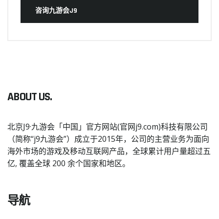
咨询九游会J9
ABOUT US.
北京J9·九游会「中国」官方网站(官网j9.com)科技有限公司
（简称“j9九游会”）成立于2015年，公司的主营业务为面向
海外市场的游戏及移动互联网产品，全球累计用户量超过五
亿, 覆盖全球 200 余个国家和地区。
导航