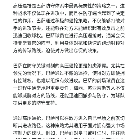
高压逼抢是巴萨防守体系中最具标志性的策略之一，这
种战术不仅体现在进攻中，而且在防守端也起到了决定
性的作用。巴萨通过积极的逼抢策略，不仅能够打破对
手的进攻节奏，还能够在对方未能组织起有效反击之前
迅速回收球权。巴萨球员在进行高压逼抢时，通常会保
持非常紧密的阵型，利用身体对抗和快速的跑动封锁对
方的传球路线，迫使对方做出仓促的决策。
巴萨在防守关键时刻的高压逼抢更是如虎添翼。尤其在
领先的情况下，巴萨通过不懈的逼抢，使得对方即便拥
有控球权，也难以组织有效进攻。巴萨的前场球员在这
一过程中通常承担重要责任，梅西、苏亚雷斯等人不仅
能够威胁对方的防线，还能迅速回撤参与防守，为球队
提供更多的防守支持。
通过高压逼抢，巴萨可以在敌方进入自己半场之前就切
断其进攻路径，这种策略尤其适用于面对拥有强大中场
控制力的球队。例如，巴萨面对皇马或拜仁时，往往能