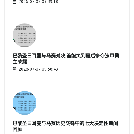
2026-07-08 09:39:18
巴黎圣日耳曼与马赛对决 谁能笑到最后争夺法甲霸
主荣耀
2026-07-07 09:56:43
巴黎圣日耳曼与马赛历史交锋中的七大决定性瞬间
回顾