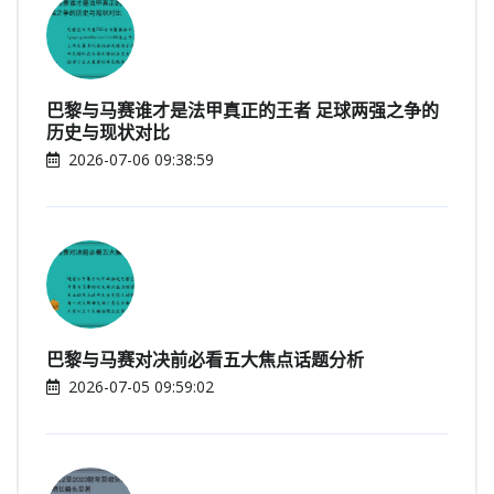
巴黎与马赛谁才是法甲真正的王者 足球两强之争的
历史与现状对比
2026-07-06 09:38:59
巴黎与马赛对决前必看五大焦点话题分析
2026-07-05 09:59:02