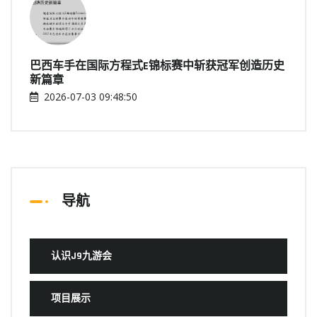
巴西车手在国际方程式E锦标赛中斩获冠军创造历史
新篇章
2026-07-03 09:48:50
导航
认识J9九游会
项目展示