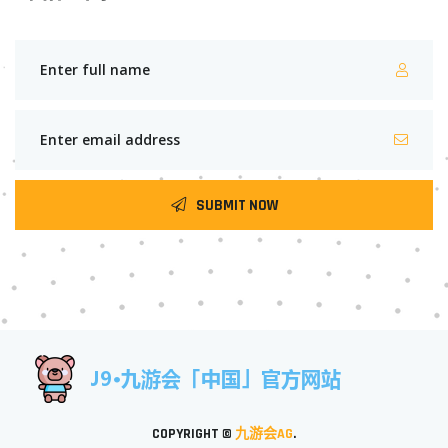
SUBMIT NOW
COPYRIGHT ©
九游会AG
.