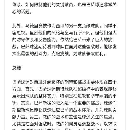
体系、如何限制他们的关键球员，也是巴萨球迷非常关
心的话题。
此外，马德里竞技作为西甲的另一支顶级球队，同样不
容忽视。虽然他们的风格与皇马有所不同，但他们强大
的防守体系和反击能力，依然给巴萨带来了巨大的挑
战。巴萨球迷期待看到球队在面对这些强敌时，能够发
挥出最强的战斗力，克服挑战，为球队争取胜利。
总结：
巴萨球迷对西班牙超级杯的期待和挑战主要体现在四个
方面。首先，巴萨球迷期待球队在超级杯中的表现能够
展示出球队的整体实力，特别是在进攻和防守两端的平
衡。其次，巴萨新援的融入是一个重要的挑战，球迷们
期望新球员能够快速适应巴萨的战术体系，并为球队贡
献力量。第三，教练的战术布置也是球迷关注的焦点，
尤其是在面对强敌时，教练如何灵活调整战术，以求取