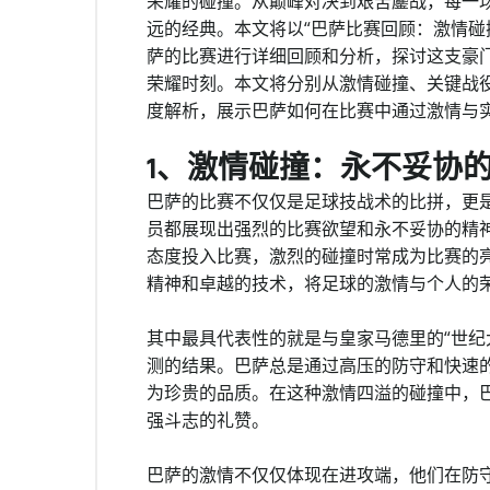
荣耀的碰撞。从巅峰对决到艰苦鏖战，每一
远的经典。本文将以“巴萨比赛回顾：激情碰
萨的比赛进行详细回顾和分析，探讨这支豪
荣耀时刻。本文将分别从激情碰撞、关键战
度解析，展示巴萨如何在比赛中通过激情与
1、激情碰撞：永不妥协
巴萨的比赛不仅仅是足球技战术的比拼，更
员都展现出强烈的比赛欲望和永不妥协的精
态度投入比赛，激烈的碰撞时常成为比赛的
精神和卓越的技术，将足球的激情与个人的
其中最具代表性的就是与皇家马德里的“世纪
测的结果。巴萨总是通过高压的防守和快速
为珍贵的品质。在这种激情四溢的碰撞中，
强斗志的礼赞。
巴萨的激情不仅仅体现在进攻端，他们在防