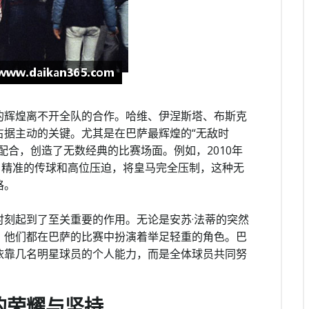
的辉煌离不开全队的合作。哈维、伊涅斯塔、布斯克
占据主动的关键。尤其是在巴萨最辉煌的“无敌时
配合，创造了无数经典的比赛场面。例如，2010年
、精准的传球和高位压迫，将皇马完全压制，这种无
格。
刻起到了至关重要的作用。无论是安苏·法蒂的突然
，他们都在巴萨的比赛中扮演着举足轻重的角色。巴
依靠几名明星球员的个人能力，而是全体球员共同努
的荣耀与坚持