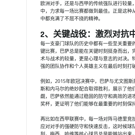
欧洲对手，还是与西甲的传统强队进行较量
中，力求每一场比赛都做到最佳。正是这种
中都充满了不屈不挠的精神。
2、关键战役：激烈对抗
每一支豪门球队的历史中都有一些至关重要
键比赛，巴萨总是能在关键时刻挺身而出，
术与战术的较量，更是心理与意志的对决。
强的团队协作和个人英雄主义在最后时刻打
例如，2015年欧冠决赛中，巴萨与尤文图
斯和内马尔的绝妙配合取得胜利，展示了他
觑，巴萨依然能通过稳固的防守和高效的进
奖杯，更证明了他们能够在最重要的时刻保
再比如在西甲联赛中，每一场对阵马德里竞
应对对手的强硬防守和快速反击，这时候球
刻，梅西、哈维等核心球员总是能够站出来