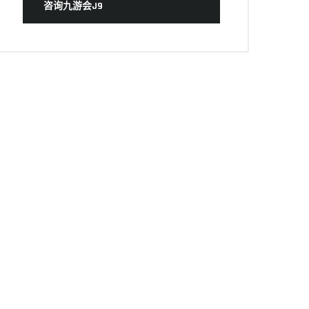
咨询九游会J9