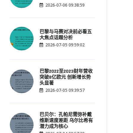
2026-07-06 09:38:59
巴黎与马赛对决前必看五
大焦点话题分析
2026-07-05 09:59:02
巴黎2022至2023财年营收
突破8亿欧元 创新增长势
头显著
2026-07-05 09:39:57
巴贝尔：孔帕尼需弥补戴
维斯速度差距 乌尔比希有
潜力成为核心