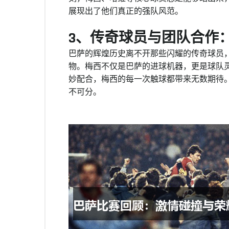
展现出了他们真正的强队风范。
3、传奇球员与团队合作
巴萨的辉煌历史离不开那些闪耀的传奇球员
物。梅西不仅是巴萨的进球机器，更是球队
妙配合，梅西的每一次触球都带来无数期待
不可分。