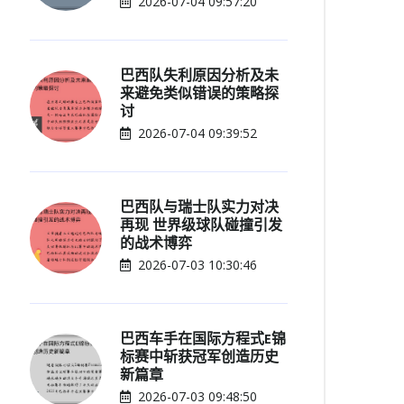
2026-07-04 09:57:20
巴西队失利原因分析及未
来避免类似错误的策略探
讨
2026-07-04 09:39:52
巴西队与瑞士队实力对决
再现 世界级球队碰撞引发
的战术博弈
2026-07-03 10:30:46
巴西车手在国际方程式E锦
标赛中斩获冠军创造历史
新篇章
2026-07-03 09:48:50