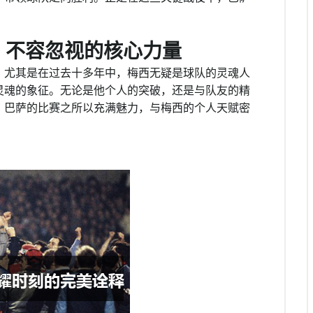
：不容忽视的核心力量
，尤其是在过去十多年中，梅西无疑是球队的灵魂人
灵魂的象征。无论是他个人的突破，还是与队友的精
。巴萨的比赛之所以充满魅力，与梅西的个人天赋密