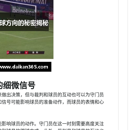
的细微信号
来做出决策，但与裁判和球员的互动也可以为守门员
和信号可能影响球员的准备动作，而球员的表情和心
能影响球员的动作。守门员在这一时刻需要高度关注