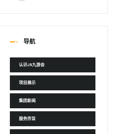
导航
认识J9九游会
项目展示
集团新闻
服务宗旨