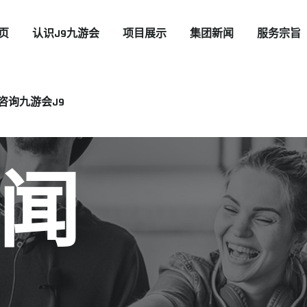
页
认识J9九游会
项目展示
集团新闻
服务宗旨
咨询九游会J9
闻