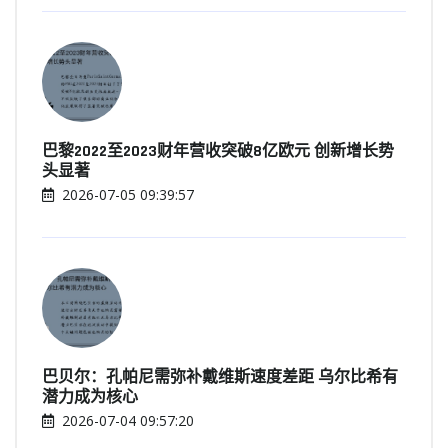
巴黎2022至2023财年营收突破8亿欧元 创新增长势
头显著
2026-07-05 09:39:57
巴贝尔：孔帕尼需弥补戴维斯速度差距 乌尔比希有
潜力成为核心
2026-07-04 09:57:20