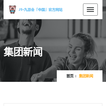
集团新闻
首页
集团新闻