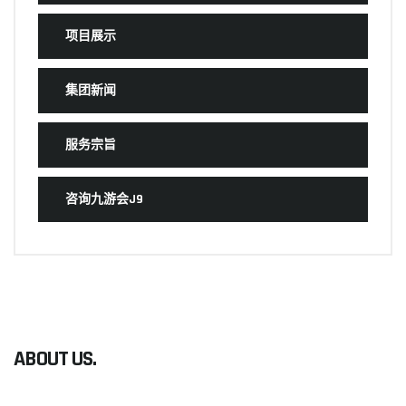
项目展示
集团新闻
服务宗旨
咨询九游会J9
ABOUT US.