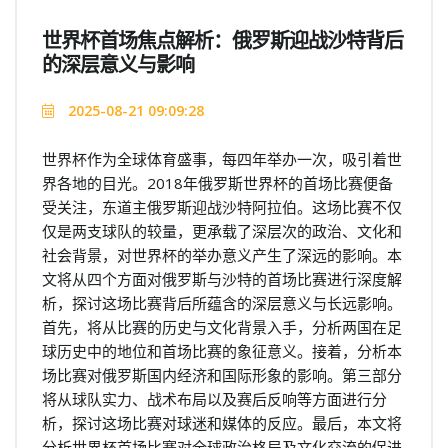
世界杯首场焦点解析：俄罗斯迎战沙特背后
的深层意义与影响
2025-08-21 09:09:28
世界杯作为全球体育盛事，每四年举办一次，吸引着世
界各地的目光。2018年俄罗斯世界杯的首场比赛便备
受关注，东道主俄罗斯迎战沙特阿拉伯。这场比赛不仅
仅是两支球队的较量，更承载了深层次的政治、文化和
社会背景，对世界杯的举办意义产生了深远的影响。本
文将从四个方面对俄罗斯与沙特的首场比赛进行深度解
析，探讨这场比赛背后所蕴含的深层意义与长远影响。
首先，将从比赛的历史与文化背景入手，分析两国在足
球历史中的地位和首场比赛的象征意义。接着，分析本
场比赛对俄罗斯国内经济和国际形象的影响。第三部分
将从球队实力、战术布局以及赛后反响等方面进行分
析，探讨这场比赛对球迷和媒体的反应。最后，本文将
分析世界杯首场比赛对全球政治格局及文化交流的促进