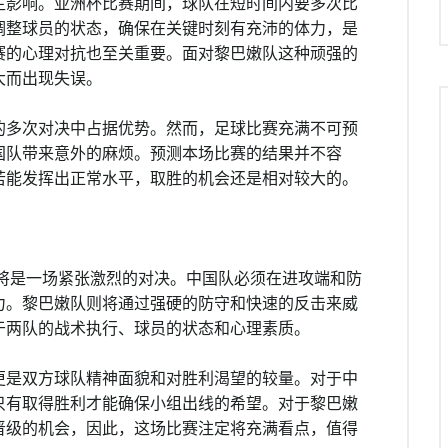
生影响。亚洲杯比赛期间，球队在短时间内要多次比
调整球员的状态，确保在关键时刻有充沛的体力，是
赛的心理对抗也至关重要。面对黎巴嫩队这种顽强的
大而出现失误。
的多次对决中占据优势。然而，足球比赛充满不可预
国队带来意外的麻烦。预测本场比赛的结果并不容
若能发挥出正常水平，取胜的机会还是相对较大的。
赛将是一场紧张激烈的对决。中国队必须在进攻端和防
力。黎巴嫩队则将通过强硬的防守和快速的反击来威
于两队的战术执行、球员的状态和心理素质。
更是双方球队精神面貌和对胜利渴望的较量。对于中
只有取得胜利才能确保小组出线的希望。对于黎巴嫩
晋级的机会，因此，这场比赛注定将充满看点，值得