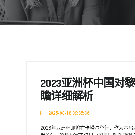
2023亚洲杯中国
瞻详细解析
2025-08-18 09:35:36
2023年亚洲杯即将在卡塔尔举行，作为本