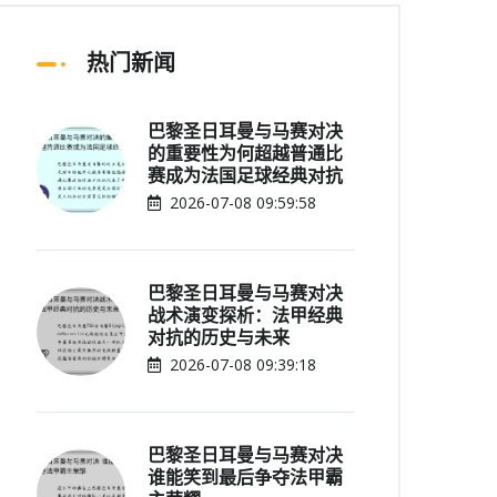
热门新闻
巴黎圣日耳曼与马赛对决
的重要性为何超越普通比
赛成为法国足球经典对抗
2026-07-08 09:59:58
巴黎圣日耳曼与马赛对决
战术演变探析：法甲经典
对抗的历史与未来
2026-07-08 09:39:18
巴黎圣日耳曼与马赛对决
谁能笑到最后争夺法甲霸