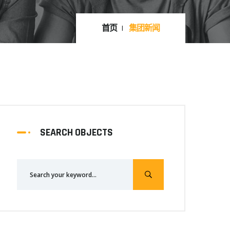
首页
集团新闻
SEARCH OBJECTS