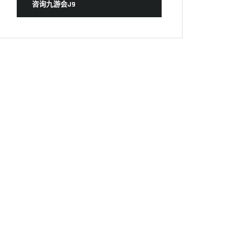
咨询九游会J9