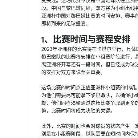
受关注。这场比赛不仅是中国足球队在亚洲
段。中国与黎巴嫩同组，双方将为小组出线名
亚洲杯中国对黎巴嫩比赛的时间安排、赛事
即将到来的足球盛宴。
1、比赛时间与赛程安排
2023年亚洲杯的比赛将在卡塔尔举行，具体时
黎巴嫩队的比赛将安排在小组赛阶段进行，具体
离亚洲杯开幕还有一段时间，但已经成为球
的安排对双方来说至关重要。
这场比赛的时间点正值亚洲杯小组赛的中期
为他们需要尽可能拿下黎巴嫩队，以确保小
觑，他们同样渴望通过这场比赛争取到更多
势，比赛时间将成为决胜的关键。
此外，比赛的时间也会对球员的状态产生一
别是在小组赛阶段，球队需要在短时间内保