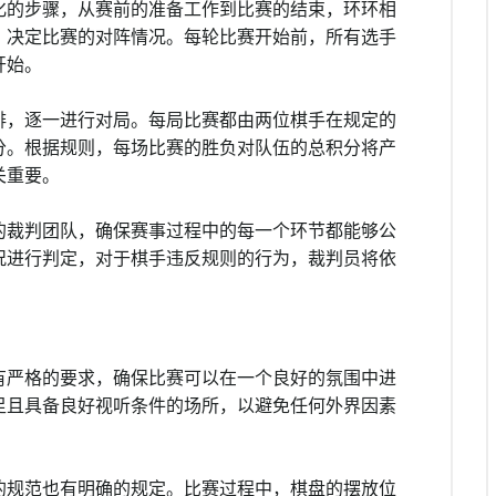
化的步骤，从赛前的准备工作到比赛的结束，环环相
，决定比赛的对阵情况。每轮比赛开始前，所有选手
开始。
排，逐一进行对局。每局比赛都由两位棋手在规定的
分。根据规则，每场比赛的胜负对队伍的总积分将产
关重要。
的裁判团队，确保赛事过程中的每一个环节都能够公
况进行判定，对于棋手违反规则的行为，裁判员将依
有严格的要求，确保比赛可以在一个良好的氛围中进
足且具备良好视听条件的场所，以避免任何外界因素
的规范也有明确的规定。比赛过程中，棋盘的摆放位