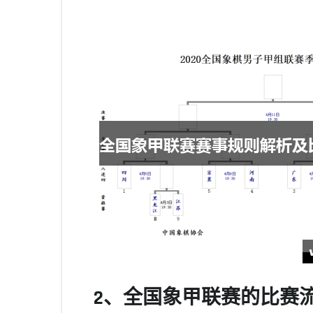
2、全国象甲联赛的比赛