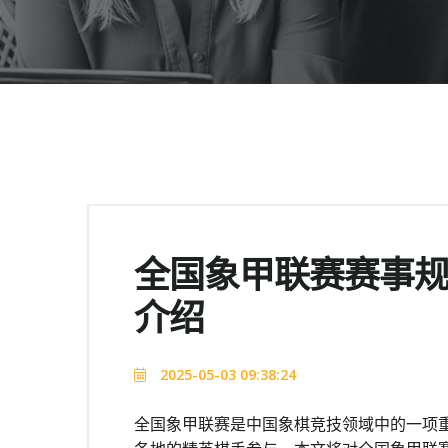
全国象甲联赛赛事
介绍
2025-05-03 09:38:24
全国象甲联赛是中国象棋竞技领域中的一项