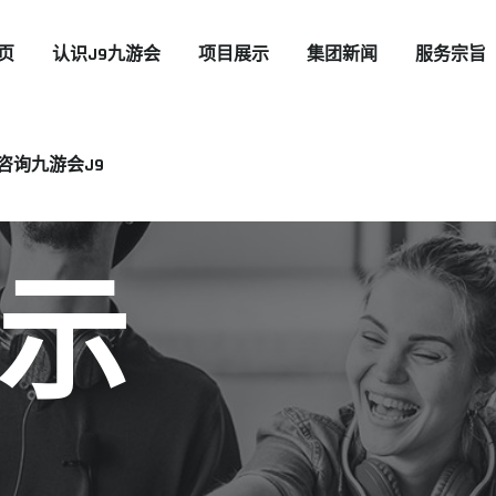
页
认识J9九游会
项目展示
集团新闻
服务宗旨
咨询九游会J9
示