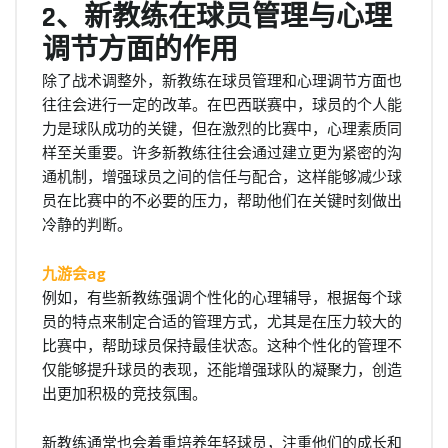
2、新教练在球员管理与心理
调节方面的作用
除了战术调整外，新教练在球员管理和心理调节方面也
往往会进行一定的改革。在巴西联赛中，球员的个人能
力是球队成功的关键，但在激烈的比赛中，心理素质同
样至关重要。许多新教练往往会通过建立更为紧密的沟
通机制，增强球员之间的信任与配合，这样能够减少球
员在比赛中的不必要的压力，帮助他们在关键时刻做出
冷静的判断。
九游会ag
例如，有些新教练强调个性化的心理辅导，根据每个球
员的特点来制定合适的管理方式，尤其是在压力较大的
比赛中，帮助球员保持最佳状态。这种个性化的管理不
仅能够提升球员的表现，还能增强球队的凝聚力，创造
出更加积极的竞技氛围。
新教练通常也会着重培养年轻球员，注重他们的成长和