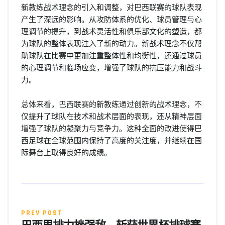
新教练战术理念的引入和调整，对巴西联赛的球队表现
产生了深远的影响。从攻防体系的优化、球员管理与心
理调节的提升，到战术灵活性和俱乐部文化的塑造，都
为球队的整体表现注入了新的动力。新战术理念不仅帮
助球队在比赛中更加注重整体性和均衡性，还通过球员
的心理调节和临场应变，增强了球队的抗压能力和战斗
力。
总体来看，巴西联赛的新教练通过创新的战术理念，不
仅提升了球队在技术和战术层面的表现，还从精神层面
增强了球队的凝聚力与竞争力。这种全面的改进使得巴
西足球在全球范围内保持了高度的关注度，并继续在国
际舞台上取得良好的成绩。
PREV POST