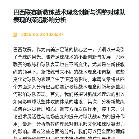
巴西联赛新教练战术理念创新与调整对球队
表现的深远影响分析
2026-06-28 10:06:37
巴西联赛，作为南美洲足球的核心之一，长期以来吸引
了全球的目光。随着足球战术的不断创新与发展，巴西
联赛的教练和球队表现也在不断变化，尤其是在新任教
练的领导下。新教练带来不同的战术理念和调整，这些
变化对球队的表现产生了深远的影响。本篇文章将从四
个方面深入分析巴西联赛新教练战术理念创新与调整如
何影响球队表现。首先，我们将探讨新战术理念的引入
如何影响球队整体攻防体系的建设；其次，分析新教练
如何在球员管理和心理调节方面发挥作用；接下来，讨
论战术灵活性与临场应变的提升对球队战斗力的提升作
用；最后，分析新教练理念对俱乐部文化和球队凝聚力
的影响。通过这些方面的分析，我们可以更全面地理解
战术创新如何在巴西联赛中推动球队的成功与进步。