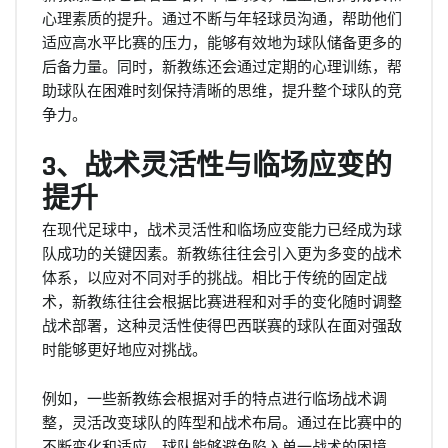
心理素质的提升。通过不断与年轻球员沟通，帮助他们
适应高水平比赛的压力，能够有效地为球队储备更多的
后备力量。同时，新教练还会通过定期的心理训练，帮
助球队在困难时刻保持清晰的思维，提升整个球队的竞
争力。
3、战术灵活性与临场应变的
提升
在现代足球中，战术灵活性和临场应变能力已经成为球
队成功的关键因素。新教练往往会引入更为多变的战术
体系，以应对不同对手的挑战。相比于传统的固定战
术，新教练往往会根据比赛进程和对手的变化随时调整
战术部署，这种灵活性使得巴西联赛的球队在面对强敌
时能够更好地应对挑战。
例如，一些新教练会根据对手的特点进行临场战术调
整，灵活改变球队的阵型和战术布局。通过在比赛中的
不断变化和适应，球队能够避免陷入单一战术的困境，