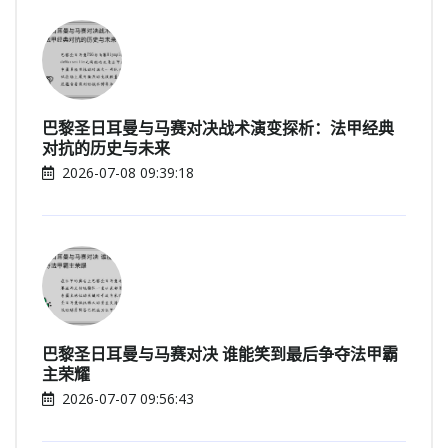
巴黎圣日耳曼与马赛对决战术演变探析：法甲经典
对抗的历史与未来
2026-07-08 09:39:18
巴黎圣日耳曼与马赛对决 谁能笑到最后争夺法甲霸
主荣耀
2026-07-07 09:56:43