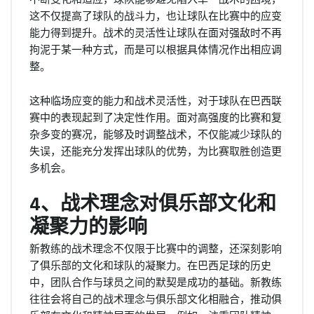
这不仅提高了球队的战斗力，也让球队在比赛中的应变
能力得到提升。战术的灵活性让球队在面对强敌时不再
拘泥于某一种方式，而是可以根据具体情况作出相应调
整。
这种临场应变的能力和战术灵活性，对于球队在巴西联
赛中的表现起到了决定性作用。面对高强度的比赛和复
杂多变的赛况，能够及时调整战术，不仅能减少球队的
失误，还能充分发挥出球队的优势，为比赛取胜创造更
多机会。
4、战术理念对俱乐部文化和
凝聚力的影响
新教练的战术理念不仅限于比赛中的调整，还深刻影响
了俱乐部的文化和球队的凝聚力。在巴西足球的历史
中，团队合作与球员之间的默契是成功的基础。新教练
往往会将自己的战术理念与俱乐部文化相融合，推动俱