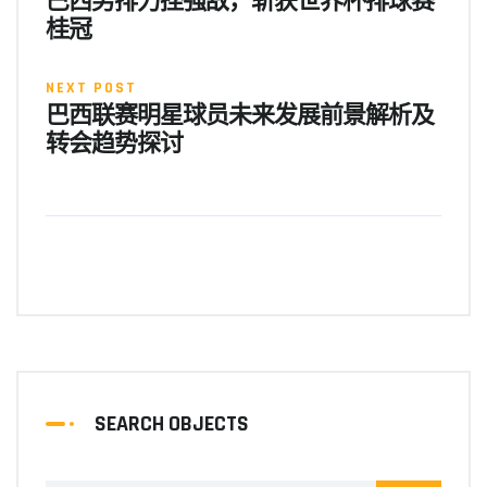
巴西男排力挫强敌，斩获世界杯排球赛
桂冠
NEXT POST
巴西联赛明星球员未来发展前景解析及
转会趋势探讨
SEARCH OBJECTS