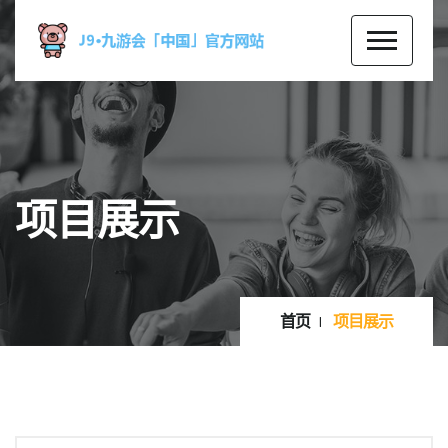
项目展示
首页
项目展示