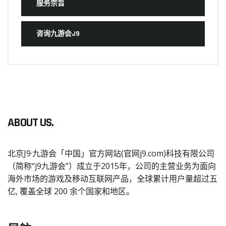
服务宗旨
咨询九游会J9
ABOUT US.
北京J9·九游会「中国」官方网站(官网j9.com)科技有限公司
（简称“j9九游会”）成立于2015年，公司的主营业务为面向
海外市场的游戏及移动互联网产品，全球累计用户量超过五
亿, 覆盖全球 200 余个国家和地区。