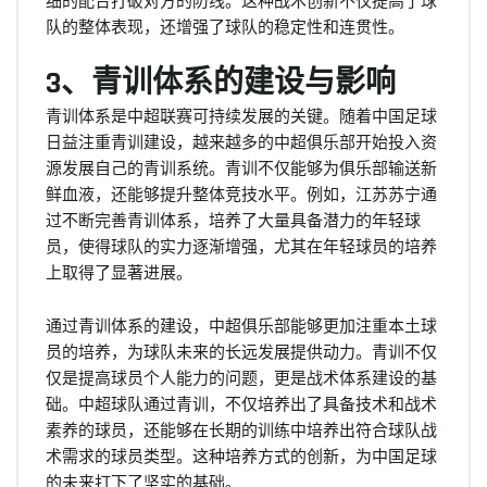
队的整体表现，还增强了球队的稳定性和连贯性。
3、青训体系的建设与影响
青训体系是中超联赛可持续发展的关键。随着中国足球
日益注重青训建设，越来越多的中超俱乐部开始投入资
源发展自己的青训系统。青训不仅能够为俱乐部输送新
鲜血液，还能够提升整体竞技水平。例如，江苏苏宁通
过不断完善青训体系，培养了大量具备潜力的年轻球
员，使得球队的实力逐渐增强，尤其在年轻球员的培养
上取得了显著进展。
通过青训体系的建设，中超俱乐部能够更加注重本土球
员的培养，为球队未来的长远发展提供动力。青训不仅
仅是提高球员个人能力的问题，更是战术体系建设的基
础。中超球队通过青训，不仅培养出了具备技术和战术
素养的球员，还能够在长期的训练中培养出符合球队战
术需求的球员类型。这种培养方式的创新，为中国足球
的未来打下了坚实的基础。