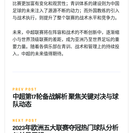
比赛更加富有变化和观赏性；青训体系的建设则为中国
足球的未来注入了源源不断的动力；而外国教练的引入
与战术执行，则提升了整个联赛的战术水平和竞争力。
未来，中超联赛将在阵容和战术的不断创新中，逐渐缩
小与世界顶级联赛的差距，成为亚洲乃至世界足坛的重
要力量。随着各俱乐部在青训、战术和管理上的持续投
入，中超的未来值得期待。
PREV POST
中超第17轮备战解析 聚焦关键对决与球
队动态
NEXT POST
2023年欧洲五大联赛夺冠热门球队分析