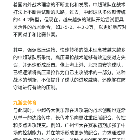
着国内外战术理念的不断变化和发展，中超球队在战术
打法上不断尝试新的思路。过去，中超球队多依赖传统
的4-4-2阵型，但现在，越来越多的球队开始尝试更具
灵活性的战术组合，如3-5-2、4-3-3等，以更好地应对
不同对手和比赛节奏。
其中，强调高压逼抢、快速转移的战术理念被越来越多
的中超球队所采纳。高压逼抢战术能够有效迫使对方失
误，并迅速形成反击。像上海上港、北京国安等球队，
已经逐渐将高压逼抢作为自己主攻战术的一部分。这种
战术的创新，不仅提升了球队的进攻威胁，还能够在防
守端进行有效的压制。
九游会体育
与此同时，中超各大俱乐部在进攻端的战术创新也逐渐
从单一的边路传中、长传冲吊向更注重细腻配合、传控
和多点进攻转变。例如，广州恒大在赛季初期加强了中
场的控制能力，并在前场形成更多的配合，力求通过精
细的配合打破对方的防线。这种战术创新不仅提高了球