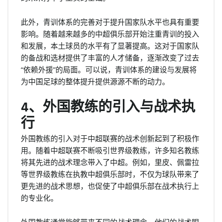
此外，青训体系的完善对于提升国家队水平也具有重要
影响。随着越来越多的中超俱乐部开始注重青训的投入
和发展，本土球员的水平有了显著提高。这对于国家队
的备战和选材提供了丰富的人才储备，逐渐改变了过去
“依赖外援”的局面。可以说，青训体系的建设与发展将
为中国足球的整体提升提供源源不断的动力。
4、外国教练的引入与战术执
行
外国教练的引入对于中超联赛的战术创新起到了积极作
用。随着中超联赛不断吸引世界级教练，许多知名教练
将其先进的战术理念带入了中超。例如，里皮、佩雷拉
等世界级教练在执教中超俱乐部时，不仅为球队带来了
更先进的战术思想，也促使了中超俱乐部在战术执行上
的专业化。
外国教练通常能够带来不同的战术理念，他们的战术眼