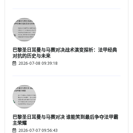
巴黎圣日耳曼与马赛对决战术演变探析：法甲经典
对抗的历史与未来
2026-07-08 09:39:18
巴黎圣日耳曼与马赛对决 谁能笑到最后争夺法甲霸
主荣耀
2026-07-07 09:56:43