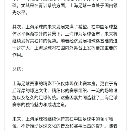
础，尤其是在青训系统方面，上海足球一直处于国内领
先水平。
其次，上海足球的未来发展充满了希望。在中国足球整
体水平逐渐提升的背景下，上海作为足球强市，未来将
继续发挥其独特的优势。随着经济发展和球迷基础的进
一步扩大，上海足球将在国内外舞台上发挥更加重要的
作用。
总结：
上海足球赛事的精彩不仅仅体现在比赛本身，更在于背
后深厚的球迷文化、精细化的赛事组织、一流的场地设
施以及悠久的足球传统。这些因素共同造就了上海足球
赛事的独特魅力和成功之道。
未来，上海足球将继续保持其在中国足球中的领军地
位，不断推动足球文化的普及和赛事质量的提升。随着