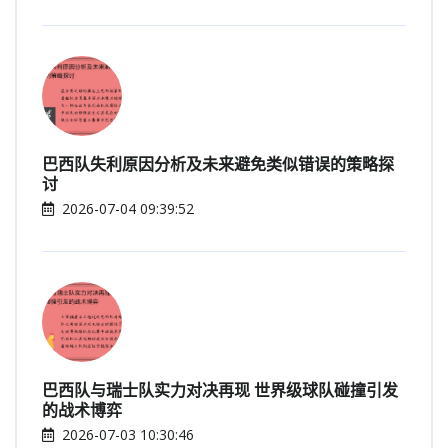
巴西队失利原因分析及未来避免类似错误的策略探
讨
2026-07-04 09:39:52
巴西队与瑞士队实力对决再现 世界级球队碰撞引发
的战术博弈
2026-07-03 10:30:46