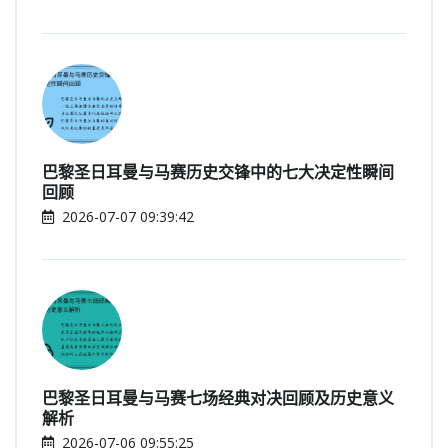
巴黎圣日耳曼与马赛历史交锋中的七大决定性瞬间
回顾
2026-07-07 09:39:42
巴黎圣日耳曼与马赛七场经典对决回顾及历史意义
解析
2026-07-06 09:55:25