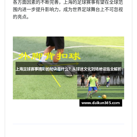
各方面因素的不断完善，上海的足球赛事有望在全球范
围内进一步提升影响力，成为世界足球舞台上不可忽视
的亮点。