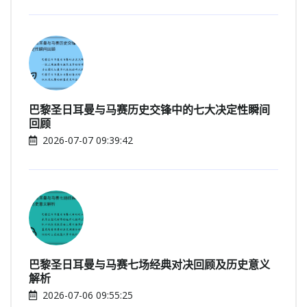
巴黎圣日耳曼与马赛历史交锋中的七大决定性瞬间
回顾
2026-07-07 09:39:42
巴黎圣日耳曼与马赛七场经典对决回顾及历史意义
解析
2026-07-06 09:55:25