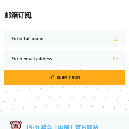
邮箱订阅.
SUBMIT NOW