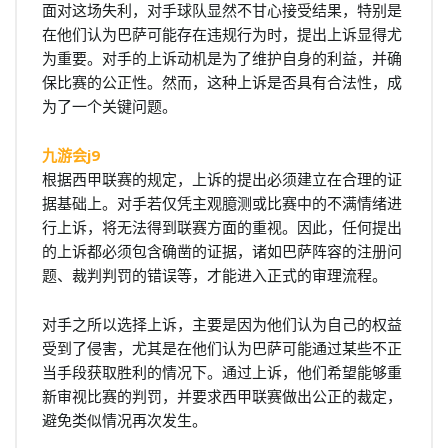
面对这场失利，对手球队显然不甘心接受结果，特别是
在他们认为巴萨可能存在违规行为时，提出上诉显得尤
为重要。对手的上诉动机是为了维护自身的利益，并确
保比赛的公正性。然而，这种上诉是否具有合法性，成
为了一个关键问题。
九游会j9
根据西甲联赛的规定，上诉的提出必须建立在合理的证
据基础上。对手若仅凭主观臆测或比赛中的不满情绪进
行上诉，将无法得到联赛方面的重视。因此，任何提出
的上诉都必须包含确凿的证据，诸如巴萨阵容的注册问
题、裁判判罚的错误等，才能进入正式的审理流程。
对手之所以选择上诉，主要是因为他们认为自己的权益
受到了侵害，尤其是在他们认为巴萨可能通过某些不正
当手段获取胜利的情况下。通过上诉，他们希望能够重
新审视比赛的判罚，并要求西甲联赛做出公正的裁定，
避免类似情况再次发生。