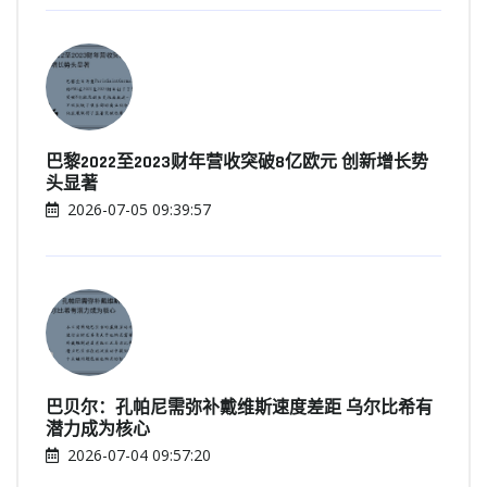
巴黎2022至2023财年营收突破8亿欧元 创新增长势
头显著
2026-07-05 09:39:57
巴贝尔：孔帕尼需弥补戴维斯速度差距 乌尔比希有
潜力成为核心
2026-07-04 09:57:20