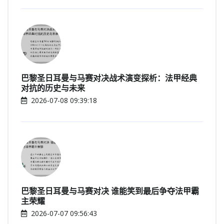
巴黎圣日耳曼与马赛对决战术演变探析：法甲经典
对抗的历史与未来
2026-07-08 09:39:18
巴黎圣日耳曼与马赛对决 谁能笑到最后争夺法甲霸
主荣耀
2026-07-07 09:56:43