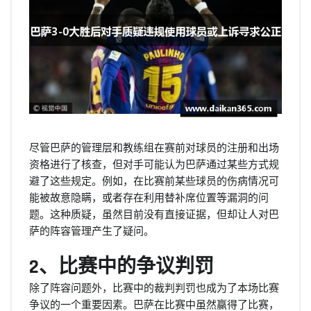
尽管巴萨的管理层和教练组在赛前对球员的注册和出场
资格进行了核查，但对手可能认为巴萨通过某些方式规
避了这些规定。例如，在比赛前某些球员的伤病情况可
能被故意隐瞒，或者存在利用替补席位置等漏洞的问
题。这种质疑，虽然目前没有直接证据，但却让人对巴
萨的阵容管理产生了疑问。
2、比赛中的争议判罚
除了阵容问题外，比赛中的裁判判罚也成为了本场比赛
争议的一个重要因素。巴萨在比赛中虽然赢得了比赛，