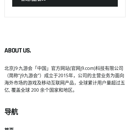
ABOUT US.
北京J9·九游会「中国」官方网站(官网j9.com)科技有限公司
（简称“j9九游会”）成立于2015年，公司的主营业务为面向
海外市场的游戏及移动互联网产品，全球累计用户量超过五
亿, 覆盖全球 200 余个国家和地区。
导航