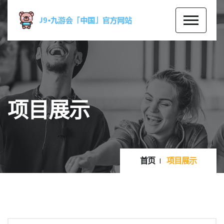
项目展示
首页
项目展示