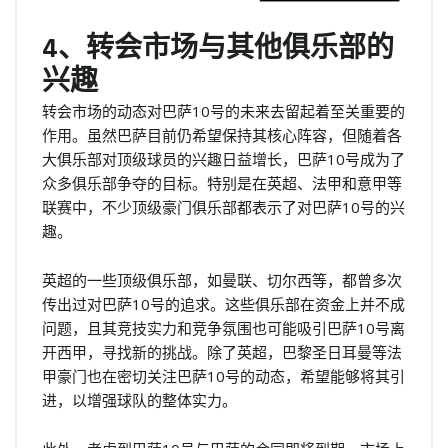
4、转会市场与其他俱乐部的
兴趣
转会市场的动态对巴萨10号的未来去留起着至关重要的
作用。虽然巴萨目前仍希望保持其核心阵容，但随着各
大俱乐部对顶级球员的兴趣日益增长，巴萨10号成为了
众多俱乐部争夺的目标。特别是在英超、法甲和意甲等
联赛中，不少顶级豪门俱乐部都表示了对巴萨10号的兴
趣。
英超的一些顶级俱乐部，如曼联、切尔西等，都曾多次
传出过对巴萨10号的追求。这些俱乐部在资金上并不成
问题，且其竞技实力和竞争氛围也可能吸引巴萨10号离
开西甲，寻找新的挑战。除了英超，巴黎圣日耳曼等法
甲豪门也在密切关注巴萨10号的动态，希望能够将其引
进，以增强球队的整体实力。