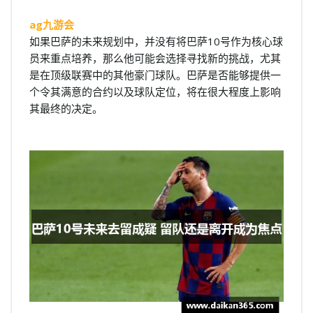
ag九游会
如果巴萨的未来规划中，并没有将巴萨10号作为核心球
员来重点培养，那么他可能会选择寻找新的挑战，尤其
是在顶级联赛中的其他豪门球队。巴萨是否能够提供一
个令其满意的合约以及球队定位，将在很大程度上影响
其最终的决定。