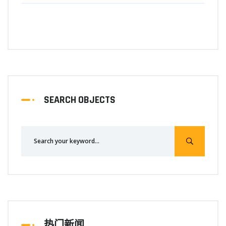
SEARCH OBJECTS
热门新闻