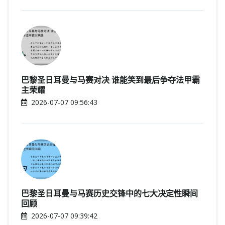
巴黎圣日耳曼与马赛对决 谁能笑到最后争夺法甲霸
主荣耀
2026-07-07 09:56:43
巴黎圣日耳曼与马赛历史交锋中的七大决定性瞬间
回顾
2026-07-07 09:39:42