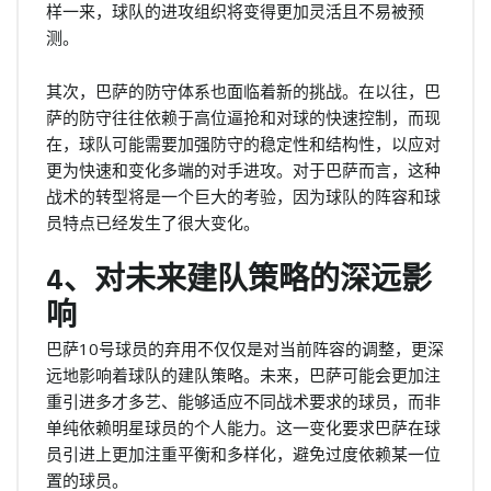
样一来，球队的进攻组织将变得更加灵活且不易被预
测。
其次，巴萨的防守体系也面临着新的挑战。在以往，巴
萨的防守往往依赖于高位逼抢和对球的快速控制，而现
在，球队可能需要加强防守的稳定性和结构性，以应对
更为快速和变化多端的对手进攻。对于巴萨而言，这种
战术的转型将是一个巨大的考验，因为球队的阵容和球
员特点已经发生了很大变化。
4、对未来建队策略的深远影
响
巴萨10号球员的弃用不仅仅是对当前阵容的调整，更深
远地影响着球队的建队策略。未来，巴萨可能会更加注
重引进多才多艺、能够适应不同战术要求的球员，而非
单纯依赖明星球员的个人能力。这一变化要求巴萨在球
员引进上更加注重平衡和多样化，避免过度依赖某一位
置的球员。