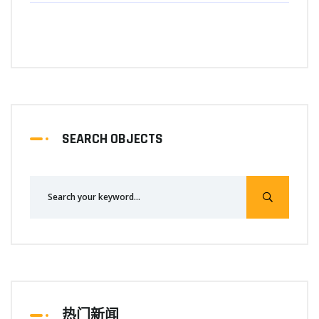
SEARCH OBJECTS
热门新闻