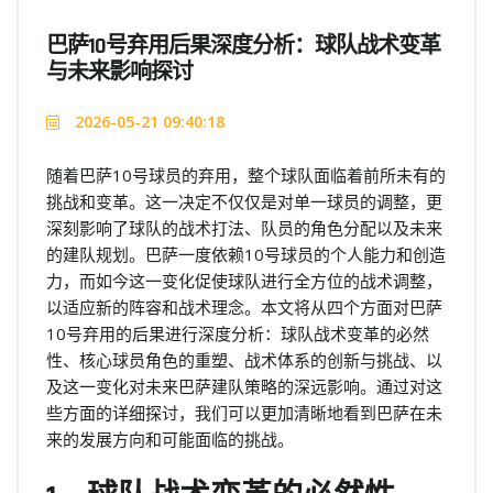
巴萨10号弃用后果深度分析：球队战术变革
与未来影响探讨
2026-05-21 09:40:18
随着巴萨10号球员的弃用，整个球队面临着前所未有的
挑战和变革。这一决定不仅仅是对单一球员的调整，更
深刻影响了球队的战术打法、队员的角色分配以及未来
的建队规划。巴萨一度依赖10号球员的个人能力和创造
力，而如今这一变化促使球队进行全方位的战术调整，
以适应新的阵容和战术理念。本文将从四个方面对巴萨
10号弃用的后果进行深度分析：球队战术变革的必然
性、核心球员角色的重塑、战术体系的创新与挑战、以
及这一变化对未来巴萨建队策略的深远影响。通过对这
些方面的详细探讨，我们可以更加清晰地看到巴萨在未
来的发展方向和可能面临的挑战。