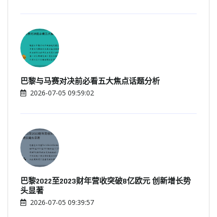
巴黎与马赛对决前必看五大焦点话题分析
2026-07-05 09:59:02
巴黎2022至2023财年营收突破8亿欧元 创新增长势
头显著
2026-07-05 09:39:57