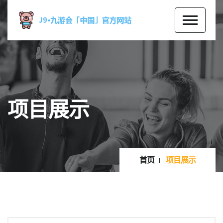
项目展示
首页
项目展示