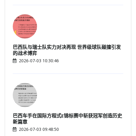
巴西队与瑞士队实力对决再现 世界级球队碰撞引发
的战术博弈
2026-07-03 10:30:46
巴西车手在国际方程式E锦标赛中斩获冠军创造历史
新篇章
2026-07-03 09:48:50