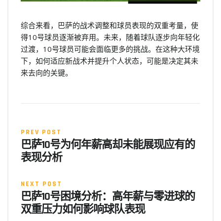
综合来看，巴萨的战术调整和球员表现的双重考量，使
得10号球员逐渐被弃用。未来，随着球队逐步向年轻化
过渡，10号球员可能会面临更多的挑战。在这种大环境
下，如何适应新战术并提升个人状态，可能是决定其未
来去向的关键。
PREV POST
巴萨10号为何年薪高却未能展现应有的
表现分析
NEXT POST
巴萨10号困境分析：高年薪与零进球的
双重压力如何影响球队表现