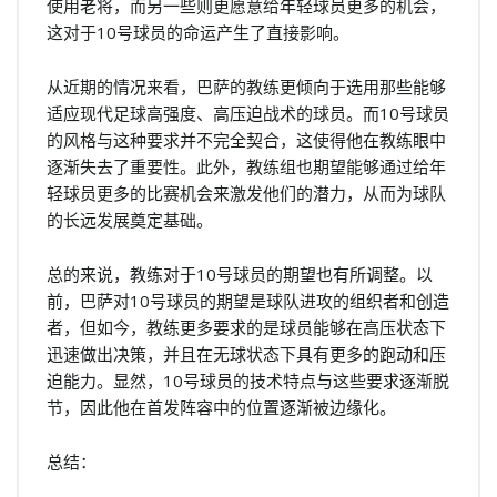
使用老将，而另一些则更愿意给年轻球员更多的机会，
这对于10号球员的命运产生了直接影响。
从近期的情况来看，巴萨的教练更倾向于选用那些能够
适应现代足球高强度、高压迫战术的球员。而10号球员
的风格与这种要求并不完全契合，这使得他在教练眼中
逐渐失去了重要性。此外，教练组也期望能够通过给年
轻球员更多的比赛机会来激发他们的潜力，从而为球队
的长远发展奠定基础。
总的来说，教练对于10号球员的期望也有所调整。以
前，巴萨对10号球员的期望是球队进攻的组织者和创造
者，但如今，教练更多要求的是球员能够在高压状态下
迅速做出决策，并且在无球状态下具有更多的跑动和压
迫能力。显然，10号球员的技术特点与这些要求逐渐脱
节，因此他在首发阵容中的位置逐渐被边缘化。
总结：