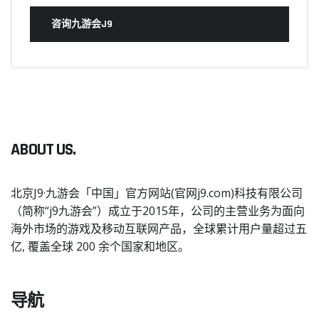
咨询九游会J9
ABOUT US.
北京J9·九游会「中国」官方网站(官网j9.com)科技有限公司
（简称“j9九游会”）成立于2015年，公司的主营业务为面向
海外市场的游戏及移动互联网产品，全球累计用户量超过五
亿, 覆盖全球 200 余个国家和地区。
导航