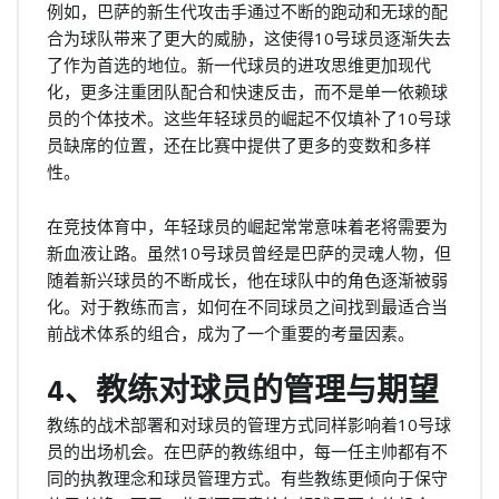
例如，巴萨的新生代攻击手通过不断的跑动和无球的配
合为球队带来了更大的威胁，这使得10号球员逐渐失去
了作为首选的地位。新一代球员的进攻思维更加现代
化，更多注重团队配合和快速反击，而不是单一依赖球
员的个体技术。这些年轻球员的崛起不仅填补了10号球
员缺席的位置，还在比赛中提供了更多的变数和多样
性。
在竞技体育中，年轻球员的崛起常常意味着老将需要为
新血液让路。虽然10号球员曾经是巴萨的灵魂人物，但
随着新兴球员的不断成长，他在球队中的角色逐渐被弱
化。对于教练而言，如何在不同球员之间找到最适合当
前战术体系的组合，成为了一个重要的考量因素。
4、教练对球员的管理与期望
教练的战术部署和对球员的管理方式同样影响着10号球
员的出场机会。在巴萨的教练组中，每一任主帅都有不
同的执教理念和球员管理方式。有些教练更倾向于保守