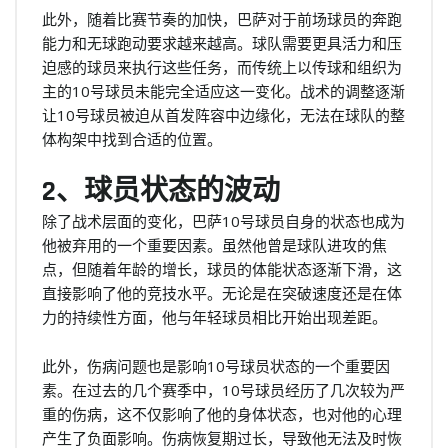
此外，随着比赛节奏的加快，巴萨对于前场球员的奔跑
能力和无球跑动要求越来越高。球队需要更具活力和压
迫感的球员来执行这些任务，而传统上以传球和组织为
主的10号球员未能完全适应这一变化。战术的调整逐渐
让10号球员被迫从首发阵容中边缘化，无法在球队的整
体构架中找到合适的位置。
2、球员状态的波动
除了战术层面的变化，巴萨10号球员自身的状态也成为
他被弃用的一个重要因素。虽然他曾是球队进攻的焦
点，但随着年龄的增长，球员的体能状态逐渐下滑，这
直接影响了他的竞技水平。无论是在突破速度还是在体
力的持续性方面，他与年轻球员相比开始出现差距。
此外，伤病问题也是影响10号球员状态的一个重要因
素。在过去的几个赛季中，10号球员经历了几次较为严
重的伤病，这不仅影响了他的身体状态，也对他的心理
产生了负面影响。伤病恢复期过长，导致他无法及时恢