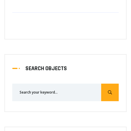
SEARCH OBJECTS