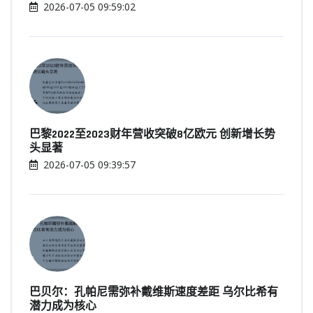
2026-07-05 09:59:02
巴黎2022至2023财年营收突破8亿欧元 创新增长势
头显著
2026-07-05 09:39:57
巴贝尔：孔帕尼需弥补戴维斯速度差距 乌尔比希有
潜力成为核心