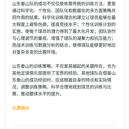
山东泰山队的成功不仅仅是依靠传统的训练方法，更是
通过科学化、个性化、团队化和数据化的多方面策略共
同作用的结果。科学化训练理念的建立让球员能够在最
大程度上避免伤病，提高竞技水平；个性化训练计划的
实施，使每个球员的潜力得到了最大化开发；团队协作
与心理调节的重视，增强了球队的凝聚力和抗压能力；
而战术训练与数据分析的结合，使得球队能够更好地应
对复杂多变的比赛环境。
山东泰山的训练策略，不仅是其崛起的关键所在，也为
其他足球俱乐部提供了宝贵的经验。其他球队在借鉴山
东泰山的成功经验时，应该根据自身的特点和实际情
况，调整训练策略，科学合理地规划球员的训练与比
赛，推动整体水平的提升。
九游会j9