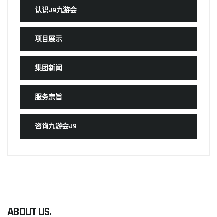
认识J9九游会
项目展示
集团新闻
服务宗旨
咨询九游会J9
ABOUT US.