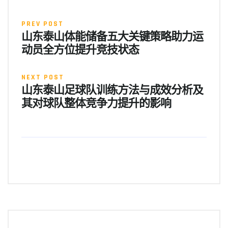
PREV POST
山东泰山体能储备五大关键策略助力运
动员全方位提升竞技状态
NEXT POST
山东泰山足球队训练方法与成效分析及
其对球队整体竞争力提升的影响