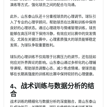
演练等方式，强化球员之间的配合与沟通。
此外，山东泰山队还十分重视球员的心理调节。球队引
入了专业的心理学顾问，帮助球员在比赛和训练中保持
良好的心理状态。通过心理疏导与情绪管理训练，球员
能够在高压环境下保持冷静，有效应对比赛中的突发情
况。尤其在关键比赛中，心理素质强大的球员能够稳定
发挥，为球队争取重要胜利。
球队的心理训练不仅局限于比赛压力的调节，还包括如
何应对外界舆论的影响。山东泰山通过多样化的心理辅
导课程，帮助球员调整心态，减少焦虑情绪，使球员能
够在长期高强度的训练和比赛中保持较好的心理健康。
4、战术训练与数据分析的结
合
战术训练的精细化与数据分析的深度融合，是山东泰山
队成功的又一关键因素。球队在传统的战术训练基础