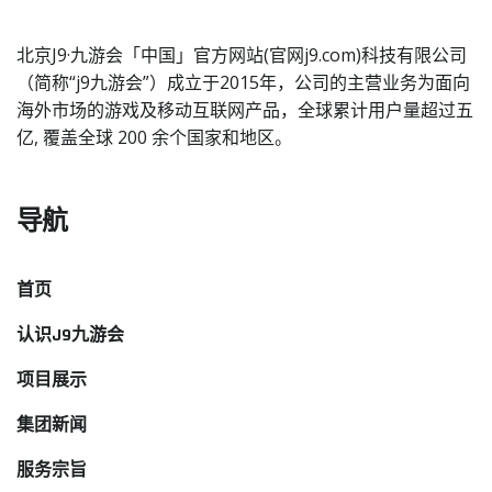
北京J9·九游会「中国」官方网站(官网j9.com)科技有限公司
（简称“j9九游会”）成立于2015年，公司的主营业务为面向
海外市场的游戏及移动互联网产品，全球累计用户量超过五
亿, 覆盖全球 200 余个国家和地区。
导航
首页
认识J9九游会
项目展示
集团新闻
服务宗旨