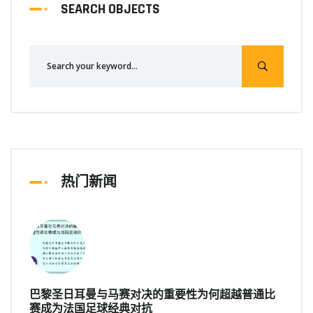
SEARCH OBJECTS
热门新闻
巴黎圣日耳曼与马赛对决的重要性为何超越普通比
赛成为法国足球经典对抗