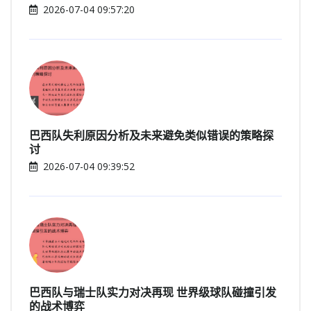
2026-07-04 09:57:20
巴西队失利原因分析及未来避免类似错误的策略探
讨
2026-07-04 09:39:52
巴西队与瑞士队实力对决再现 世界级球队碰撞引发
的战术博弈