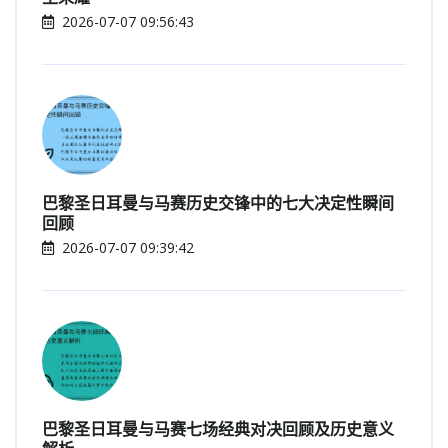
2026-07-07 09:56:43
巴黎圣日耳曼与马赛历史交锋中的七大决定性瞬间
回顾
2026-07-07 09:39:42
巴黎圣日耳曼与马赛七场经典对决回顾及历史意义