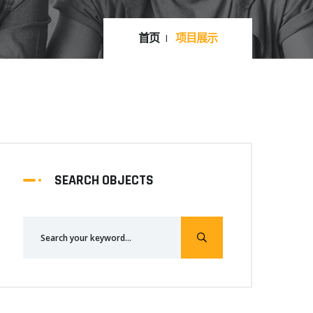
首页
项目展示
SEARCH OBJECTS