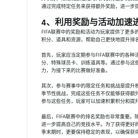
通过完成特定任务来获得额外奖励，进一步
4、利用奖励与活动加速
FIFA联赛中的奖励和活动为玩家提供了更
积分、道具和资源，帮助自己更快地提升排
首先，玩家应当定期参与FIFA联赛中的各
分、特殊球员卡、训练道具等。通过参与这
力，为接下来的比赛做好准备。
其次，参与赛事中的限定任务和挑战是提升积
季节性挑战，完成这些任务不仅能够获得额
参与这些任务，玩家可以加速积累积分和提
最后，FIFA联赛中的排名奖励也非常重要
进一步提高自己的竞技水平。为了获得更好
季末期时，更要保持稳定的表现，以确保获