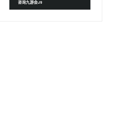
咨询九游会J9