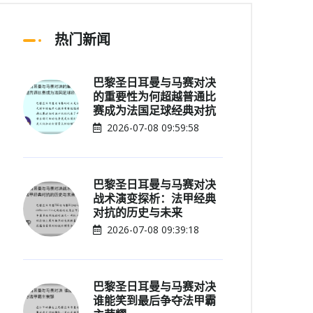
热门新闻
巴黎圣日耳曼与马赛对决
的重要性为何超越普通比
赛成为法国足球经典对抗
2026-07-08 09:59:58
巴黎圣日耳曼与马赛对决
战术演变探析：法甲经典
对抗的历史与未来
2026-07-08 09:39:18
巴黎圣日耳曼与马赛对决
谁能笑到最后争夺法甲霸