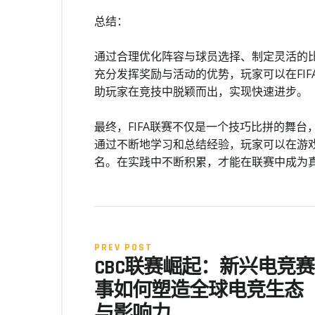
总结：
通过合理优化阵容与球员选择、制定灵活的
充分发挥奖励与活动的优势，玩家可以在FI
助玩家在竞技中脱颖而出，实现快速进步。
最终，FIFA联赛不仅是一个技巧比拼的舞
通过不断地学习和总结经验，玩家可以在游
名。在实践中不断积累，才能在联赛中成为
PREV POST
CBC联赛崛起：新兴电竞赛
事如何塑造全球电竞生态
与影响力