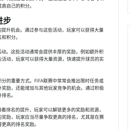
提高自己的积分。
进步
多的提升机会。通过参与这些活动，玩家可以获得大量
名和积分。
种活动。这些活动通常会提供丰厚的奖励，例如额外积
些活动，玩家可以获得大量资源，快速提升球员的实
分的重要方式。FIFA联赛中常常会推出限时任务或
外奖励，还能增加与其他玩家竞争的机会。通过积极
升排名。
。随着排名的提升，玩家可以解锁更多的奖励和资源，
的奖励，玩家应当尽量争取更高的排名，尤其是在赛
得更高的排名奖励。