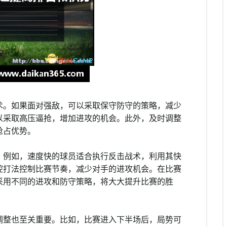
术。如果面对强敌，可以采取保守防守的策略，减少
以采取高压逼抢，增加进攻的机会。此外，及时调整
抢占优势。
。例如，速度快的球员适合执行反击战术，利用其快
控打法控制比赛节奏，减少对手的进攻机会。在比赛
采用不同的进攻和防守策略，将大大提升比赛的胜
调整也至关重要。比如，比赛进入下半场后，局势可