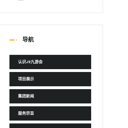
导航
认识J9九游会
项目展示
集团新闻
服务宗旨