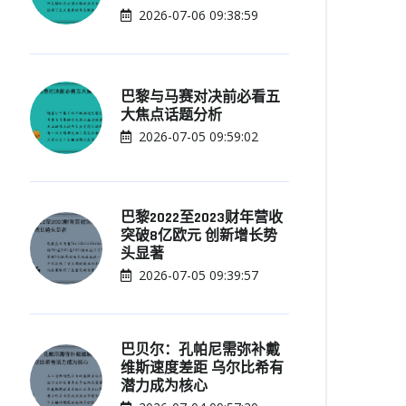
2026-07-06 09:38:59
巴黎与马赛对决前必看五
大焦点话题分析
2026-07-05 09:59:02
巴黎2022至2023财年营收
突破8亿欧元 创新增长势
头显著
2026-07-05 09:39:57
巴贝尔：孔帕尼需弥补戴
维斯速度差距 乌尔比希有
潜力成为核心