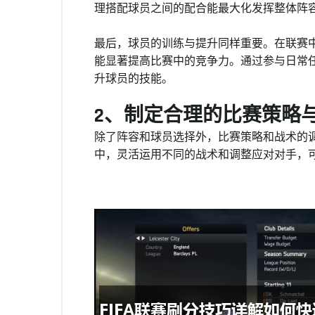
理搭配球员之间的配合能最大化发挥整体阵
最后，球员的训练与提升同样重要。在联赛
能显著提高比赛中的竞争力。通过参与日常
升球员的技能。
2、制定合理的比赛策略
除了阵容和球员选择外，比赛策略和战术的调
中，灵活运用不同的战术和调整应对对手，