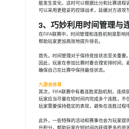
能发生变化，这时可以根据比分和比赛进程
可以采用更稳妥的控球战术，延缓对方进攻
3、巧妙利用时间管理与
在FIFA联赛中，时间管理和连胜机制是影
帮助玩家更加高效地提升排名。
首先，时间管理对于保持竞技状态至关重要
因此，玩家在参加比赛时要合理安排时间，
确保自己在比赛中保持最佳状态。
九游会体育
其次，FIFA联赛中有着连胜奖励机制，连
玩家应当尽量在短时间内完成多个连胜，不
玩家需要保持稳定的表现，避免在连胜过程
此外，一些特殊的活动和赛事也会为玩家提
升积分，帮助玩家在短时间内获得更多的资