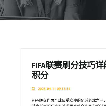
FIFA联赛刷分技巧
积分
2025-04-11 09:13:51
FIFA联赛作为全球最受欢迎的足球游戏之