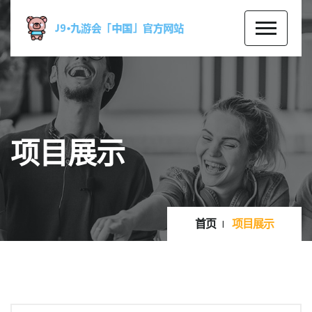
项目展示
首页
项目展示