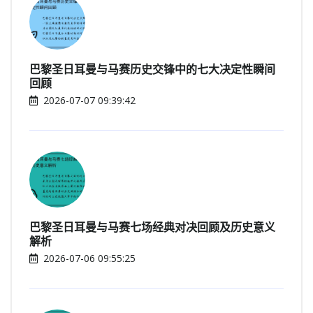
巴黎圣日耳曼与马赛历史交锋中的七大决定性瞬间
回顾
2026-07-07 09:39:42
巴黎圣日耳曼与马赛七场经典对决回顾及历史意义
解析
2026-07-06 09:55:25