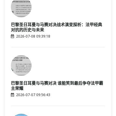
巴黎圣日耳曼与马赛对决战术演变探析：法甲经典
对抗的历史与未来
2026-07-08 09:39:18
巴黎圣日耳曼与马赛对决 谁能笑到最后争夺法甲霸
主荣耀
2026-07-07 09:56:43