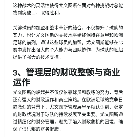
这种战术的灵活性使得尤文图斯在面对各种挑战时总能
找到突破口，取得胜利。
关键球员的加盟和战术革新的结合，不仅提升了球队的
实力，也让尤文图斯的竞技水平始终保持在意甲和欧洲
足球的前列。通过这些球员的加盟，尤文图斯能够在比
赛中发挥出强大的个人能力与团队协作，为球队的崛起
提供了强大的技术支撑。
3、管理层的财政整顿与商业
运作
尤文图斯的崛起并不仅仅依靠球员和教练的努力，背后
还有强大的财政运作和商业策略。在欧洲足球的竞争日
趋激烈的背景下，尤文图斯管理层早早就认识到，稳定
的财政状况对于球队的持续发展至关重要。尤文图斯通
过精细化的财务管理，避免了陷入财政危机的困境，确
保了俱乐部的财务健康。