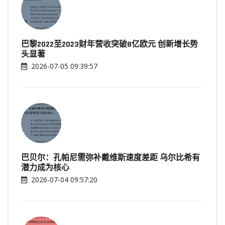
巴黎2022至2023财年营收突破8亿欧元 创新增长势
头显著
2026-07-05 09:39:57
巴贝尔：孔帕尼需弥补戴维斯速度差距 乌尔比希有
潜力成为核心
2026-07-04 09:57:20