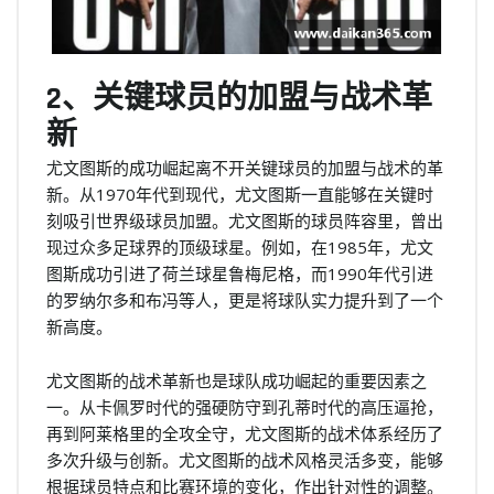
2、关键球员的加盟与战术革
新
尤文图斯的成功崛起离不开关键球员的加盟与战术的革
新。从1970年代到现代，尤文图斯一直能够在关键时
刻吸引世界级球员加盟。尤文图斯的球员阵容里，曾出
现过众多足球界的顶级球星。例如，在1985年，尤文
图斯成功引进了荷兰球星鲁梅尼格，而1990年代引进
的罗纳尔多和布冯等人，更是将球队实力提升到了一个
新高度。
尤文图斯的战术革新也是球队成功崛起的重要因素之
一。从卡佩罗时代的强硬防守到孔蒂时代的高压逼抢，
再到阿莱格里的全攻全守，尤文图斯的战术体系经历了
多次升级与创新。尤文图斯的战术风格灵活多变，能够
根据球员特点和比赛环境的变化，作出针对性的调整。