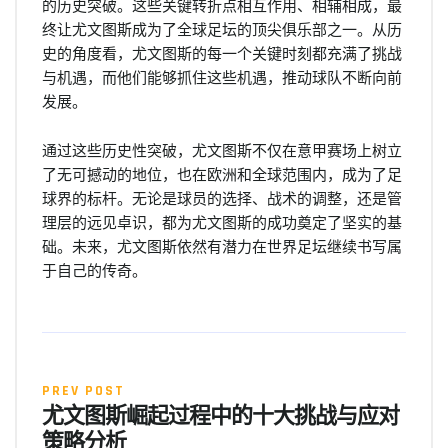
的历史突破。这些关键转折点相互作用、相辅相成，最
终让尤文图斯成为了全球足坛的顶尖俱乐部之一。从历
史的角度看，尤文图斯的每一个关键时刻都充满了挑战
与机遇，而他们能够抓住这些机遇，推动球队不断向前
发展。
通过这些历史性突破，尤文图斯不仅在意甲赛场上树立
了无可撼动的地位，也在欧洲和全球范围内，成为了足
球界的标杆。无论是球员的选择、战术的调整，还是管
理层的远见卓识，都为尤文图斯的成功奠定了坚实的基
础。未来，尤文图斯依然有潜力在世界足坛继续书写属
于自己的传奇。
PREV POST
尤文图斯崛起过程中的十大挑战与应对
策略分析