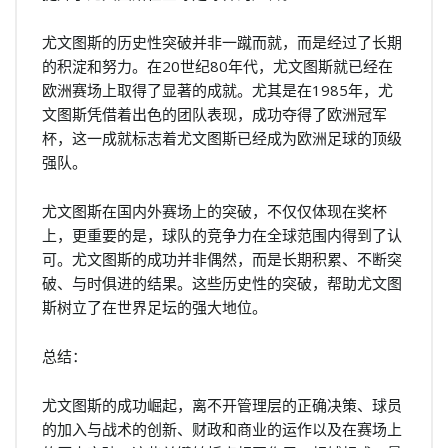
尤文图斯的历史性突破并非一蹴而就，而是经过了长期
的积淀和努力。在20世纪80年代，尤文图斯就已经在
欧洲赛场上取得了显著的成就。尤其是在1985年，尤
文图斯凭借着出色的团队表现，成功夺得了欧洲冠军
杯，这一成就标志着尤文图斯已经成为欧洲足球的顶级
强队。
尤文图斯在国内外赛场上的突破，不仅仅体现在奖杯
上，更重要的是，球队的竞争力在全球范围内得到了认
可。尤文图斯的成功并非偶然，而是长期积累、不断突
破、与时俱进的结果。这些历史性的突破，帮助尤文图
斯树立了在世界足坛的强大地位。
总结：
尤文图斯的成功崛起，离不开管理层的正确决策、球员
的加入与战术的创新、财政和商业的运作以及在赛场上