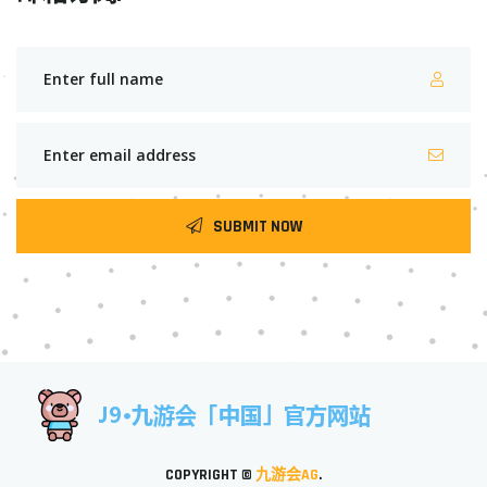
SUBMIT NOW
COPYRIGHT ©
九游会AG
.