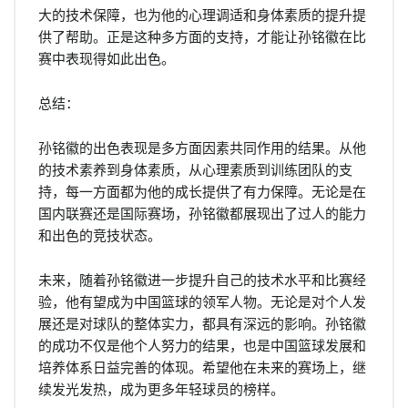
大的技术保障，也为他的心理调适和身体素质的提升提
供了帮助。正是这种多方面的支持，才能让孙铭徽在比
赛中表现得如此出色。
总结：
孙铭徽的出色表现是多方面因素共同作用的结果。从他
的技术素养到身体素质，从心理素质到训练团队的支
持，每一方面都为他的成长提供了有力保障。无论是在
国内联赛还是国际赛场，孙铭徽都展现出了过人的能力
和出色的竞技状态。
未来，随着孙铭徽进一步提升自己的技术水平和比赛经
验，他有望成为中国篮球的领军人物。无论是对个人发
展还是对球队的整体实力，都具有深远的影响。孙铭徽
的成功不仅是他个人努力的结果，也是中国篮球发展和
培养体系日益完善的体现。希望他在未来的赛场上，继
续发光发热，成为更多年轻球员的榜样。