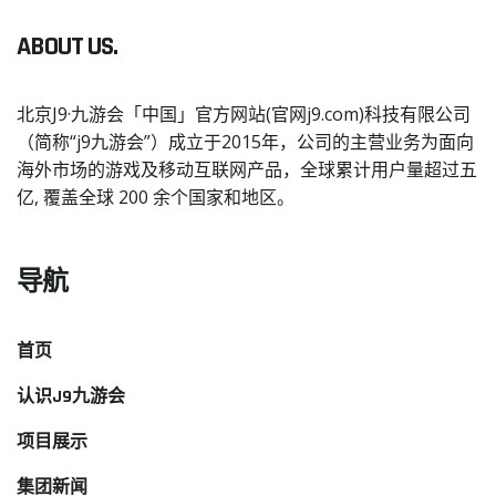
ABOUT US.
北京J9·九游会「中国」官方网站(官网j9.com)科技有限公司
（简称“j9九游会”）成立于2015年，公司的主营业务为面向
海外市场的游戏及移动互联网产品，全球累计用户量超过五
亿, 覆盖全球 200 余个国家和地区。
导航
首页
认识J9九游会
项目展示
集团新闻