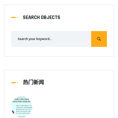
SEARCH OBJECTS
热门新闻