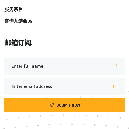
服务宗旨
咨询九游会J9
邮箱订阅.
SUBMIT NOW