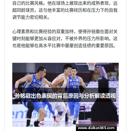
自己的比赛风格。他在球场上展现出来的成熟表现，远
超同龄球员，这与他丰富的比赛经历和在压力下的自我
调节能力密切相关。
心理素质和比赛经验的双重加持，使得孙铭徽在面对关
键时刻能够更加从容应对，不被外界的压力所影响。这
也是他能够在高水平比赛中屡屡创造佳绩的重要原因。