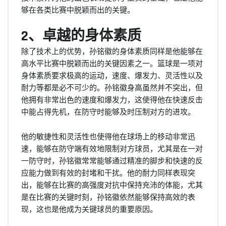
够在各类比赛中脱颖而出的关键。
2、卓越的身体素质
除了技术上的优势，孙铭徽的身体素质同样是他能够在
高水平比赛中脱颖而出的关键因素之一。篮球是一项对
身体素质要求极高的运动，速度、爆发力、灵活性以及
耐力等都是必不可少的。孙铭徽身高虽然并不突出，但
他拥有非常出色的速度和爆发力，这使得他在快速反击
中能占得先机，在防守时能够及时压制对方的进攻。
他的敏捷性和灵活性也使得他在球场上的移动非常迅
速，能够在防守端有效地限制对方球员，尤其是在一对
一防守时，孙铭徽常常能够通过精准的脚步和快速的反
应能力做到有效的封堵和干扰。他的耐力同样表现突
出，能够在比赛的高强度对抗中保持充沛的体能，尤其
是在比赛的关键时刻，孙铭徽依然能够保持高效的表
现，这也是他成为关键球员的重要原因。