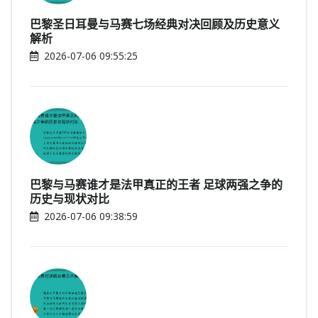
巴黎圣日耳曼与马赛七场经典对决回顾及历史意义
解析
2026-07-06 09:55:25
巴黎与马赛谁才是法甲真正的王者 足球两强之争的
历史与现状对比
2026-07-06 09:38:59