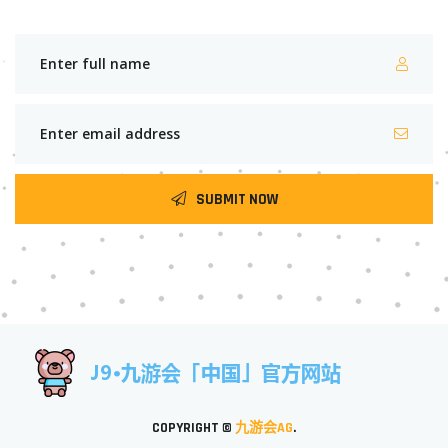
SUBMIT NOW
COPYRIGHT ©
九游会AG
.