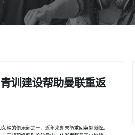
与青训建设帮助曼联重返
和荣耀的俱乐部之一，近年来却未能重回英超巅峰。