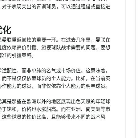
。对于表现突出的青训球员，可以通过租借或直接进
。
优化
是曼联重返巅峰的重要一环。在过去几年里，曼联在
过度依赖高价引援、忽视球队战术需要的问题。要想
精准的引援策略。
术适配性，而非单纯的名气或市场价值。这意味着，
，而不是仅仅依赖球员的个人能力。比如，在当前英
协作能力的球员，而非仅依靠个人能力的明星球员。
尤其是那些在欧洲以外的地区展现出色天赋的年轻球
趋于饱和，价格也水涨船高。而在亚洲、南美洲等市
，这些球员的性价比高，且能够带来不同的战术风