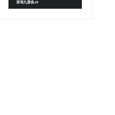
咨询九游会J9