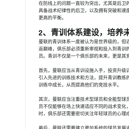
在防线上的问题一直较为突出，尤其是后卫
具备战术纪律性的后卫，以及拥有突破和速
更高的平衡。
2、青训体系建设，培养
曼联的青训体系一度被认为是世界级的，但
返巅峰，俱乐部必须重新审视和投入到青训
员。青训不仅是一个俱乐部的未来，更是其
首先，曼联应当从青训设施入手，投资升级
引入先进的训练技术和方法，提升青训教练
训练中成长，从而提高他们的竞技水平。
其次，曼联应当注重技术型球员和全能型球
员不仅能够在场上快速适应不同的战术变化
时，俱乐部还需要密切关注年轻球员的心理
最后，曼联还需要建立更加系统的球员发展