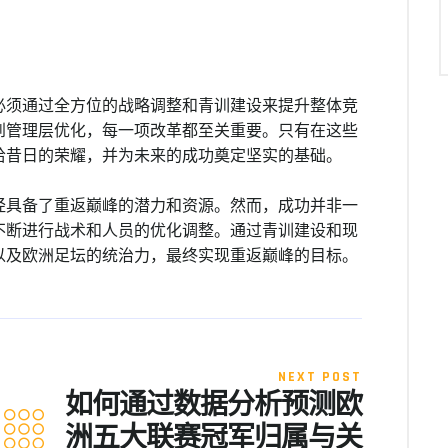
必须通过全方位的战略调整和青训建设来提升整体竞
到管理层优化，每一项改革都至关重要。只有在这些
拾昔日的荣耀，并为未来的成功奠定坚实的基础。
经具备了重返巅峰的潜力和资源。然而，成功并非一
不断进行战术和人员的优化调整。通过青训建设和现
以及欧洲足坛的统治力，最终实现重返巅峰的目标。
NEXT POST
如何通过数据分析预测欧
洲五大联赛冠军归属与关