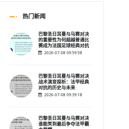
热门新闻
巴黎圣日耳曼与马赛对决
的重要性为何超越普通比
赛成为法国足球经典对抗
2026-07-08 09:59:58
巴黎圣日耳曼与马赛对决
战术演变探析：法甲经典
对抗的历史与未来
2026-07-08 09:39:18
巴黎圣日耳曼与马赛对决
谁能笑到最后争夺法甲霸