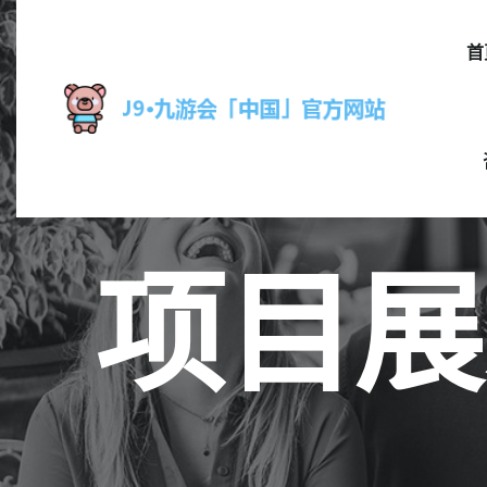
首
项目展