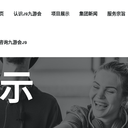
页
认识J9九游会
项目展示
集团新闻
服务宗旨
咨询九游会J9
示