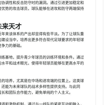
的协调性和反击防守时的漏洞。通过引进更加稳定和
度优势的攻击球员，球队能够在进攻和防守两端保持
未来天才
近年来该体系的产出却显得有些平淡。为了让球队重
的建设当中，培养出更多符合现代足球要求的年轻球
竞争力的基础。
训练基地，提升青少年球员的训练环境和条件。通过
的水平和战术眼光，使得年轻球员能够在更高水平的
员的培养，尤其是在中场和进攻端的位置上。这类球
，还能为未来球队的战术多样性提供支持。与此同
成长和团队合作能力，避免单纯的个人主义。
通道和激励机制，通过与一线队的紧密互动和融入，