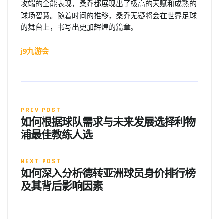
攻端的全能表现，桑乔都展现出了极高的天赋和成熟的
球场智慧。随着时间的推移，桑乔无疑将会在世界足球
的舞台上，书写出更加辉煌的篇章。
j9九游会
PREV POST
如何根据球队需求与未来发展选择利物
浦最佳教练人选
NEXT POST
如何深入分析德转亚洲球员身价排行榜
及其背后影响因素