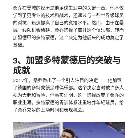
桑乔在曼城的经历是他足球生涯中的关键一章。他不仅
学到了更专业的技术和战术，还通过与一些世界级球员
的对抗，迅速提高了自己的竞技水平。然而，由于在曼
城一线队机会稀缺，桑乔选择了离开这个俱乐部，转而
加盟德甲的多特蒙德，这个决定为他后来的成功奠定了
基础。
3、加盟多特蒙德后的突破与
成就
2017年，桑乔做出了一个引人注目的决定——他加盟
了德国的多特蒙德足球俱乐部。这个决定当时被许多人
视为大胆和冒险，但事实证明，这一选择改变了桑乔的
职业生涯。多特蒙德的青训体系注重培养年轻球员，给
了桑乔充足的上场时间和表现机会。