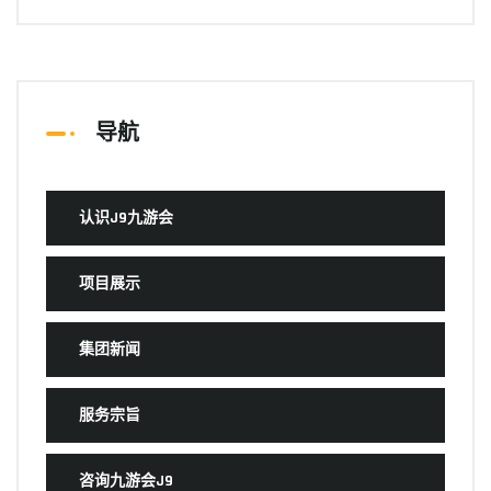
导航
认识J9九游会
项目展示
集团新闻
服务宗旨
咨询九游会J9