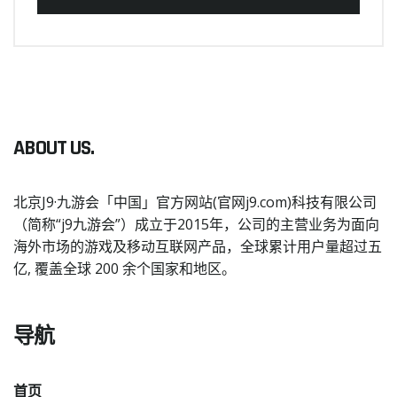
ABOUT US.
北京J9·九游会「中国」官方网站(官网j9.com)科技有限公司
（简称“j9九游会”）成立于2015年，公司的主营业务为面向
海外市场的游戏及移动互联网产品，全球累计用户量超过五
亿, 覆盖全球 200 余个国家和地区。
导航
首页