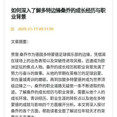
如何深入了解多特边锋桑乔的成长经历与职
业背景
2025-11-17 09:11:59
文章摘要：
贾登·桑乔作为德国多特蒙德足球俱乐部的边锋，凭借其
在球场上的出色表现以及突破性进攻风格，迅速成为欧
洲足坛的焦点人物。桑乔的成长经历和职业背景充满了
努力与奋斗的故事。从他的早期在英格兰的足球启蒙，
到在曼城青训的磨砺，再到加盟多特蒙德并成为世界顶
级边锋之一，桑乔的职业道路无疑是一条不断进取的轨
迹。了解桑乔的成长经历与职业背景，需要从他个人的
成长环境、青训经历、职业生涯的转折点以及他在多特
蒙德的成就与影响四个方面展开分析。本文将深入探讨
桑乔的各个方面，帮助读者全面了解这位年轻天才的背