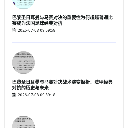
巴黎圣日耳曼与马赛对决的重要性为何超越普通比
赛成为法国足球经典对抗
2026-07-08 09:59:58
巴黎圣日耳曼与马赛对决战术演变探析：法甲经典
对抗的历史与未来
2026-07-08 09:39:18