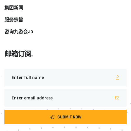
集团新闻
服务宗旨
咨询九游会J9
邮箱订阅.
SUBMIT NOW