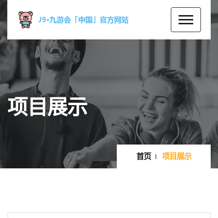
项目展示
首页
项目展示