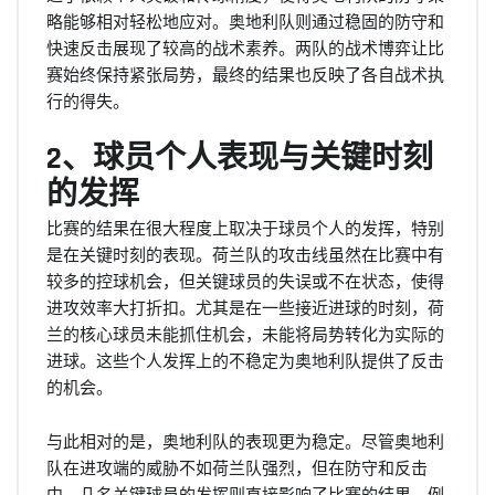
略能够相对轻松地应对。奥地利队则通过稳固的防守和
快速反击展现了较高的战术素养。两队的战术博弈让比
赛始终保持紧张局势，最终的结果也反映了各自战术执
行的得失。
2、球员个人表现与关键时刻
的发挥
比赛的结果在很大程度上取决于球员个人的发挥，特别
是在关键时刻的表现。荷兰队的攻击线虽然在比赛中有
较多的控球机会，但关键球员的失误或不在状态，使得
进攻效率大打折扣。尤其是在一些接近进球的时刻，荷
兰的核心球员未能抓住机会，未能将局势转化为实际的
进球。这些个人发挥上的不稳定为奥地利队提供了反击
的机会。
与此相对的是，奥地利队的表现更为稳定。尽管奥地利
队在进攻端的威胁不如荷兰队强烈，但在防守和反击
中，几名关键球员的发挥则直接影响了比赛的结果。例