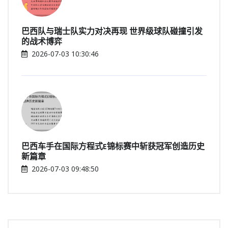
巴西队与瑞士队实力对决再现 世界级球队碰撞引发
的战术博弈
2026-07-03 10:30:46
巴西车手在国际方程式E锦标赛中斩获冠军创造历史
新篇章
2026-07-03 09:48:50