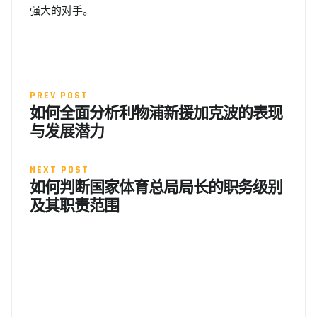
强大的对手。
PREV POST
如何全面分析利物浦新援加克波的表现
与发展潜力
NEXT POST
如何判断国家体育总局局长的职务级别
及其职责范围