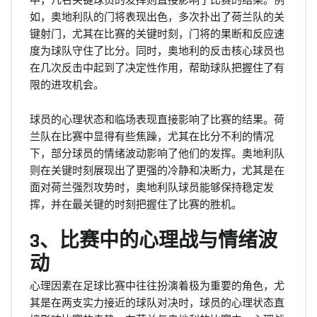
如，奥地利队的门将表现出色，多次扑出了荷兰队的关
键射门，尤其在比赛的关键时刻，门将的果断和反应速
度为球队守住了比分。同时，奥地利的反击核心球员也
在几次反击中起到了决定性作用，帮助球队把握住了有
限的进攻机会。
球员的心理状态和临场表现直接影响了比赛的结果。荷
兰队在比赛中显得有些焦躁，尤其在比分不利的情况
下，部分球员的情绪波动影响了他们的发挥。奥地利队
则在关键时刻展现出了更强的冷静和决断力，尤其是在
面对荷兰强烈攻势时，奥地利队球员能够保持稳定发
挥，并在最关键的时刻把握住了比赛的胜机。
3、比赛中的心理战与情绪波
动
心理因素在足球比赛中往往扮演着极为重要的角色，尤
其是在两支实力接近的球队对决时，球员的心理状态直