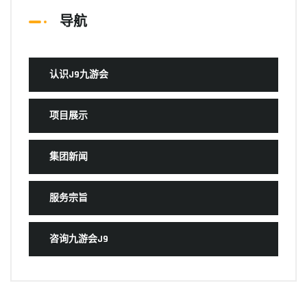
导航
认识J9九游会
项目展示
集团新闻
服务宗旨
咨询九游会J9