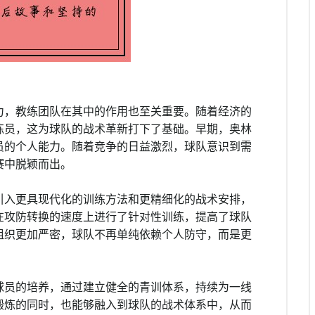
力，教练团队在其中的作用也至关重要。随着经济的
练员，这为球队的战术革新打下了基础。早期，奥林
员的个人能力。随着竞争的日益激烈，球队意识到需
赛中脱颖而出。
引入更具现代化的训练方法和更精细化的战术安排，
在攻防转换的速度上进行了针对性训练，提高了球队
组织更加严密，球队不再单纯依赖个人防守，而是更
球员的培养，通过建立健全的青训体系，持续为一线
锻炼的同时，也能够融入到球队的战术体系中，从而