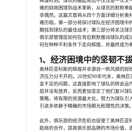
辉煌时刻。球队的崛起背后不仅仅是一次又
难的财政困境到战术革新，从球员的默默奉
非偶然。这篇文章将从四个方面详细分析奥
难历程。第一部分将探讨球队在经济困境中
期找到球队的最佳战术；第三部分将关注球
俱乐部管理层如何在背后默默推动球队的成
何在种种不利条件下走向辉煌，并最终成为
1、经济困境中的坚韧不
奥林匹亚科斯的辉煌并非源自一帆风顺的财
济压力分不开的。20世纪90年代末，奥林
金不足的问题，这直接影响了球队的转会运
层并没有放弃，反而更加坚定了他们复兴球
策略，将有限的资源最大化，努力为球队引
引进多依赖于精确的市场眼光和理性的决策
此外，俱乐部的经济危机也促使了奥林匹亚
助商的合作，提高俱乐部品牌的市场价值，