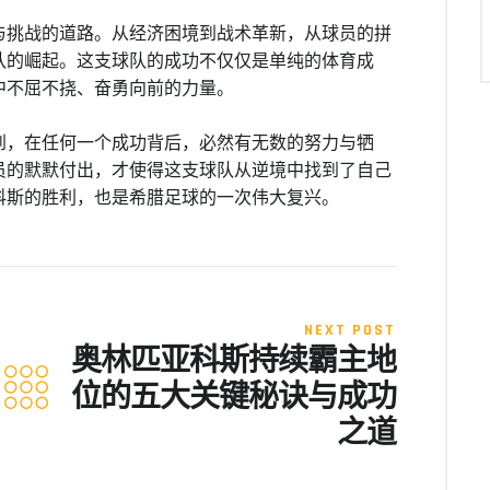
与挑战的道路。从经济困境到战术革新，从球员的拼
队的崛起。这支球队的成功不仅仅是单纯的体育成
中不屈不挠、奋勇向前的力量。
到，在任何一个成功背后，必然有无数的努力与牺
员的默默付出，才使得这支球队从逆境中找到了自己
科斯的胜利，也是希腊足球的一次伟大复兴。
NEXT POST
奥林匹亚科斯持续霸主地
位的五大关键秘诀与成功
之道