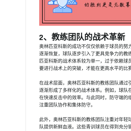
2、教练团队的战术革新
奥林匹亚科斯的成功不仅仅依赖于球员的努
逐渐恢复，球队逐步引入了更具竞争力的教
匹亚科斯的战术体系较为单一，过于依赖球
要进行战术上的突破，才能在更高水平的比
在战术层面，奥林匹亚科斯的教练团队通过
逐渐形成了多样化的战术体系。例如，球队
在快速反击中的效率。与此同时，防守端的
注重团队协作和集体防守。
此外，奥林匹亚科斯的教练团队注重对年轻
队提供新鲜血液。这些青训球员在得到充分