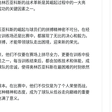
奥林匹亚科斯的战术革新是其崛起过程中的一大亮
成功的关键因素之一。
匹亚科斯的崛起与球员们的拼搏精神密不可分。在经
在训练场还是比赛中，都展现了无比的决心和毅力。
拼搏，才能带领球队走出困境，迎来新的荣光。
来，他们不仅要在赛场上拼尽全力，更要在训练中投
员之一，每当训练结束后，都会加练技术和体能，成
球队的忠诚，使得奥林匹亚科斯在最困难的时刻依然
根本。在比赛中，他们不仅仅是为了个人荣誉而战，
这种精神和态度，成为了球队从低谷走向巅峰的重要
充满了意义。