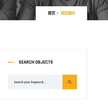
首页
项目展示
SEARCH OBJECTS