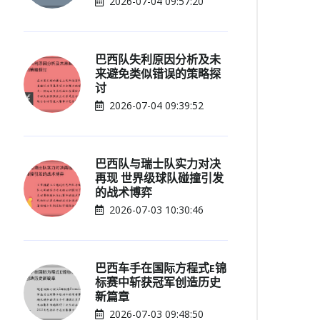
2026-07-04 09:57:20
巴西队失利原因分析及未
来避免类似错误的策略探
讨
2026-07-04 09:39:52
巴西队与瑞士队实力对决
再现 世界级球队碰撞引发
的战术博弈
2026-07-03 10:30:46
巴西车手在国际方程式E锦
标赛中斩获冠军创造历史
新篇章
2026-07-03 09:48:50