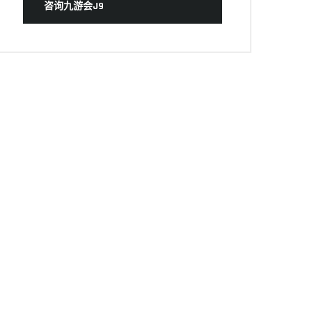
咨询九游会J9