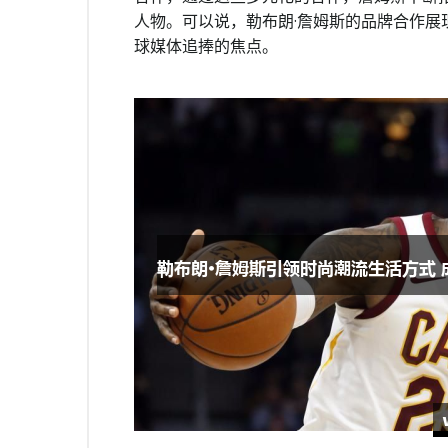
人物。可以说，勒布朗·詹姆斯的品牌合作展
球媒体追捧的焦点。