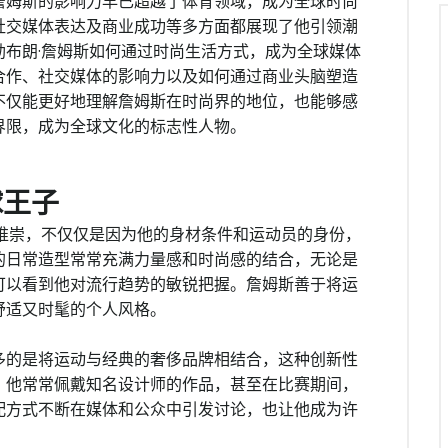
詹姆斯的影响力早已超越了体育领域，成为全球时尚
社交媒体表达及商业成功等多方面都展现了他引领潮
布朗·詹姆斯如何通过时尚生活方式，成为全球媒体
合作、社交媒体的影响力以及如何通过商业头脑塑造
不仅能更好地理解詹姆斯在时尚界的地位，也能够感
界限，成为全球文化的标志性人物。
球王子
推崇，不仅仅是因为他的身材条件和运动员的身份，
的日常造型常常充满力量感和时尚感的结合，无论是
可以看到他对流行趋势的敏锐把握。詹姆斯善于将运
舒适又时髦的个人风格。
多的是将运动与经典的奢侈品牌相结合，这种创新性
，他常常佩戴知名设计师的作品，甚至在比赛期间，
配方式不断在媒体和公众中引发讨论，也让他成为许