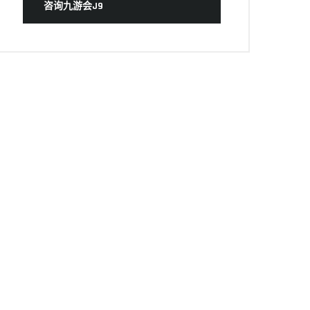
咨询九游会J9