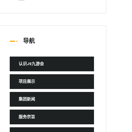
导航
认识J9九游会
项目展示
集团新闻
服务宗旨