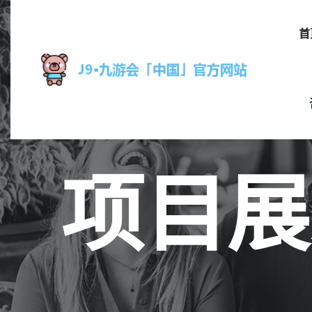
首
项目展