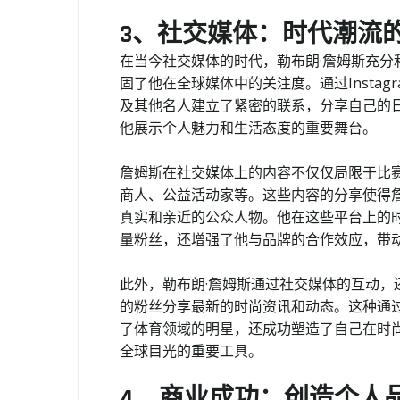
3、社交媒体：时代潮流
在当今社交媒体的时代，勒布朗·詹姆斯充分
固了他在全球媒体中的关注度。通过Instagr
及其他名人建立了紧密的联系，分享自己的
他展示个人魅力和生活态度的重要舞台。
詹姆斯在社交媒体上的内容不仅仅局限于比
商人、公益活动家等。这些内容的分享使得
真实和亲近的公众人物。他在这些平台上的
量粉丝，还增强了他与品牌的合作效应，带
此外，勒布朗·詹姆斯通过社交媒体的互动，
的粉丝分享最新的时尚资讯和动态。这种通
了体育领域的明星，还成功塑造了自己在时
全球目光的重要工具。
4、商业成功：创造个人