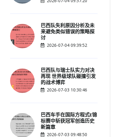
2026-07-04 09:57:20
巴西队失利原因分析及未
来避免类似错误的策略探
讨
2026-07-04 09:39:52
巴西队与瑞士队实力对决
再现 世界级球队碰撞引发
的战术博弈
2026-07-03 10:30:46
巴西车手在国际方程式E锦
标赛中斩获冠军创造历史
新篇章
2026-07-03 09:48:50