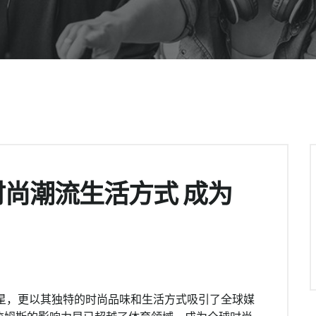
时尚潮流生活方式 成为
星，更以其独特的时尚品味和生活方式吸引了全球媒