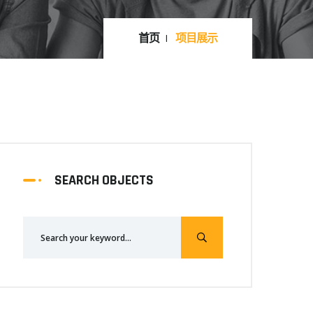
首页
项目展示
SEARCH OBJECTS