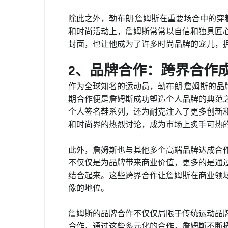
除此之外，勒布朗·詹姆斯在重要场合中的穿
和时尚活动上，詹姆斯常常以自信和独具匠
封面，也让他成为了许多时尚品牌的宠儿，
2、品牌合作：跨界合作
作为全球知名的运动员，勒布朗·詹姆斯的品
期合作便是詹姆斯成功塑造个人品牌的典范
个人签名鞋系列，还为耐克注入了更多创新
和时尚界的热烈讨论，成为市场上炙手可热
此外，詹姆斯也与其他多个高端品牌达成合
不仅仅是为品牌带来商业价值，更多的是通
结合起来。这些跨界合作让詹姆斯在商业领
像的地位。
詹姆斯的品牌合作不仅仅局限于传统运动品
合作，通过这些多元化的合作，詹姆斯不断