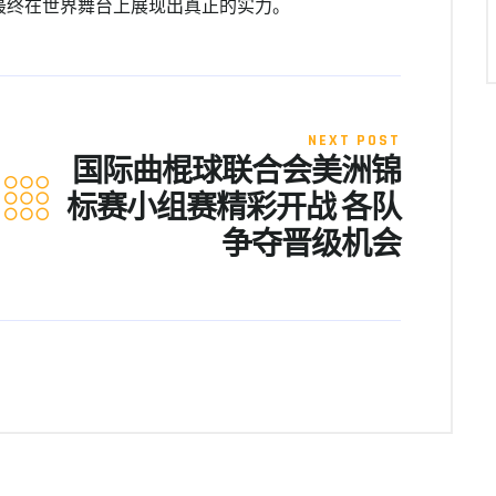
最终在世界舞台上展现出真正的实力。
NEXT POST
国际曲棍球联合会美洲锦
标赛小组赛精彩开战 各队
争夺晋级机会