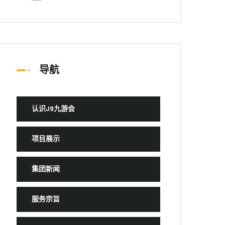
导航
认识J9九游会
项目展示
集团新闻
服务宗旨