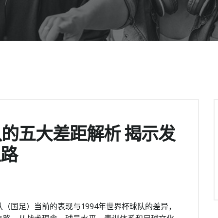
队的五大差距解析 揭示发
之路
（国足）当前的表现与1994年世界杯球队的差异，