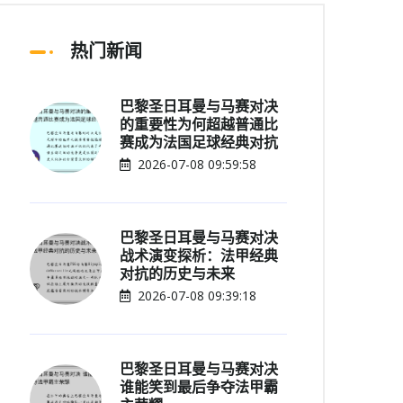
热门新闻
巴黎圣日耳曼与马赛对决
的重要性为何超越普通比
赛成为法国足球经典对抗
2026-07-08 09:59:58
巴黎圣日耳曼与马赛对决
战术演变探析：法甲经典
对抗的历史与未来
2026-07-08 09:39:18
巴黎圣日耳曼与马赛对决
谁能笑到最后争夺法甲霸