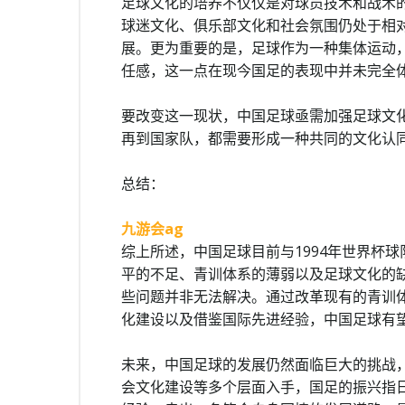
足球文化的培养不仅仅是对球员技术和战术
球迷文化、俱乐部文化和社会氛围仍处于相
展。更为重要的是，足球作为一种集体运动
任感，这一点在现今国足的表现中并未完全
要改变这一现状，中国足球亟需加强足球文
再到国家队，都需要形成一种共同的文化认
总结：
九游会ag
综上所述，中国足球目前与1994年世界杯
平的不足、青训体系的薄弱以及足球文化的
些问题并非无法解决。通过改革现有的青训
化建设以及借鉴国际先进经验，中国足球有
未来，中国足球的发展仍然面临巨大的挑战
会文化建设等多个层面入手，国足的振兴指日