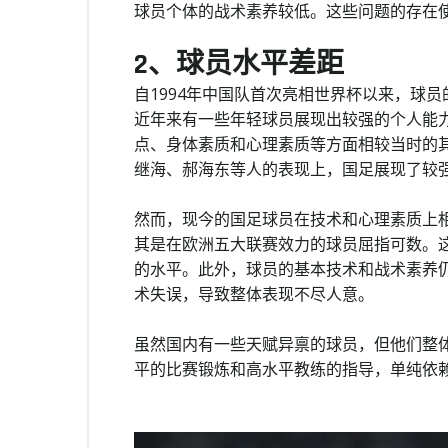
球员个体的战术素养较低。这些问题的存在
2、球员水平差距
自1994年中国队首次亮相世界杯以来，球
近年来有一些年轻球员展现出较强的个人能力
点、身体素质和心理素质等方面相较当时的
继海、郝海东等人的表现上，国足展现了较
然而，现今的国足球员在技术和心理素质上
其是在欧洲五大联赛效力的球员屈指可数。
的水平。此外，球员的基本技术和战术素养
术失误，导致整体表现不尽人意。
虽然国内有一些天赋异禀的球员，但他们整
平的比赛锻炼和高水平教练的指导，单纯依