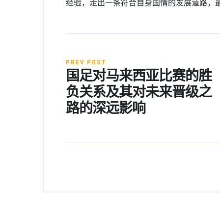
经验，走出一条符合自身国情的发展道路，
PREV POST
国足对马来西亚比赛的胜
负关系及其对未来晋级之
路的深远影响