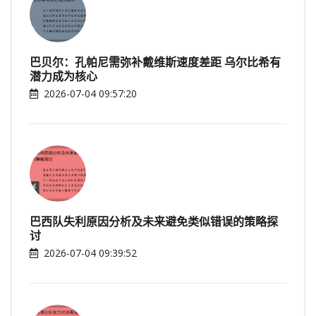
巴贝尔：孔帕尼需弥补戴维斯速度差距 乌尔比希有
潜力成为核心
2026-07-04 09:57:20
巴西队失利原因分析及未来避免类似错误的策略探
讨
2026-07-04 09:39:52