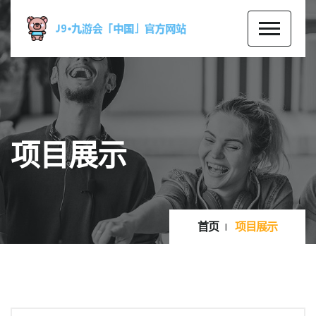
项目展示
首页
项目展示