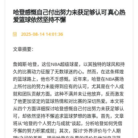
哈登感慨自己付出努力未获足够认可 真心热
爱篮球依然坚持不懈
2025-08-14 14:01:36
文章摘要：
詹姆斯·哈登，这位NBA超级球星，以其独特的球风和持
久的比赛动力征服了无数球迷的心。然而，在这条辉煌
的篮球路上，他也不乏感慨。近年来，哈登在NBA赛场
上所付出的努力未能得到应有的认可，尤其是在个人成
就和团队贡献方面。这种不满并未让他放弃，反而激发
了他更加坚定的篮球热情和对比赛的深切热爱。本文将
从四个方面详细探讨哈登感慨自己付出努力未获足够认
可，却依然坚持不懈追求篮球梦想的故事。首先，文章
将从“哈登的个人努力与成就”谈起，分析哈登如何凭借
不懈的努力积累成就；其次，探讨“外界评价与个人期