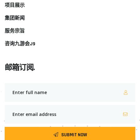
项目展示
集团新闻
服务宗旨
咨询九游会J9
邮箱订阅.
SUBMIT NOW