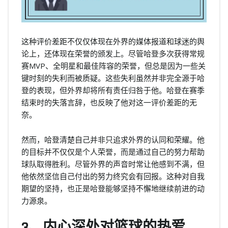
这种评价差距不仅仅体现在外界的媒体报道和球迷的舆
论上，还体现在荣誉的颁发上。尽管哈登多次获得常规
赛MVP、全明星和最佳阵容的荣誉，但总是因为一些关
键时刻的失利而被质疑。这些失利虽然并非完全源于哈
登的表现，但外界却将所有责任归咎于他。哈登在赛季
结束时的失落言辞，也反映了他对这一评价差距的无
奈。
然而，哈登清楚自己并非只追求外界的认同和荣耀。他
的目标并不仅仅是个人荣誉，而是通过自己的努力帮助
球队取得胜利。尽管外界的声音时常让他感到不满，但
他依然坚信自己付出的努力终究会有回报。这种对自我
期望的坚持，也正是哈登能够坚持不懈地继续前进的动
力源泉。
3、内心深处对篮球的热爱