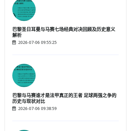
巴黎圣日耳曼与马赛七场经典对决回顾及历史意义
解析
2026-07-06 09:55:25
巴黎与马赛谁才是法甲真正的王者 足球两强之争的
历史与现状对比
2026-07-06 09:38:59