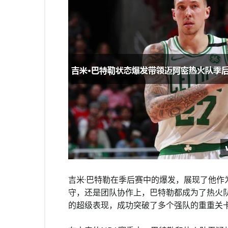
吉米·巴特勒在季后赛中的爆发，展现了他作
守，还是团队协作上，巴特勒都成为了热火
的超级表现，成功突破了多个强队的重重关