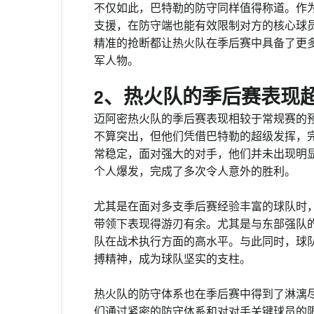
不仅如此，巴特勒的防守同样值得称道。作
支援，在防守端也能有效限制对方的核心球
精准的抢断都让热火队在季后赛中具备了更
军人物。
2、热火队的季后赛表现
迈阿密热火队的季后赛表现相较于常规赛的
不算突出，但他们凭借巴特勒的超级发挥，
常稳定，面对强大的对手，他们并未出现明
个人爆发，完成了多次令人意外的胜利。
尤其是在面对多支季后赛经验丰富的球队时
带领下表现得游刃有余。尤其是与东部强队
队在战术执行方面的高水平。与此同时，球
搏精神，成为球队坚实的支柱。
热火队的防守体系也在季后赛中得到了淋漓
们通过紧密的防守体系和对对手关键球员的