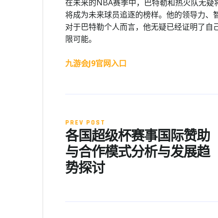
在未来的NBA赛季中，巴特勒和热火队无疑
将成为未来球员追逐的榜样。他的领导力、
对于巴特勒个人而言，他无疑已经证明了自
限可能。
九游会J9官网入口
PREV POST
各国超级杯赛事国际赞助
与合作模式分析与发展趋
势探讨