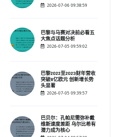
2026-07-06 09:38:59
巴黎与马赛对决前必看五
大焦点话题分析
2026-07-05 09:59:02
巴黎2022至2023财年营收
突破8亿欧元 创新增长势
头显著
2026-07-05 09:39:57
巴贝尔：孔帕尼需弥补戴
维斯速度差距 乌尔比希有
潜力成为核心