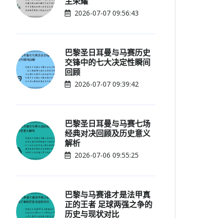
主荣耀
2026-07-07 09:56:43
巴黎圣日耳曼与马赛历史
交锋中的七大决定性瞬间
回顾
2026-07-07 09:39:42
巴黎圣日耳曼与马赛七场
经典对决回顾及历史意义
解析
2026-07-06 09:55:25
巴黎与马赛谁才是法甲真
正的王者 足球两强之争的
历史与现状对比