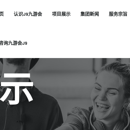
页
认识J9九游会
项目展示
集团新闻
服务宗旨
咨询九游会J9
示