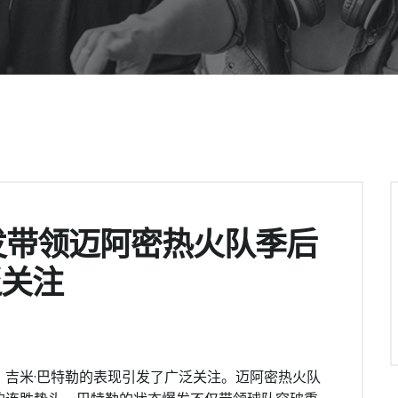
发带领迈阿密热火队季后
泛关注
深入，吉米·巴特勒的表现引发了广泛关注。迈阿密热火队