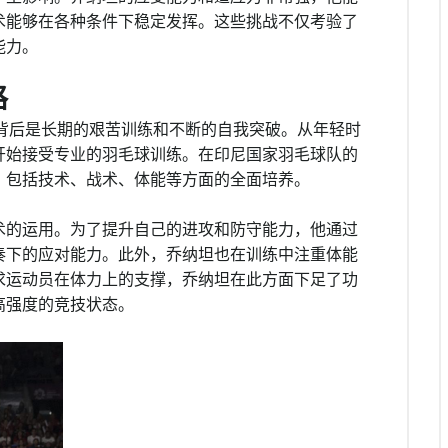
术能够在各种条件下稳定发挥。这些挑战不仅考验了
能力。
路
背后是长期的艰苦训练和不断的自我突破。从年轻时
开始接受专业的羽毛球训练。在印尼国家羽毛球队的
，包括技术、战术、体能等方面的全面培养。
术的运用。为了提升自己的进攻和防守能力，他通过
奏下的应对能力。此外，乔纳坦也在训练中注重体能
求运动员在体力上的支撑，乔纳坦在此方面下足了功
高强度的竞技状态。