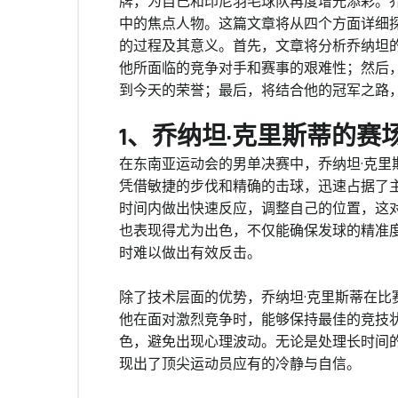
牌，为自己和印尼羽毛球队再度增光添彩。
中的焦点人物。这篇文章将从四个方面详细探
的过程及其意义。首先，文章将分析乔纳坦
他所面临的竞争对手和赛事的艰难性；然后
到今天的荣誉；最后，将结合他的冠军之路
1、乔纳坦·克里斯蒂的赛
在东南亚运动会的男单决赛中，乔纳坦·克里
凭借敏捷的步伐和精确的击球，迅速占据了
时间内做出快速反应，调整自己的位置，这
也表现得尤为出色，不仅能确保发球的精准
时难以做出有效反击。
除了技术层面的优势，乔纳坦·克里斯蒂在比
他在面对激烈竞争时，能够保持最佳的竞技
色，避免出现心理波动。无论是处理长时间
现出了顶尖运动员应有的冷静与自信。