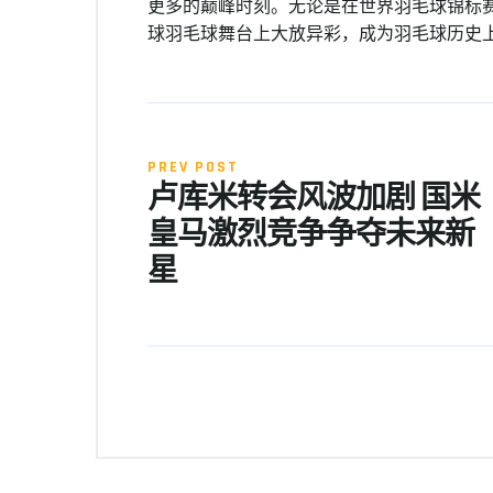
更多的巅峰时刻。无论是在世界羽毛球锦标
球羽毛球舞台上大放异彩，成为羽毛球历史
PREV POST
卢库米转会风波加剧 国米
皇马激烈竞争争夺未来新
星