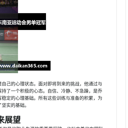
整自己的心理状态。面对即将到来的挑战，他通过与
保持了一个积极的心态。自信、冷静、不急躁，是乔
挥稳定的心理基础。所有这些训练与准备的积累，为
了坚实的基础。
来展望