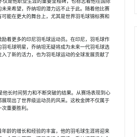
不仅是他职业生涯的重要里程碑，也标志着他在国际
的未来希望，乔纳坦的潜力远不止于此。随着他比赛
有可能在更大的舞台上，尤其是世界羽毛球锦标赛和
激励着更多的印尼羽毛球运动员。在印尼，羽毛球作
的羽毛球明星，乔纳坦无疑将成为未来一代羽毛球选
注入了新的活力，也为羽毛球运动的全球发展贡献了
是他长时间努力和不断突破的结果。从赛场表现到心
都展现出了世界级运动员的风采。这枚金牌不仅属于
一次重要胜利。
着年龄的增长和经验的丰富，他的羽毛球生涯将迎来