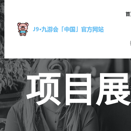
首
项目展