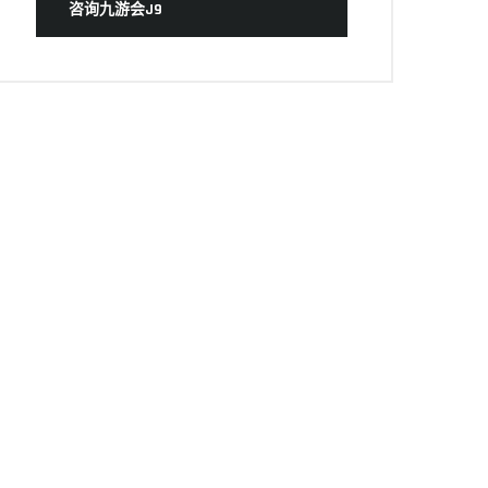
咨询九游会J9