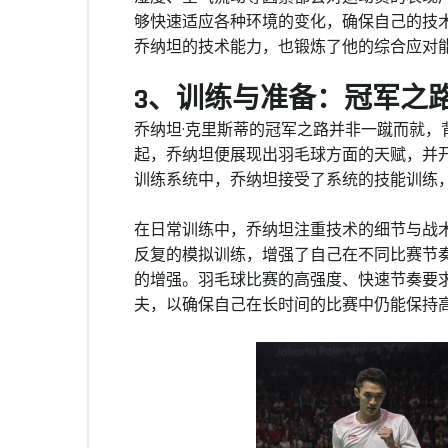
够快速适应各种环境的变化，确保自己的技
乔纳坦的技术能力，也锻炼了他的综合应对
3、训练与准备：冠军之
乔纳坦·克里斯蒂的冠军之路并非一蹴而就，
起，乔纳坦便展现出羽毛球方面的天赋，并
训练系统中，乔纳坦接受了系统的技能训练
在日常训练中，乔纳坦注重技术的细节与战
反复的模拟训练，增强了自己在不同比赛节
的增强。羽毛球比赛的高强度、快速节奏要
夫，以确保自己在长时间的比赛中仍能保持