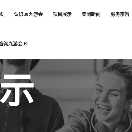
页
认识J9九游会
项目展示
集团新闻
服务宗旨
咨询九游会J9
示