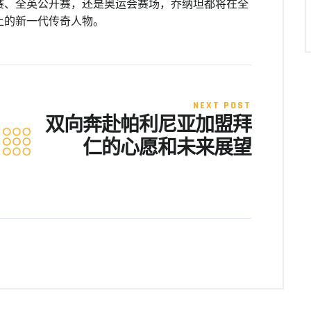
赛、全英公开赛，还是奥运会赛场，乔纳坦都将在全
上的新一代传奇人物。
NEXT POST
双向奔赴帕利尼亚加盟拜
仁的心愿和未来展望