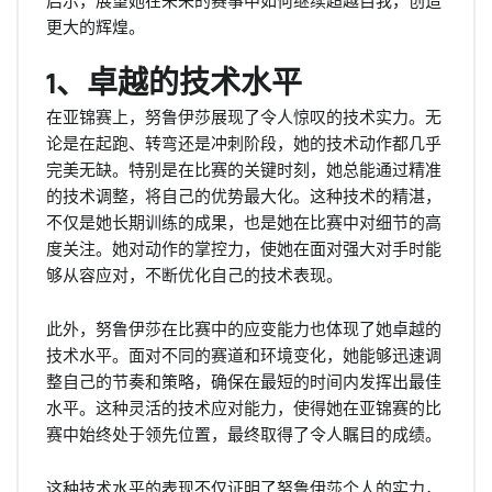
启示，展望她在未来的赛事中如何继续超越自我，创造
更大的辉煌。
1、卓越的技术水平
在亚锦赛上，努鲁伊莎展现了令人惊叹的技术实力。无
论是在起跑、转弯还是冲刺阶段，她的技术动作都几乎
完美无缺。特别是在比赛的关键时刻，她总能通过精准
的技术调整，将自己的优势最大化。这种技术的精湛，
不仅是她长期训练的成果，也是她在比赛中对细节的高
度关注。她对动作的掌控力，使她在面对强大对手时能
够从容应对，不断优化自己的技术表现。
此外，努鲁伊莎在比赛中的应变能力也体现了她卓越的
技术水平。面对不同的赛道和环境变化，她能够迅速调
整自己的节奏和策略，确保在最短的时间内发挥出最佳
水平。这种灵活的技术应对能力，使得她在亚锦赛的比
赛中始终处于领先位置，最终取得了令人瞩目的成绩。
这种技术水平的表现不仅证明了努鲁伊莎个人的实力，