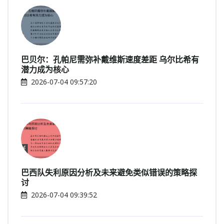
巴贝尔：孔帕尼需弥补戴维斯速度差距 乌尔比希有
潜力成为核心
2026-07-04 09:57:20
巴西队失利原因分析及未来避免类似错误的策略探
讨
2026-07-04 09:39:52