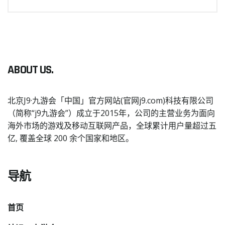
ABOUT US.
北京J9·九游会「中国」官方网站(官网j9.com)科技有限公司
（简称“j9九游会”）成立于2015年，公司的主营业务为面向
海外市场的游戏及移动互联网产品，全球累计用户量超过五
亿, 覆盖全球 200 余个国家和地区。
导航
首页