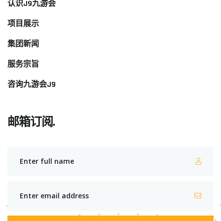
认识J9九游会
项目展示
集团新闻
服务宗旨
咨询九游会J9
邮箱订阅.