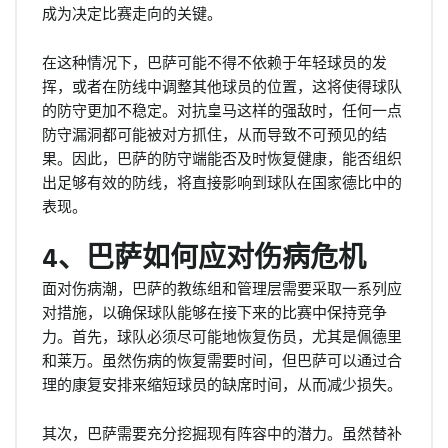
成为决定比赛走向的关键。
在这种情况下，巴萨可能不得不依赖于年轻球员的发
挥，或者在防线中调整其他球员的位置，这将使得球队
的防守更加不稳定。对抗皇马这样的强敌时，任何一点
防守漏洞都可能被对方抓住，从而导致不可预见的结
果。因此，巴萨的防守端能否及时恢复健康，能否组织
出足够有效的防线，将直接影响到球队在国家德比中的
表现。
4、巴萨如何应对伤病危机
面对伤病潮，巴萨的教练组和管理层需要采取一系列应
对措施，以确保球队能够在接下来的比赛中保持竞争
力。首先，球队必须尽可能地恢复伤员，尤其是佩德里
和莱万。虽然伤病的恢复需要时间，但巴萨可以通过合
理的康复安排来缩短球员的缺席时间，从而减少损失。
其次，巴萨需要充分挖掘现有阵容中的潜力。虽然替补