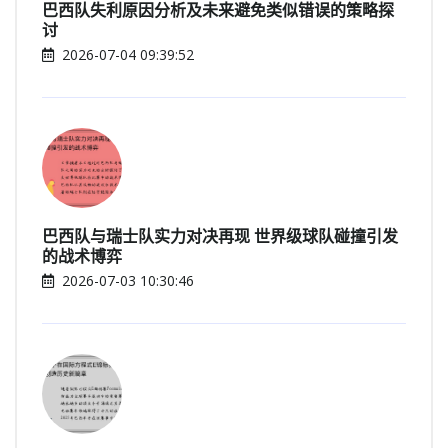
巴西队失利原因分析及未来避免类似错误的策略探
讨
2026-07-04 09:39:52
巴西队与瑞士队实力对决再现 世界级球队碰撞引发
的战术博弈
2026-07-03 10:30:46