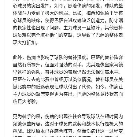
心球员的突出发挥。如今，随着伤病的频发，球队的整
体战斗力受到了极大的削弱。比如，梅西和佩德里等核
心球员的缺席，使得巴萨在进攻端缺乏创造力，防守端
的稳定性也出现了问题。主力球员一旦缺阵，其他替补
球员难以完全填补他们的空缺，这导致了巴萨的整体表
现大打折扣。
此外，伤病也影响了球队的替补深度。巴萨的替补阵容
虽然有所提升，但面对强劲的对手，尤其是像皇家马德
里这样的强队，替补球员的表现仍然无法保证高水平。
巴萨在过去的比赛中曾经历过类似情况，替补球员在关
键比赛中的低迷表现让球队付出了代价。如今，伤病让
主力球员的缺席变得更为突出，巴萨的整体竞技状态面
临巨大考验。
更为棘手的是，伤病的出现往往会导致球队在短时间内
频繁调整阵容，这对于球员的默契和战术执行是极大的
挑战。球队原本已在磨合阵容，然而伤病让这一过程变