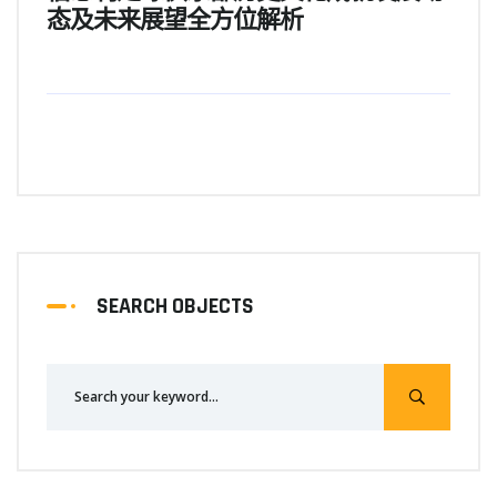
态及未来展望全方位解析
SEARCH OBJECTS