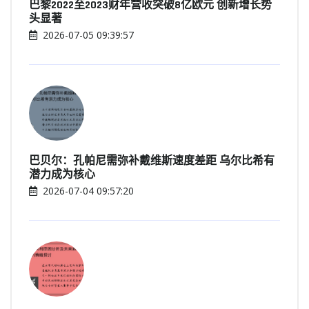
巴黎2022至2023财年营收突破8亿欧元 创新增长势
头显著
2026-07-05 09:39:57
巴贝尔：孔帕尼需弥补戴维斯速度差距 乌尔比希有
潜力成为核心
2026-07-04 09:57:20