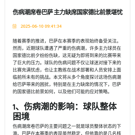
伤病潮席卷巴萨 主力缺席国家德比前景堪忧
2025-06-10 09:41:34
随着赛季的推进，巴萨在本赛季的表现始终备受关注。
然而，近期球队遭遇了严重的伤病潮，许多主力球员在
国家德比前夕纷纷伤缺，这无疑为即将到来的比赛带来
了巨大的压力。球队的伤病问题不仅让球迷对接下来的
比赛充满忧虑，也让主教练在战术部署和人员安排上面
临前所未有的挑战。本文将从多个角度探讨这场伤病潮
给巴萨带来的困扰，特别是在主力缺席的情况下，巴萨
的国家德比前景如何，以及他们可能的应对策略。
1、伤病潮的影响：球队整体
困境
伤病潮席卷巴萨的主要问题之一就是球员整体状态的下
滑。巴萨在本赛季的表现虽然稳定，但依靠的是几名核