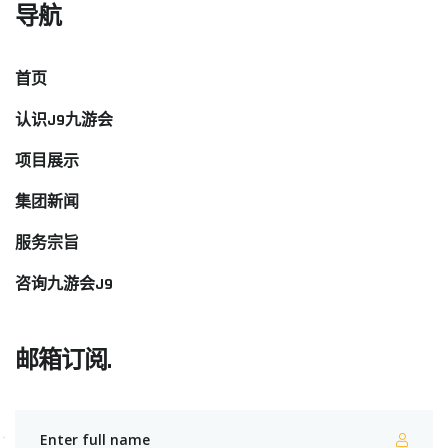
导航
首页
认识J9九游会
项目展示
集团新闻
服务宗旨
咨询九游会J9
邮箱订阅.