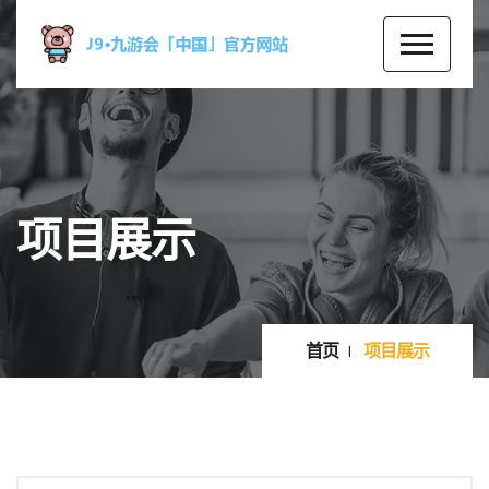
项目展示
首页
项目展示